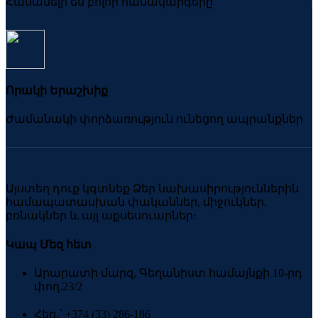
Հասանելի են բոլոր համակարգերը
Որակի Երաշխիք
Ժամանակի փորձառություն ունեցող ապրանքներ
Այստեղ դուք կգտնեք Ձեր նախասիրություններին
համապատասխան փականներ, միջուկներ,
բռնակներ և այլ աքսեսուարներ։
Կապ Մեզ հետ
Արարատի մարզ, Գեղանիստ համայնքի 10-րդ
փող.23/2
Հեռ․՝ +374 (33) 286-186