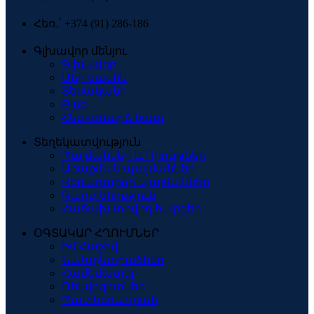
Հեռ․՝ +374 (91) 286-186
Գլխավոր մենյու
Գլխավոր
Մեր մասին
Տեսականի
Բլոգ
Հետադարձ կապ
Տեղեկատվություն
Պայմաններ և Դրույթներ
Առաքման պայմաններ
Վերադարձի պայմաններ
Գաղտնիություն
Հաճախ տրվող հարցեր
ՕԳՏԱԿԱՐ ՀՂՈՒՄՆԵՐ
Իմ Հաշիվ
Նախընտրածներ
Համեմատել
Ռեկվիզիտներ
Պատկերասրահ