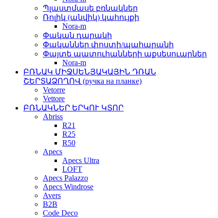
Պլաստմասե բռնակներ
Ռոլիկ (անվիկ) կահույքի
Nora-m
Փական դարակի
Փականներ փոստի/պահարանի
Փայտե պատուհանների աքսեսուարներ
Nora-m
ԲՌՆԱԿ ՄԻՋՍԵՆՅԱԿԱՅԻՆ ԴՌԱՆ
ՇԵՐՏԱՁՈՂՈՎ (ручка на планке)
Vetorre
Vettore
ԲՌՆԱԿՆԵՐ ԵՐԿՈՒ ԿՏՈՐ
Abriss
R21
R25
R50
Apecs
Apecs Ultra
LOFT
Apecs Palazzo
Apecs Windrose
Avers
B2B
Code Deco