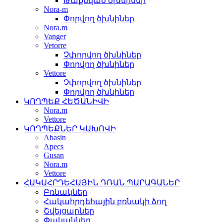
Թաքնված ծխնիներ
Nora-m
Փորվող ծխնիներ
Nora.m
Vanger
Vetorre
Չփորվող ծխնիներ
Փորվող ծխնիներ
Vettore
Չփորվող ծխնիներ
Փորվող ծխնիներ
ԿՈՂՊԵՔ ՀԵԾԱՆԻՎԻ
Nora.m
Vettore
ԿՈՂՊԵՔՆԵՐ ԿԱԽՈՎԻ
Abasin
Apecs
Gusan
Nora.m
Vettore
ՀԱԿԱՀՐԴԵՀԱՅԻՆ ԴՌԱՆ ՊԱՐԱԳԱՆԵՐ
Բռնակներ
Հակահրդեհային բռնակի ձող
Շվեյցարներ
Փականներ