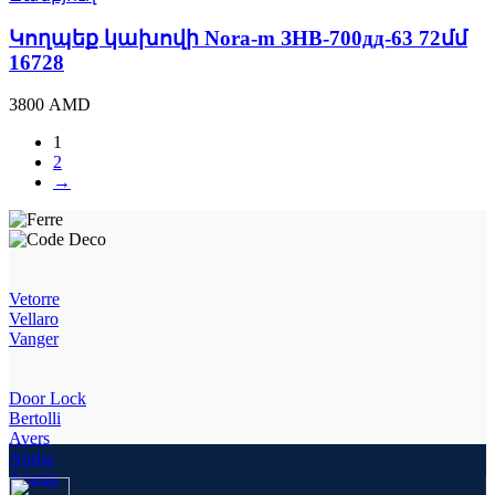
Nora-
m
Կողպեք կախովի Nora-m ЗНВ-700дд-63 72մմ
ЗНВ-700дд-63
16728
72մմ
16728
3800
AMD
quantity
1
2
→
Vetorre
Vellaro
Vanger
Door Lock
Bertolli
Avers
Abriss
Abasin