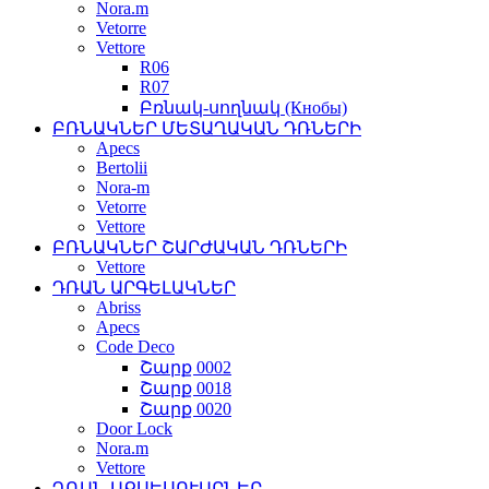
Nora.m
Vetorre
Vettore
R06
R07
Բռնակ-սողնակ (Кнобы)
ԲՌՆԱԿՆԵՐ ՄԵՏԱՂԱԿԱՆ ԴՌՆԵՐԻ
Apecs
Bertolii
Nora-m
Vetorre
Vettore
ԲՌՆԱԿՆԵՐ ՇԱՐԺԱԿԱՆ ԴՌՆԵՐԻ
Vettore
ԴՌԱՆ ԱՐԳԵԼԱԿՆԵՐ
Abriss
Apecs
Code Deco
Շարք 0002
Շարք 0018
Շարք 0020
Door Lock
Nora.m
Vettore
ԴՌԱՆ ԱՔՍԵՍՈՒԱՐՆԵՐ