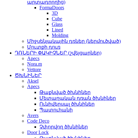
արտադրողից)
FormaDoors
3D
Cube
Glass
Lined
Molding
Միջսենյակային դռներ (ներմուծված)
Մուտքի դուռ
ԴՌՆԵՐԻ ՓԱԿԻՉՆԵՐ (շվեյցարներ)
Apecs
Nora.m
Vettore
ԾԽՆԻՆԵՐ
Aksel
Apecs
Թաքնված ծխնիներ
Մետաղական դռան ծխնիներ
Ունիվերսալ ծխնիներ
Պատուհանի
Avers
Code Deco
Չփորվող ծխնիներ
Door Lock