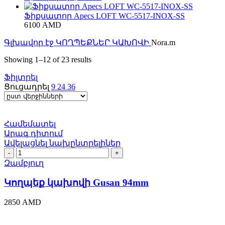
Ֆիքսատոր Apecs LOFT WC-5517-INOX-SS
6100
AMD
Գլխավոր էջ
ԿՈՂՊԵՔՆԵՐ ԿԱԽՈՎԻ
Nora.m
Sorted
Showing 1–12 of 23 results
by
Ֆիլտրել
latest
Ցուցադրել
9
24
36
Համեմատել
Արագ դիտում
Ավելացնել նախընտրելիներ
Կողպեք
կախովի
Զամբյուղ
Gusan
94mm
Կողպեք կախովի Gusan 94mm
quantity
2850
AMD