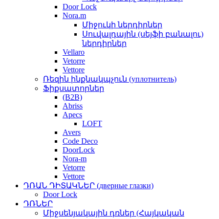
Door Lock
Nora.m
Միջուկի ներդիրներ
Սուվալդային (սեյֆի բանալու)
ներդիրներ
Vellaro
Vetorre
Vettore
Ռեզին ինքնակպչուն (уплотнитель)
Ֆիքսատորներ
(B2B)
Abriss
Apecs
LOFT
Avers
Code Deco
DoorLock
Nora-m
Vetorre
Vettore
ԴՌԱՆ ԴԻՏԱԿՆԵՐ (дверные глазки)
Door Lock
ԴՌՆԵՐ
Միջսենյակային դռներ (Հայկական