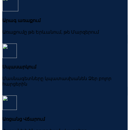
Արագ առաքում
Առաքումը թե Երևանում, թե Մարզերում
Սպասարկում
Մասնագետները կպատասխանեն Ձեր բոլոր
հարցերին
Առցանց Վճարում