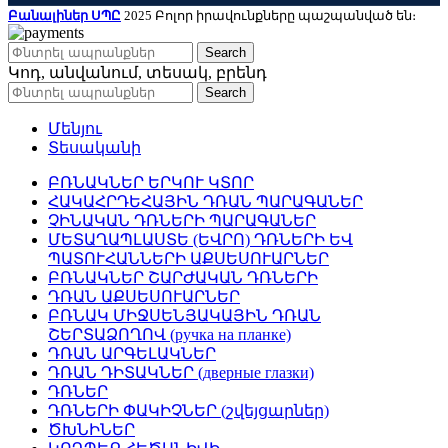
Բանալիներ ՍՊԸ
2025 Բոլոր իրավունքները պաշպանված են։
Search
Կոդ, անվանում, տեսակ, բրենդ
Search
Մենյու
Տեսականի
ԲՌՆԱԿՆԵՐ ԵՐԿՈՒ ԿՏՈՐ
ՀԱԿԱՀՐԴԵՀԱՅԻՆ ԴՌԱՆ ՊԱՐԱԳԱՆԵՐ
ՉԻՆԱԿԱՆ ԴՌՆԵՐԻ ՊԱՐԱԳԱՆԵՐ
ՄԵՏԱՂԱՊԼԱՍՏԵ (ԵՎՐՈ) ԴՌՆԵՐԻ ԵՎ
ՊԱՏՈՒՀԱՆՆԵՐԻ ԱՔՍԵՍՈՒԱՐՆԵՐ
ԲՌՆԱԿՆԵՐ ՇԱՐԺԱԿԱՆ ԴՌՆԵՐԻ
ԴՌԱՆ ԱՔՍԵՍՈՒԱՐՆԵՐ
ԲՌՆԱԿ ՄԻՋՍԵՆՅԱԿԱՅԻՆ ԴՌԱՆ
ՇԵՐՏԱՁՈՂՈՎ (ручка на планке)
ԴՌԱՆ ԱՐԳԵԼԱԿՆԵՐ
ԴՌԱՆ ԴԻՏԱԿՆԵՐ (дверные глазки)
ԴՌՆԵՐ
ԴՌՆԵՐԻ ՓԱԿԻՉՆԵՐ (շվեյցարներ)
ԾԽՆԻՆԵՐ