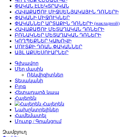
ԿՈՂՊԵՔ ՀԵԾԱՆԻՎԻ
ՓԱԿԱՆ ԷԼԵԿՏՐԱԿԱՆ
ՀԱՎԱՔԱԾՈՒ ՄԻՋՍԵՆՅԱԿԱՅԻՆ ԴՌՆԵՐԻ
ՓԱԿԱՆԻ ՄԻՋՈՒԿՆԵՐ
ՓԱԿԱՆՆԵՐ ԱՐՏԱՔԻՆ ԴՌՆԵՐԻ (накладной)
ՀԱՎԱՔԱԾՈՒ ՄԵՏԱՂԱԿԱՆ ԴՌՆԵՐԻ
ԲՌՆԱԿՆԵՐ ՄԵՏԱՂԱԿԱՆ ԴՌՆԵՐԻ
ԿՈՂՊԵՔՆԵՐ ԿԱԽՈՎԻ
ՄՈՒՏՔԻ ԴՌԱՆ ՓԱԿԱՆՆԵՐ
ԱՅԼ ԱՔՍԵՍՈՒԱՐՆԵՐ
Գլխավոր
Մեր մասին
Ռեկվիզիտներ
Տեսականի
Բլոգ
Հետադարձ կապ
Հայերեն
Հայերեն
Նախընտրելիներ
Համեմատել
Մուտք / Գրանցում
Զամբյուղ