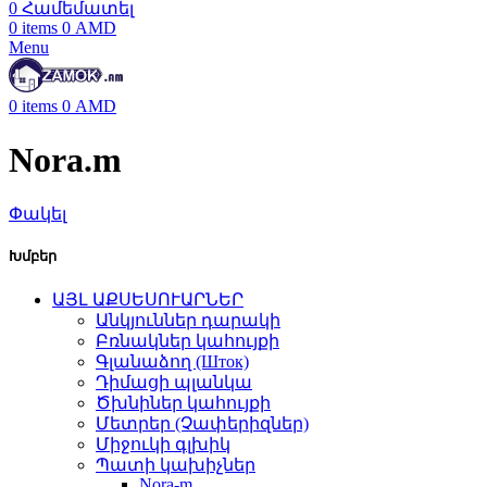
0
Համեմատել
0
items
0
AMD
Menu
0
items
0
AMD
Nora.m
Փակել
Խմբեր
ԱՅԼ ԱՔՍԵՍՈՒԱՐՆԵՐ
Անկյուններ դարակի
Բռնակներ կահույքի
Գլանաձող (Шток)
Դիմացի պլանկա
Ծխնիներ կահույքի
Մետրեր (Չափերիզներ)
Միջուկի գլխիկ
Պատի կախիչներ
Nora-m