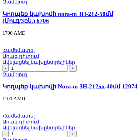
կախովի
Զամբյուղ
nora-
m
Կողպեք կախովի nora-m ЗН-212-50մմ
ЗН-212-
(Մուգ/3բն.) 6706
50մմ
(Մուգ/3բն.)
1700
AMD
6706
quantity
Համեմատել
Արագ դիտում
Ավելացնել նախընտրելիներ
Կողպեք
կախովի
Զամբյուղ
Nora-
m
Կողպեք կախովի Nora-m ЗН-212дд-40մմ 12974
ЗН-212дд-40մմ
12974
1100
AMD
quantity
Համեմատել
Արագ դիտում
Ավելացնել նախընտրելիներ
Կողպեք
կախովի