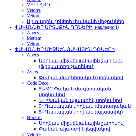
VELLARO
Vetorre
Vettore
Արտաքին դռների փականի միջուկներ
ՓԱԿԱՆՆԵՐ ԱՐՏԱՔԻՆ ԴՌՆԵՐԻ (накладной)
Apecs
Mettem
Vettore
ՓԱԿԱՆՆԵՐ ՄԻՋՍԵՆՅԱԿԱՅԻՆ ԴՌՆԵՐԻ
Apecs
Սողնակ միջսենյակային շարիկով
(Ֆիքսատոր շարիկով)
Avers
Փական մագնիսական սողնակով
Code Deco
53-MC Փական մագնիսական
սողնակով
53-P Փական պլաստիկ սողնակով
54 Դասական սողնակ (մետաղական)
54 Դասական սողնակ (պլաստիկ)
Nora-m
Սողնակ միջսենյակային շարիկով
Փական պլաստիկ լեզվակով
Vetorre