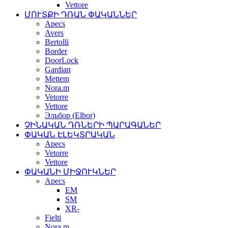
Vettore
ՄՈՒՏՔԻ ԴՌԱՆ ՓԱԿԱՆՆԵՐ
Apecs
Avers
Bertolli
Border
DoorLock
Gardian
Mettem
Nora.m
Vetorre
Vettore
Эльбор (Elbor)
ՉԻՆԱԿԱՆ ԴՌՆԵՐԻ ՊԱՐԱԳԱՆԵՐ
ՓԱԿԱՆ ԷԼԵԿՏՐԱԿԱՆ
Apecs
Vetorre
Vettore
ՓԱԿԱՆԻ ՄԻՋՈՒԿՆԵՐ
Apecs
EM
SM
XR-
Fielti
Nora.m