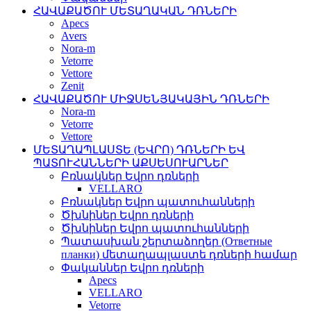
ՀԱՎԱՔԱԾՈՒ ՄԵՏԱՂԱԿԱՆ ԴՌՆԵՐԻ
Apecs
Avers
Nora-m
Vetorre
Vettore
Zenit
ՀԱՎԱՔԱԾՈՒ ՄԻՋՍԵՆՅԱԿԱՅԻՆ ԴՌՆԵՐԻ
Nora-m
Vetorre
Vettore
ՄԵՏԱՂԱՊԼԱՍՏԵ (ԵՎՐՈ) ԴՌՆԵՐԻ ԵՎ
ՊԱՏՈՒՀԱՆՆԵՐԻ ԱՔՍԵՍՈՒԱՐՆԵՐ
Բռնակներ Եվրո դռների
VELLARO
Բռնակներ Եվրո պատուհանների
Ծխնիներ Եվրո դռների
Ծխնիներ Եվրո պատուհանների
Պատասխան շերտաձողեր (Ответные
планки) մետաղապլաստե դռների համար
Փականներ Եվրո դռների
Apecs
VELLARO
Vetorre