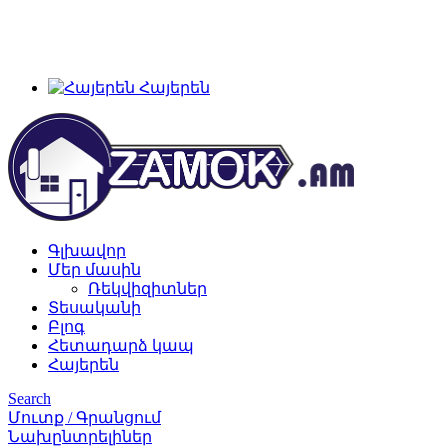
+374 91 28 61 86
+374 33 28 61 86
info@zamok.am
Հայերեն
Գլխավոր
Մեր մասին
Ռեկվիզիտներ
Տեսականի
Բլոգ
Հետադարձ կապ
Հայերեն
Search
Մուտք / Գրանցում
Նախընտրելիներ