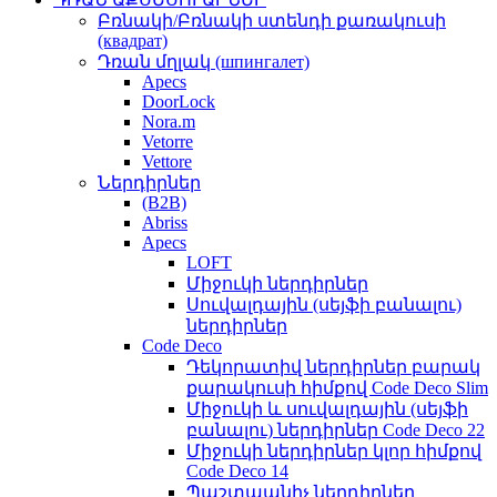
Բռնակի/Բռնակի ստենդի քառակուսի
(квадрат)
Դռան մղլակ (шпингалет)
Apecs
DoorLock
Nora.m
Vetorre
Vettore
Ներդիրներ
(B2B)
Abriss
Apecs
LOFT
Միջուկի ներդիրներ
Սուվալդային (սեյֆի բանալու)
ներդիրներ
Code Deco
Դեկորատիվ ներդիրներ բարակ
քարակուսի հիմքով Code Deco Slim
Միջուկի և սուվալդային (սեյֆի
բանալու) ներդիրներ Code Deco 22
Միջուկի ներդիրներ կլոր հիմքով
Code Deco 14
Պաշտպանիչ ներդիրներ