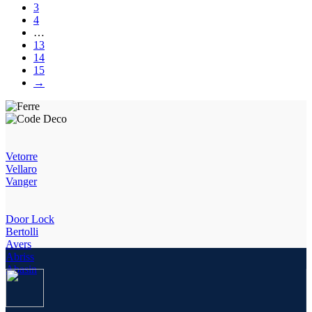
3
4
…
13
14
15
→
Vetorre
Vellaro
Vanger
Door Lock
Bertolli
Avers
Abriss
Abasin