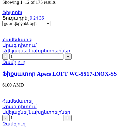
Sorted
Showing 1–12 of 175 results
by
Ֆիլտրել
latest
Ցուցադրել
9
24
36
Համեմատել
Արագ դիտում
Ավելացնել նախընտրելիներ
Ֆիքսատոր
Apecs
Զամբյուղ
LOFT
WC-
Ֆիքսատոր Apecs LOFT WC-5517-INOX-SS
5517-
INOX-
6100
AMD
SS
quantity
Համեմատել
Արագ դիտում
Ավելացնել նախընտրելիներ
Ֆիքսատոր
Apecs
Զամբյուղ
LOFT