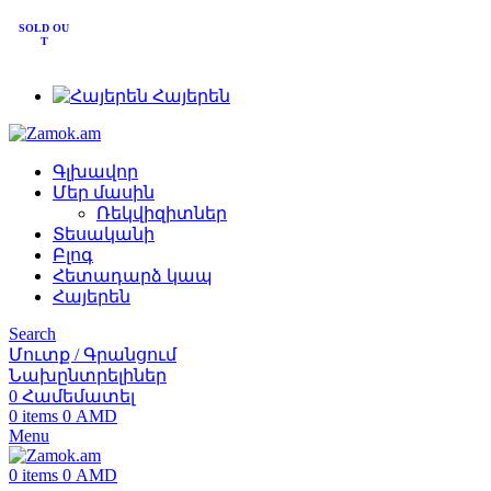
+374 91 28 61 86
SOLD OU
+374 33 28 61 86
T
info@zamok.am
Հայերեն
Գլխավոր
Մեր մասին
Ռեկվիզիտներ
Տեսականի
Բլոգ
Հետադարձ կապ
Հայերեն
Search
Մուտք / Գրանցում
Նախընտրելիներ
0
Համեմատել
0
items
0
AMD
Menu
0
items
0
AMD