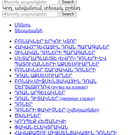
Search
Կոդ, անվանում, տեսակ, բրենդ
Search
Մենյու
Տեսականի
ԲՌՆԱԿՆԵՐ ԵՐԿՈՒ ԿՏՈՐ
ՀԱԿԱՀՐԴԵՀԱՅԻՆ ԴՌԱՆ ՊԱՐԱԳԱՆԵՐ
ՉԻՆԱԿԱՆ ԴՌՆԵՐԻ ՊԱՐԱԳԱՆԵՐ
ՄԵՏԱՂԱՊԼԱՍՏԵ (ԵՎՐՈ) ԴՌՆԵՐԻ ԵՎ
ՊԱՏՈՒՀԱՆՆԵՐԻ ԱՔՍԵՍՈՒԱՐՆԵՐ
ԲՌՆԱԿՆԵՐ ՇԱՐԺԱԿԱՆ ԴՌՆԵՐԻ
ԴՌԱՆ ԱՔՍԵՍՈՒԱՐՆԵՐ
ԲՌՆԱԿ ՄԻՋՍԵՆՅԱԿԱՅԻՆ ԴՌԱՆ
ՇԵՐՏԱՁՈՂՈՎ (ручка на планке)
ԴՌԱՆ ԱՐԳԵԼԱԿՆԵՐ
ԴՌԱՆ ԴԻՏԱԿՆԵՐ (дверные глазки)
ԴՌՆԵՐ
ԴՌՆԵՐԻ ՓԱԿԻՉՆԵՐ (շվեյցարներ)
ԾԽՆԻՆԵՐ
ԿՈՂՊԵՔ ՀԵԾԱՆԻՎԻ
ՓԱԿԱՆ ԷԼԵԿՏՐԱԿԱՆ
ՀԱՎԱՔԱԾՈՒ ՄԻՋՍԵՆՅԱԿԱՅԻՆ ԴՌՆԵՐԻ