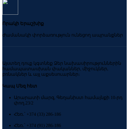
Որակի Երաշխիք
Ժամանակի փորձառություն ունեցող ապրանքներ
Այստեղ դուք կգտնեք Ձեր նախասիրություններին
համապատասխան փականներ, միջուկներ,
բռնակներ և այլ աքսեսուարներ։
Կապ Մեզ հետ
Արարատի մարզ, Գեղանիստ համայնքի 10-րդ
փող.23/2
Հեռ․՝ +374 (33) 286-186
Հեռ․՝ +374 (91) 286-186