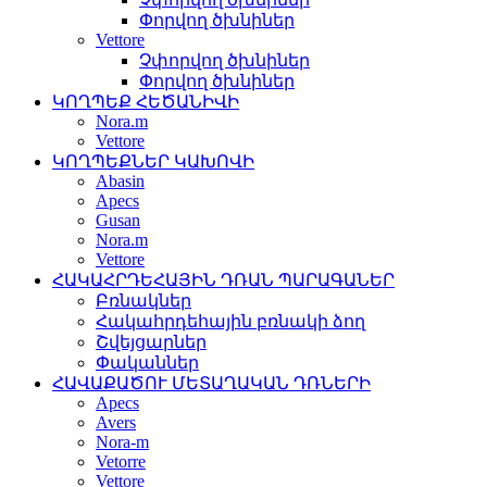
Փորվող ծխնիներ
Vettore
Չփորվող ծխնիներ
Փորվող ծխնիներ
ԿՈՂՊԵՔ ՀԵԾԱՆԻՎԻ
Nora.m
Vettore
ԿՈՂՊԵՔՆԵՐ ԿԱԽՈՎԻ
Abasin
Apecs
Gusan
Nora.m
Vettore
ՀԱԿԱՀՐԴԵՀԱՅԻՆ ԴՌԱՆ ՊԱՐԱԳԱՆԵՐ
Բռնակներ
Հակահրդեհային բռնակի ձող
Շվեյցարներ
Փականներ
ՀԱՎԱՔԱԾՈՒ ՄԵՏԱՂԱԿԱՆ ԴՌՆԵՐԻ
Apecs
Avers
Nora-m
Vetorre
Vettore