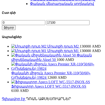
Փական մետաղական սողնակով
Ըստ գնի
Min
Max
price
price
ֆիլտր
Ապրանքներ
Մուտքի դուռ M2
130000
AMD
Մուտքի դուռ M1
130000
AMD
Փական
միջսենյակային Aksel 50
1000
AMD
Փականի միջուկ Apecs Premier XR-110(50/60)-
G(Ոսկեգույն) 19824
12600
AMD
Ֆիքսատոր Apecs LOFT WC-5517-INOX-SS
6100
AMD
Գլխավոր էջ
ԴՌԱՆ ԱՔՍԵՍՈՒԱՐՆԵՐ