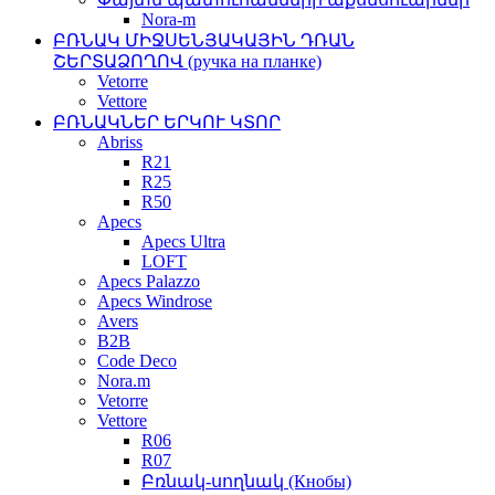
Nora-m
ԲՌՆԱԿ ՄԻՋՍԵՆՅԱԿԱՅԻՆ ԴՌԱՆ
ՇԵՐՏԱՁՈՂՈՎ (ручка на планке)
Vetorre
Vettore
ԲՌՆԱԿՆԵՐ ԵՐԿՈՒ ԿՏՈՐ
Abriss
R21
R25
R50
Apecs
Apecs Ultra
LOFT
Apecs Palazzo
Apecs Windrose
Avers
B2B
Code Deco
Nora.m
Vetorre
Vettore
R06
R07
Բռնակ-սողնակ (Кнобы)