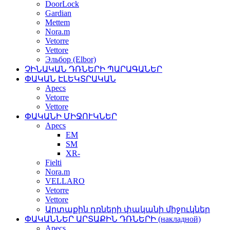
DoorLock
Gardian
Mettem
Nora.m
Vetorre
Vettore
Эльбор (Elbor)
ՉԻՆԱԿԱՆ ԴՌՆԵՐԻ ՊԱՐԱԳԱՆԵՐ
ՓԱԿԱՆ ԷԼԵԿՏՐԱԿԱՆ
Apecs
Vetorre
Vettore
ՓԱԿԱՆԻ ՄԻՋՈՒԿՆԵՐ
Apecs
EM
SM
XR-
Fielti
Nora.m
VELLARO
Vetorre
Vettore
Արտաքին դռների փականի միջուկներ
ՓԱԿԱՆՆԵՐ ԱՐՏԱՔԻՆ ԴՌՆԵՐԻ (накладной)
Apecs