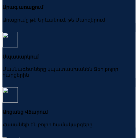
Արագ առաքում
Առաքումը թե Երևանում, թե Մարզերում
Սպասարկում
Մասնագետները կպատասխանեն Ձեր բոլոր
հարցերին
Առցանց Վճարում
Հասանելի են բոլոր համակարգերը