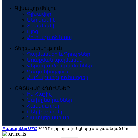
Գլխավոր մենյու
Գլխավոր
Մեր մասին
Տեսականի
Բլոգ
Հետադարձ կապ
Տեղեկատվություն
Պայմաններ և Դրույթներ
Առաքման պայմաններ
Վերադարձի պայմաններ
Գաղտնիություն
Հաճախ տրվող հարցեր
ՕԳՏԱԿԱՐ ՀՂՈՒՄՆԵՐ
Իմ Հաշիվ
Նախընտրածներ
Համեմատել
Ռեկվիզիտներ
Պատկերասրահ
Բանալիներ ՍՊԸ
2025 Բոլոր իրավունքները պաշպանված են։