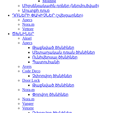
Molding
Միջսենյակային դռներ (ներմուծված)
Մուտքի դուռ
ԴՌՆԵՐԻ ՓԱԿԻՉՆԵՐ (շվեյցարներ)
Apecs
Nora.m
Vettore
ԾԽՆԻՆԵՐ
Aksel
Apecs
Թաքնված ծխնիներ
Մետաղական դռան ծխնիներ
Ունիվերսալ ծխնիներ
Պատուհանի
Avers
Code Deco
Չփորվող ծխնիներ
Door Lock
Թաքնված ծխնիներ
Nora-m
Փորվող ծխնիներ
Nora.m
Vanger
Vetorre
Չփորվող ծխնիներ