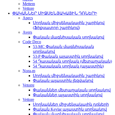
Mettem
Vettore
ՓԱԿԱՆՆԵՐ ՄԻՋՍԵՆՅԱԿԱՅԻՆ ԴՌՆԵՐԻ
Apecs
Սողնակ միջսենյակային շարիկով
(Ֆիքսատոր շարիկով)
Avers
Փական մագնիսական սողնակով
Code Deco
53-MC Փական մագնիսական
սողնակով
53-P Փական պլաստիկ սողնակով
54 Դասական սողնակ (մետաղական)
54 Դասական սողնակ (պլաստիկ)
Nora-m
Սողնակ միջսենյակային շարիկով
Փական պլաստիկ լեզվակով
Vetorre
Փականներ մետաղական սողնակով
Փականներ պլաստիկ սողնակով
Vettore
Սողնակներ միջսենյակային դռների
Փական Kevlar պլաստիկ սողնակով
Փական մագնիսական սողնակով