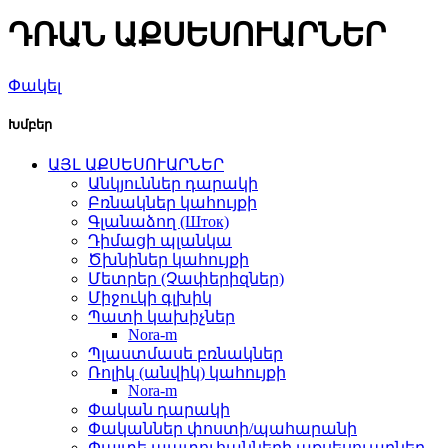
ԴՌԱՆ ԱՔՍԵՍՈՒԱՐՆԵՐ
Փակել
Խմբեր
ԱՅԼ ԱՔՍԵՍՈՒԱՐՆԵՐ
Անկյուններ դարակի
Բռնակներ կահույքի
Գլանաձող (Шток)
Դիմացի պլանկա
Ծխնիներ կահույքի
Մետրեր (Չափերիզներ)
Միջուկի գլխիկ
Պատի կախիչներ
Nora-m
Պլաստմասե բռնակներ
Ռոլիկ (անվիկ) կահույքի
Nora-m
Փական դարակի
Փականներ փոստի/պահարանի
Փայտե պատուհանների աքսեսուարներ