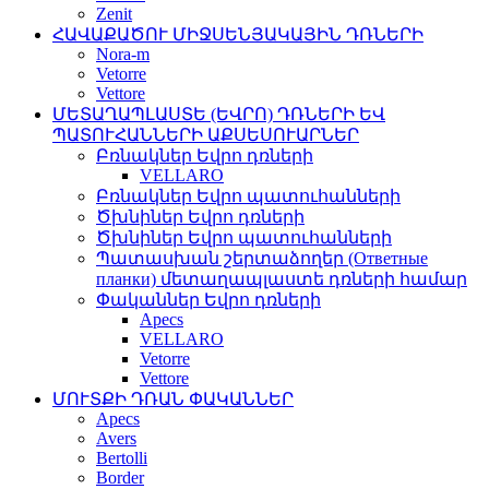
Zenit
ՀԱՎԱՔԱԾՈՒ ՄԻՋՍԵՆՅԱԿԱՅԻՆ ԴՌՆԵՐԻ
Nora-m
Vetorre
Vettore
ՄԵՏԱՂԱՊԼԱՍՏԵ (ԵՎՐՈ) ԴՌՆԵՐԻ ԵՎ
ՊԱՏՈՒՀԱՆՆԵՐԻ ԱՔՍԵՍՈՒԱՐՆԵՐ
Բռնակներ Եվրո դռների
VELLARO
Բռնակներ Եվրո պատուհանների
Ծխնիներ Եվրո դռների
Ծխնիներ Եվրո պատուհանների
Պատասխան շերտաձողեր (Ответные
планки) մետաղապլաստե դռների համար
Փականներ Եվրո դռների
Apecs
VELLARO
Vetorre
Vettore
ՄՈՒՏՔԻ ԴՌԱՆ ՓԱԿԱՆՆԵՐ
Apecs
Avers
Bertolli
Border