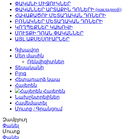
ՓԱԿԱՆԻ ՄԻՋՈՒԿՆԵՐ
ՓԱԿԱՆՆԵՐ ԱՐՏԱՔԻՆ ԴՌՆԵՐԻ (накладной)
ՀԱՎԱՔԱԾՈՒ ՄԵՏԱՂԱԿԱՆ ԴՌՆԵՐԻ
ԲՌՆԱԿՆԵՐ ՄԵՏԱՂԱԿԱՆ ԴՌՆԵՐԻ
ԿՈՂՊԵՔՆԵՐ ԿԱԽՈՎԻ
ՄՈՒՏՔԻ ԴՌԱՆ ՓԱԿԱՆՆԵՐ
ԱՅԼ ԱՔՍԵՍՈՒԱՐՆԵՐ
Գլխավոր
Մեր մասին
Ռեկվիզիտներ
Տեսականի
Բլոգ
Հետադարձ կապ
Հայերեն
Հայերեն
Նախընտրելիներ
Համեմատել
Մուտք / Գրանցում
Զամբյուղ
Փակել
Մուտք
Փակել