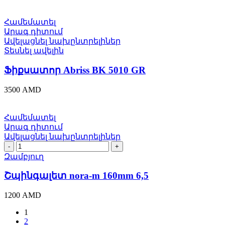
Համեմատել
Արագ դիտում
Ավելացնել նախընտրելիներ
Տեսնել ավելին
Ֆիքսատոր Abriss BK 5010 GR
3500
AMD
Համեմատել
Արագ դիտում
Ավելացնել նախընտրելիներ
Շպինգալետ
nora-
Զամբյուղ
m
160mm
Շպինգալետ nora-m 160mm 6,5
6,5
quantity
1200
AMD
1
2