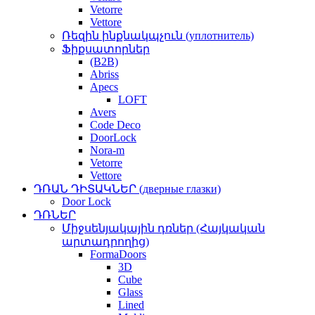
Vetorre
Vettore
Ռեզին ինքնակպչուն (уплотнитель)
Ֆիքսատորներ
(B2B)
Abriss
Apecs
LOFT
Avers
Code Deco
DoorLock
Nora-m
Vetorre
Vettore
ԴՌԱՆ ԴԻՏԱԿՆԵՐ (дверные глазки)
Door Lock
ԴՌՆԵՐ
Միջսենյակային դռներ (Հայկական
արտադրողից)
FormaDoors
3D
Cube
Glass
Lined