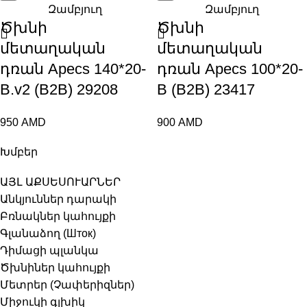
Զամբյուղ
Զամբյուղ
Ծխնի
Ծխնի
մետաղական
մետաղական
դռան Apecs 140*20-
դռան Apecs 100*20-
B.v2 (B2B) 29208
B (B2B) 23417
950
AMD
900
AMD
Խմբեր
ԱՅԼ ԱՔՍԵՍՈՒԱՐՆԵՐ
Անկյուններ դարակի
Բռնակներ կահույքի
Գլանաձող (Шток)
Դիմացի պլանկա
Ծխնիներ կահույքի
Մետրեր (Չափերիզներ)
Միջուկի գլխիկ