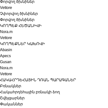
Փորվող ծխնիներ
Vettore
Չփորվող ծխնիներ
Փորվող ծխնիներ
ԿՈՂՊԵՔ ՀԵԾԱՆԻՎԻ
Nora.m
Vettore
ԿՈՂՊԵՔՆԵՐ ԿԱԽՈՎԻ
Abasin
Apecs
Gusan
Nora.m
Vettore
ՀԱԿԱՀՐԴԵՀԱՅԻՆ ԴՌԱՆ ՊԱՐԱԳԱՆԵՐ
Բռնակներ
Հակահրդեհային բռնակի ձող
Շվեյցարներ
Փականներ