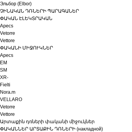
Эльбор (Elbor)
ՉԻՆԱԿԱՆ ԴՌՆԵՐԻ ՊԱՐԱԳԱՆԵՐ
ՓԱԿԱՆ ԷԼԵԿՏՐԱԿԱՆ
Apecs
Vetorre
Vettore
ՓԱԿԱՆԻ ՄԻՋՈՒԿՆԵՐ
Apecs
EM
SM
XR-
Fielti
Nora.m
VELLARO
Vetorre
Vettore
Արտաքին դռների փականի միջուկներ
ՓԱԿԱՆՆԵՐ ԱՐՏԱՔԻՆ ԴՌՆԵՐԻ (накладной)