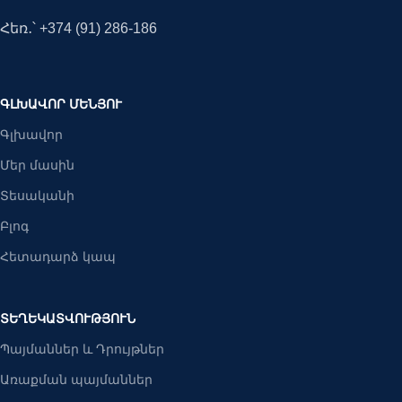
Հեռ․՝ +374 (91) 286-186
ԳԼԽԱՎՈՐ ՄԵՆՅՈՒ
Գլխավոր
Մեր մասին
Տեսականի
Բլոգ
Հետադարձ կապ
ՏԵՂԵԿԱՏՎՈՒԹՅՈՒՆ
Պայմաններ և Դրույթներ
Առաքման պայմաններ