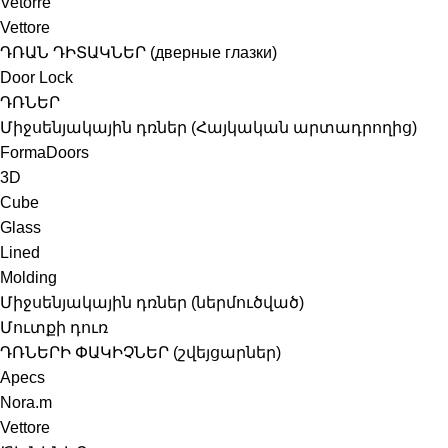
Vetorre
Vettore
ԴՌԱՆ ԴԻՏԱԿՆԵՐ (дверные глазки)
Door Lock
ԴՌՆԵՐ
Միջսենյակային դռներ (Հայկական արտադրողից)
FormaDoors
3D
Cube
Glass
Lined
Molding
Միջսենյակային դռներ (ներմուծված)
Մուտքի դուռ
ԴՌՆԵՐԻ ՓԱԿԻՉՆԵՐ (շվեյցարներ)
Apecs
Nora.m
Vettore