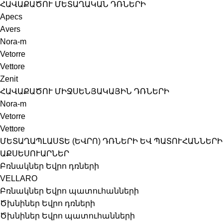
ՀԱՎԱՔԱԾՈՒ ՄԵՏԱՂԱԿԱՆ ԴՌՆԵՐԻ
Apecs
Avers
Nora-m
Vetorre
Vettore
Zenit
ՀԱՎԱՔԱԾՈՒ ՄԻՋՍԵՆՅԱԿԱՅԻՆ ԴՌՆԵՐԻ
Nora-m
Vetorre
Vettore
ՄԵՏԱՂԱՊԼԱՍՏԵ (ԵՎՐՈ) ԴՌՆԵՐԻ ԵՎ ՊԱՏՈՒՀԱՆՆԵՐԻ
ԱՔՍԵՍՈՒԱՐՆԵՐ
Բռնակներ Եվրո դռների
VELLARO
Բռնակներ Եվրո պատուհանների
Ծխնիներ Եվրո դռների
Ծխնիներ Եվրո պատուհանների