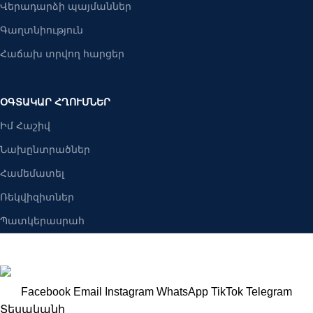
Վերադարձի պայմաններ
Գաղտնիություն
Հաճախ տրվող հարցեր
ՕԳՏԱԿԱՐ ՀՂՈՒՄՆԵՐ
Իմ Հաշիվ
Նախընտրածներ
Համեմատել
Ռեկվիզիտներ
Պատկերասրահ
Բանալիներ ՍՊԸ
2025 Բոլոր իրավունքները պաշպանված են։
Facebook
Email
Instagram
WhatsApp
TikTok
Telegram
Տեսականի