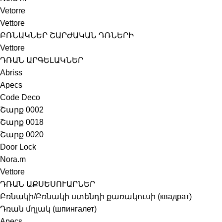
Vetorre
Vettore
ԲՌՆԱԿՆԵՐ ՇԱՐԺԱԿԱՆ ԴՌՆԵՐԻ
Vettore
ԴՌԱՆ ԱՐԳԵԼԱԿՆԵՐ
Abriss
Apecs
Code Deco
Շարք 0002
Շարք 0018
Շարք 0020
Door Lock
Nora.m
Vettore
ԴՌԱՆ ԱՔՍԵՍՈՒԱՐՆԵՐ
Բռնակի/Բռնակի ստենդի քառակուսի (квадрат)
Դռան մղլակ (шпингалет)
Apecs