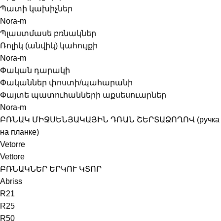
Պատի կախիչներ
Nora-m
Պլաստմասե բռնակներ
Ռոլիկ (անվիկ) կահույքի
Nora-m
Փական դարակի
Փականներ փոստի/պահարանի
Փայտե պատուհանների աքսեսուարներ
Nora-m
ԲՌՆԱԿ ՄԻՋՍԵՆՅԱԿԱՅԻՆ ԴՌԱՆ ՇԵՐՏԱՁՈՂՈՎ (ручка
на планке)
Vetorre
Vettore
ԲՌՆԱԿՆԵՐ ԵՐԿՈՒ ԿՏՈՐ
Abriss
R21
R25
R50