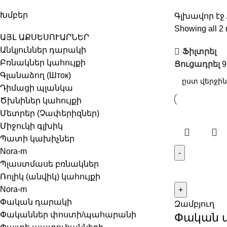
Խմբեր
Գլխավոր էջ
Showing all 2 
ԱՅԼ ԱՔՍԵՍՈՒԱՐՆԵՐ
Անկյուններ դարակի
Ֆիլտրել
Բռնակներ կահույքի
Ցուցադրել
Գլանաձող (Шток)
Դիմացի պլանկա
Ծխնիներ կահույքի
Մետրեր (Չափերիզներ)
Միջուկի գլխիկ
Պատի կախիչներ
Nora-m
Պլաստմասե բռնակներ
Ռոլիկ (անվիկ) կահույքի
Nora-m
Փական դարակի
Զամբյուղ
Փականներ փոստի/պահարանի
Փական մ