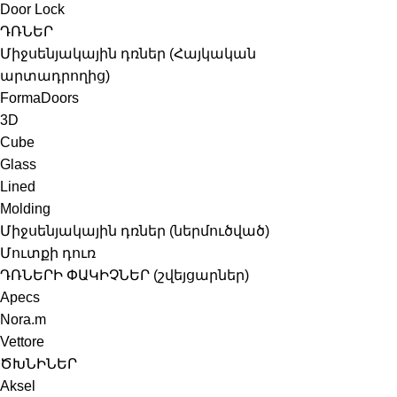
Door Lock
ԴՌՆԵՐ
Միջսենյակային դռներ (Հայկական
արտադրողից)
FormaDoors
3D
Cube
Glass
Lined
Molding
Միջսենյակային դռներ (ներմուծված)
Մուտքի դուռ
ԴՌՆԵՐԻ ՓԱԿԻՉՆԵՐ (շվեյցարներ)
Apecs
Nora.m
Vettore
ԾԽՆԻՆԵՐ
Aksel