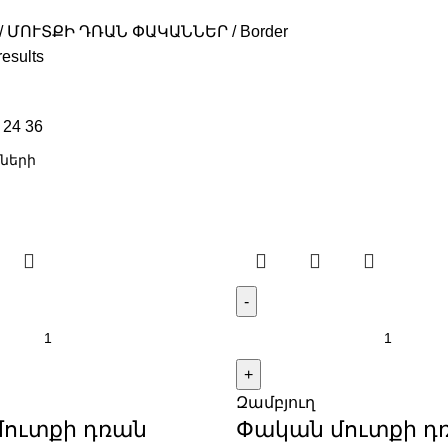
ՄՈՒՏՔԻ ԴՌԱՆ ՓԱԿԱՆՆԵՐ
Border
results
9
24
36
Զամբյուղ
ուտքի դռան
Փական մուտքի դ