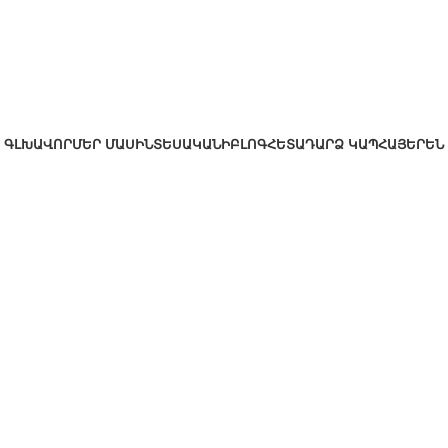
ԳԼԽԱՎՈՐ
ՄԵՐ ՄԱՍԻՆ
ՏԵՍԱԿԱՆԻ
ԲԼՈԳ
ՀԵՏԱԴԱՐՁ ԿԱՊ
ՀԱՅԵՐԵՆ