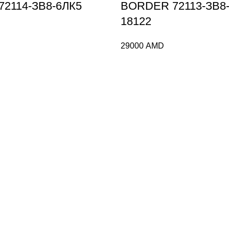
2114-ЗВ8-6ЛК5
BORDER 72113-ЗВ8
18122
29000
AMD