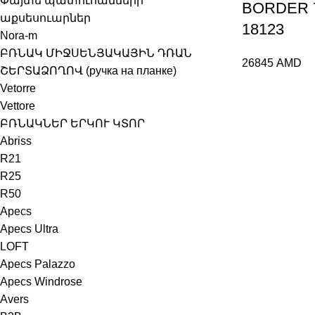
Փայտե պատուհանների
BORDER 7
աքսեսուարներ
18123
Nora-m
ԲՌՆԱԿ ՄԻՋՍԵՆՅԱԿԱՅԻՆ ԴՌԱՆ
26845
AMD
ՇԵՐՏԱՁՈՂՈՎ (ручка на планке)
Vetorre
Vettore
ԲՌՆԱԿՆԵՐ ԵՐԿՈՒ ԿՏՈՐ
Abriss
R21
R25
R50
Apecs
Apecs Ultra
LOFT
Apecs Palazzo
Apecs Windrose
Avers