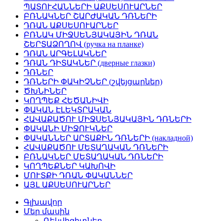
ՊԱՏՈՒՀԱՆՆԵՐԻ ԱՔՍԵՍՈՒԱՐՆԵՐ
ԲՌՆԱԿՆԵՐ ՇԱՐԺԱԿԱՆ ԴՌՆԵՐԻ
ԴՌԱՆ ԱՔՍԵՍՈՒԱՐՆԵՐ
ԲՌՆԱԿ ՄԻՋՍԵՆՅԱԿԱՅԻՆ ԴՌԱՆ
ՇԵՐՏԱՁՈՂՈՎ (ручка на планке)
ԴՌԱՆ ԱՐԳԵԼԱԿՆԵՐ
ԴՌԱՆ ԴԻՏԱԿՆԵՐ (дверные глазки)
ԴՌՆԵՐ
ԴՌՆԵՐԻ ՓԱԿԻՉՆԵՐ (շվեյցարներ)
ԾԽՆԻՆԵՐ
ԿՈՂՊԵՔ ՀԵԾԱՆԻՎԻ
ՓԱԿԱՆ ԷԼԵԿՏՐԱԿԱՆ
ՀԱՎԱՔԱԾՈՒ ՄԻՋՍԵՆՅԱԿԱՅԻՆ ԴՌՆԵՐԻ
ՓԱԿԱՆԻ ՄԻՋՈՒԿՆԵՐ
ՓԱԿԱՆՆԵՐ ԱՐՏԱՔԻՆ ԴՌՆԵՐԻ (накладной)
ՀԱՎԱՔԱԾՈՒ ՄԵՏԱՂԱԿԱՆ ԴՌՆԵՐԻ
ԲՌՆԱԿՆԵՐ ՄԵՏԱՂԱԿԱՆ ԴՌՆԵՐԻ
ԿՈՂՊԵՔՆԵՐ ԿԱԽՈՎԻ
ՄՈՒՏՔԻ ԴՌԱՆ ՓԱԿԱՆՆԵՐ
ԱՅԼ ԱՔՍԵՍՈՒԱՐՆԵՐ
Գլխավոր
Մեր մասին
Ռեկվիզիտներ