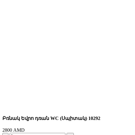
Բռնակ Եվրո դռան WC (Սպիտակ) 10292
2800
AMD