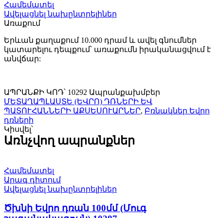
դռան
Համեմատել
WC
Ավելացնել նախընտրելիներ
(Սպիտակ)
Առաքում
10292
quantity
Երևան քաղաքում 10.000 դրամ և ավել գնումներ
կատարելու դեպքում՝ առաքումն իրականացվում է
անվճար:
ԱՊՐԱՆՔԻ ԿՈԴ՝
10292
Ապրանքախմբեր
ՄԵՏԱՂԱՊԼԱՍՏԵ (ԵՎՐՈ) ԴՌՆԵՐԻ ԵՎ
ՊԱՏՈՒՀԱՆՆԵՐԻ ԱՔՍԵՍՈՒԱՐՆԵՐ
,
Բռնակներ Եվրո
դռների
Կիսվել՝
Առնչվող ապրանքներ
Համեմատել
Արագ դիտում
Ավելացնել նախընտրելիներ
Ծխնի Եվրո դռան 100մմ (Մուգ