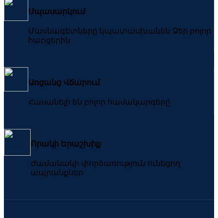
Սպասարկում
Մասնագետները կպատասխանեն Ձեր բոլոր
հարցերին
Առցանց Վճարում
Հասանելի են բոլոր համակարգերը
Որակի Երաշխիք
Ժամանակի փորձառություն ունեցող
ապրանքներ