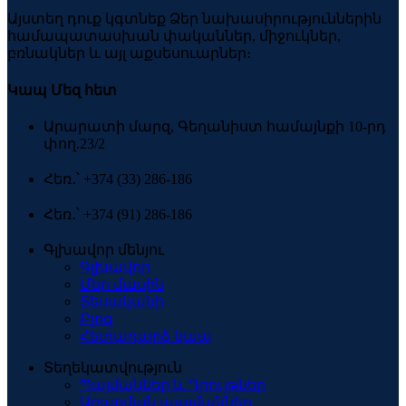
Այստեղ դուք կգտնեք Ձեր նախասիրություններին
համապատասխան փականներ, միջուկներ,
բռնակներ և այլ աքսեսուարներ։
Կապ Մեզ հետ
Արարատի մարզ, Գեղանիստ համայնքի 10-րդ
փող.23/2
Հեռ․՝ +374 (33) 286-186
Հեռ․՝ +374 (91) 286-186
Գլխավոր մենյու
Գլխավոր
Մեր մասին
Տեսականի
Բլոգ
Հետադարձ կապ
Տեղեկատվություն
Պայմաններ և Դրույթներ
Առաքման պայմաններ