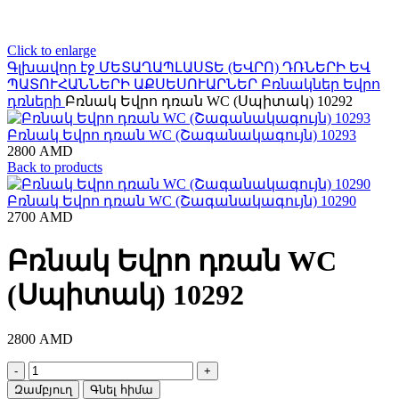
Click to enlarge
Գլխավոր էջ
ՄԵՏԱՂԱՊԼԱՍՏԵ (ԵՎՐՈ) ԴՌՆԵՐԻ ԵՎ
ՊԱՏՈՒՀԱՆՆԵՐԻ ԱՔՍԵՍՈՒԱՐՆԵՐ
Բռնակներ Եվրո
դռների
Բռնակ Եվրո դռան WC (Սպիտակ) 10292
Բռնակ Եվրո դռան WC (Շագանակագույն) 10293
2800
AMD
Back to products
Բռնակ Եվրո դռան WC (Շագանակագույն) 10290
2700
AMD
Բռնակ Եվրո դռան WC
(Սպիտակ) 10292
2800
AMD
Բռնակ
Եվրո
Զամբյուղ
Գնել հիմա