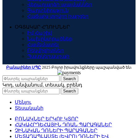
Վերադարձի պայմաններ
Գաղտնիություն
Հաճախ տրվող հարցեր
ՕԳՏԱԿԱՐ ՀՂՈՒՄՆԵՐ
Իմ Հաշիվ
Նախընտրածներ
Համեմատել
Ռեկվիզիտներ
Պատկերասրահ
Բանալիներ ՍՊԸ
2025 Բոլոր իրավունքները պաշպանված են։
Search
Կոդ, անվանում, տեսակ, բրենդ
Search
Մենյու
Տեսականի
ԲՌՆԱԿՆԵՐ ԵՐԿՈՒ ԿՏՈՐ
ՀԱԿԱՀՐԴԵՀԱՅԻՆ ԴՌԱՆ ՊԱՐԱԳԱՆԵՐ
ՉԻՆԱԿԱՆ ԴՌՆԵՐԻ ՊԱՐԱԳԱՆԵՐ
ՄԵՏԱՂԱՊԼԱՍՏԵ (ԵՎՐՈ) ԴՌՆԵՐԻ ԵՎ