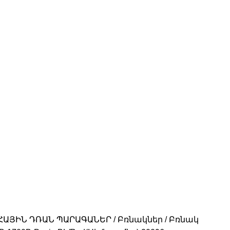
ՀԱՅԻՆ ԴՌԱՆ ՊԱՐԱԳԱՆԵՐ
Բռնակներ
Բռնակ