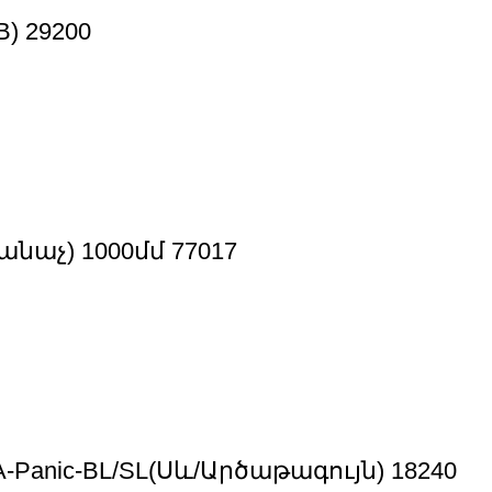
) 29200
նաչ) 1000մմ 77017
Panic-BL/SL(Սև/Արծաթագույն) 18240