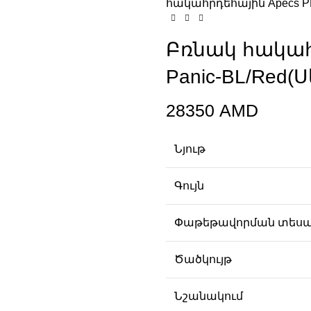
հակահրդեհային Apecs PB
Բռնակ հակահր
Panic-BL/Red(
28350
AMD
Նյութ
Գույն
Փաթեթավորման տես
Ծածկույթ
Նշանակում