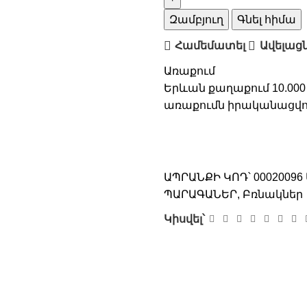
Զամբյուղ
Գնել հիմա
Համեմատել
Ավելաց
Առաքում
Երևան քաղաքում 10.000
առաքումն իրականացվու
ԱՊՐԱՆՔԻ ԿՈԴ՝
00020096
ՊԱՐԱԳԱՆԵՐ
,
Բռնակներ
Կիսվել՝