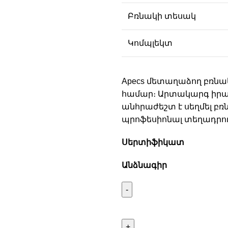
Բռնակի տեսակ
Կոմպլեկտ
Apecs մետաղաձող բռնա
համար։ Արտակարգ իրավ
անհրաժեշտ է սեղմել բ
պրոֆեսիոնալ տեղադրու
Սերտիֆիկատ
Անձնագիր