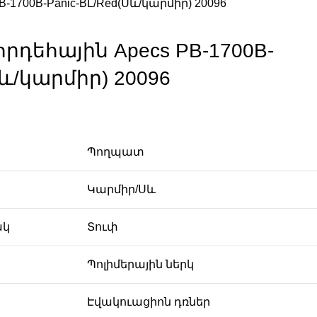
-1700B-Panic-BL/Red(Սև/կարմիր) 20096
դեհային Apecs PB-1700B-
Սև/կարմիր) 20096
Պողպատ
Կարմիր/Սև
ակ
Տուփ
Պոլիմերային ներկ
Էվակուացիոն դռներ