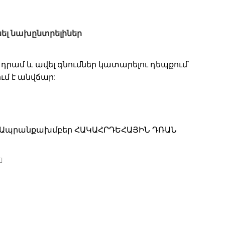
նել նախընտրելիներ
 դրամ և ավել գնումներ կատարելու դեպքում՝
մ է անվճար:
Ապրանքախմբեր
ՀԱԿԱՀՐԴԵՀԱՅԻՆ ԴՌԱՆ