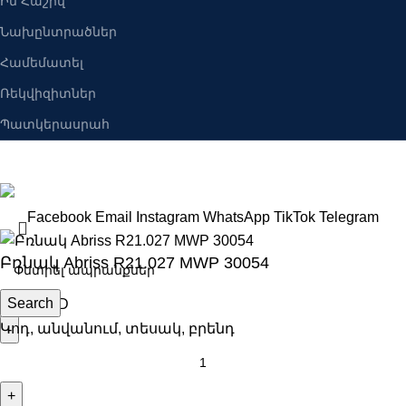
Իմ Հաշիվ
Նախընտրածներ
Համեմատել
Ռեկվիզիտներ
Պատկերասրահ
Բանալիներ ՍՊԸ
2025 Բոլոր իրավունքները պաշպանված են։
Facebook
Email
Instagram
WhatsApp
TikTok
Telegram
Բռնակ Abriss R21.027 MWP 30054
Search
8600
AMD
Կոդ, անվանում, տեսակ, բրենդ