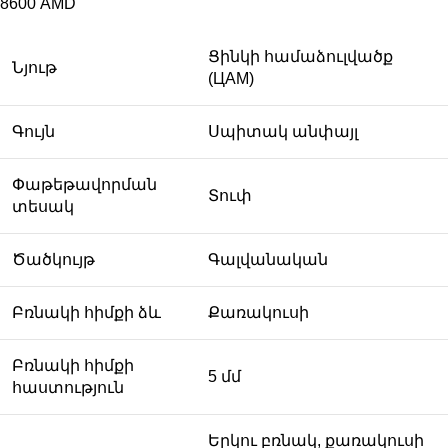
8600
AMD
Ցինկի համաձուլվածք
Նյութ
(ЦАМ)
Գույն
Սպիտակ անփայլ
Փաթեթավորման
Տուփ
տեսակ
Ծածկույթ
Գալվանական
Բռնակի հիմքի ձև
Քառակուսի
Բռնակի հիմքի
5 մմ
հաստություն
Երկու բռնակ, քառակուսի