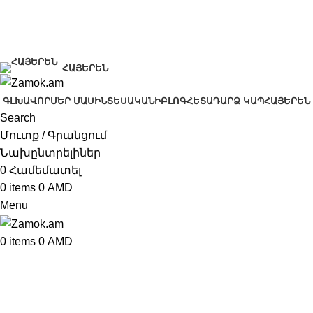
+374 91 28 61 86
+374 33 28 61 86
info@zamok.am
ՀԱՅԵՐԵՆ
ԳԼԽԱՎՈՐ
ՄԵՐ ՄԱՍԻՆ
ՏԵՍԱԿԱՆԻ
ԲԼՈԳ
ՀԵՏԱԴԱՐՁ ԿԱՊ
ՀԱՅԵՐԵՆ
Search
Մուտք / Գրանցում
Նախընտրելիներ
0
Համեմատել
0
items
0
AMD
Menu
0
items
0
AMD