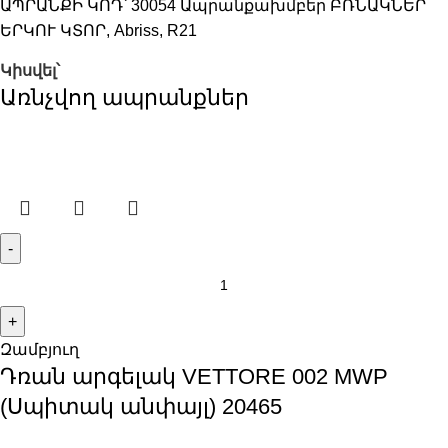
ԱՊՐԱՆՔԻ ԿՈԴ՝
30054
Ապրանքախմբեր
ԲՌՆԱԿՆԵՐ
ԵՐԿՈՒ ԿՏՈՐ
,
Abriss
,
R21
Կիսվել՝
Առնչվող ապրանքներ
Զամբյուղ
Դռան արգելակ VETTORE 002 MWP
(Սպիտակ անփայլ) 20465