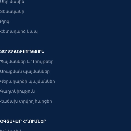
Մեր մասին
Տեսականի
Բլոգ
Հետադարձ կապ
ՏԵՂԵԿԱՏՎՈՒԹՅՈՒՆ
Պայմաններ և Դրույթներ
Առաքման պայմաններ
Վերադարձի պայմաններ
Գաղտնիություն
Հաճախ տրվող հարցեր
ՕԳՏԱԿԱՐ ՀՂՈՒՄՆԵՐ