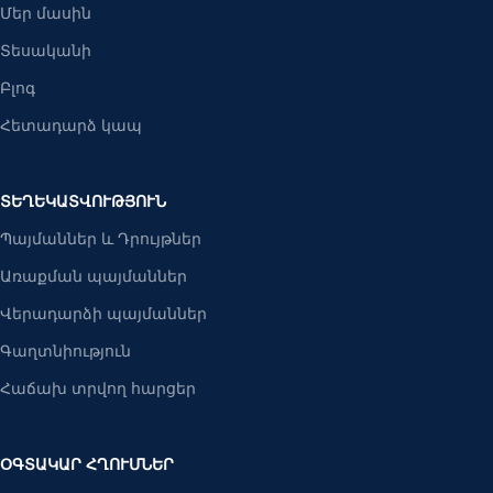
Մեր մասին
Տեսականի
Բլոգ
Հետադարձ կապ
ՏԵՂԵԿԱՏՎՈՒԹՅՈՒՆ
Պայմաններ և Դրույթներ
Առաքման պայմաններ
Վերադարձի պայմաններ
Գաղտնիություն
Հաճախ տրվող հարցեր
ՕԳՏԱԿԱՐ ՀՂՈՒՄՆԵՐ