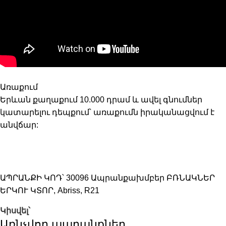
Առաքում
Երևան քաղաքում 10.000 դրամ և ավել գնումներ
կատարելու դեպքում՝ առաքումն իրականացվում է
անվճար:
ԱՊՐԱՆՔԻ ԿՈԴ՝
30096
Ապրանքախմբեր
ԲՌՆԱԿՆԵՐ
ԵՐԿՈՒ ԿՏՈՐ
,
Abriss
,
R21
Կիսվել՝
Առնչվող ապրանքներ