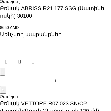
Զամբյուղ
Բռնակ ABRISS R21.177 SSG (Սատինե
ոսկի) 30100
8650
AMD
Առնչվող ապրանքներ
Զամբյուղ
Բռնակ VЕTTORE R07.023 SN/CP
(Սատին/Քրոմ) (Քառակուսի 130 մմ)