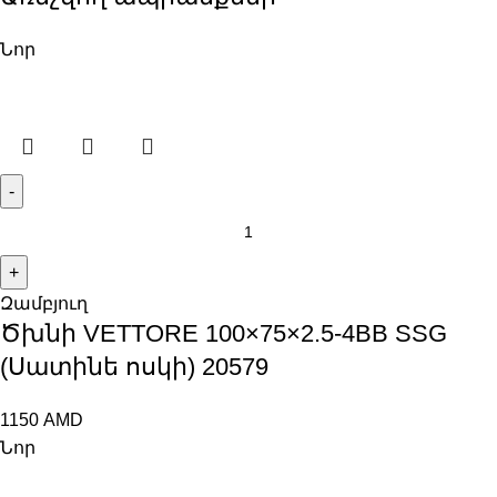
Նոր
Զամբյուղ
Ծխնի VETTORE 100×75×2.5-4BB SSG
(Սատինե ոսկի) 20579
1150
AMD
Նոր