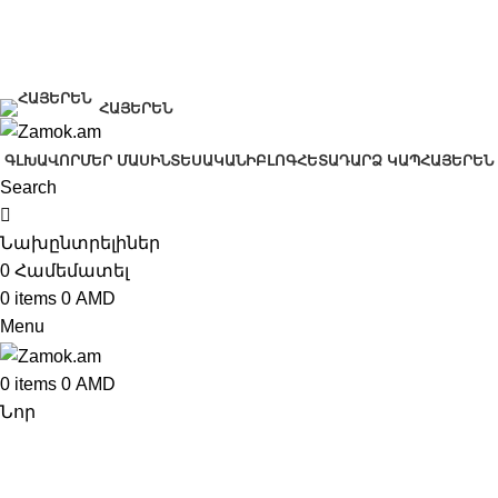
+374 91 28 61 86
+374 33 28 61 86
info@zamok.am
ՀԱՅԵՐԵՆ
ԳԼԽԱՎՈՐ
ՄԵՐ ՄԱՍԻՆ
ՏԵՍԱԿԱՆԻ
ԲԼՈԳ
ՀԵՏԱԴԱՐՁ ԿԱՊ
ՀԱՅԵՐԵՆ
Search
Նախընտրելիներ
0
Համեմատել
0
items
0
AMD
Menu
0
items
0
AMD
Նոր