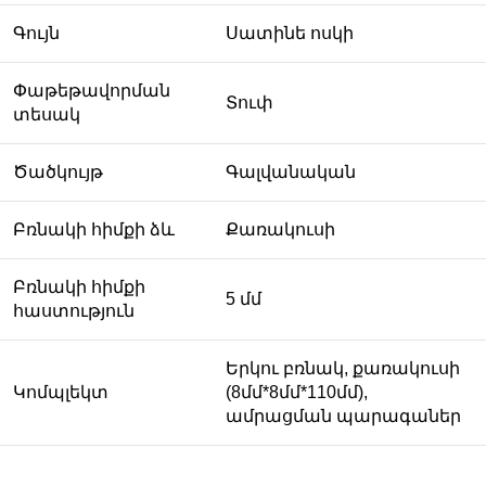
Գույն
Սատինե ոսկի
Փաթեթավորման
Տուփ
տեսակ
Ծածկույթ
Գալվանական
Բռնակի հիմքի ձև
Քառակուսի
Բռնակի հիմքի
5 մմ
հաստություն
Երկու բռնակ, քառակուսի
Կոմպլեկտ
(8մմ*8մմ*110մմ),
ամրացման պարագաներ