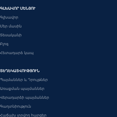
ԳԼԽԱՎՈՐ ՄԵՆՅՈՒ
Գլխավոր
Մեր մասին
Տեսականի
Բլոգ
Հետադարձ կապ
ՏԵՂԵԿԱՏՎՈՒԹՅՈՒՆ
Պայմաններ և Դրույթներ
Առաքման պայմաններ
Վերադարձի պայմաններ
Գաղտնիություն
Հաճախ տրվող հարցեր