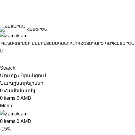
+374 91 28 61 86
+374 33 28 61 86
info@zamok.am
ՀԱՅԵՐԵՆ
ԳԼԽԱՎՈՐ
ՄԵՐ ՄԱՍԻՆ
ՏԵՍԱԿԱՆԻ
ԲԼՈԳ
ՀԵՏԱԴԱՐՁ ԿԱՊ
ՀԱՅԵՐԵՆ
Search
Մուտք / Գրանցում
Նախընտրելիներ
0
Համեմատել
0
items
0
AMD
Menu
0
items
0
AMD
-15%