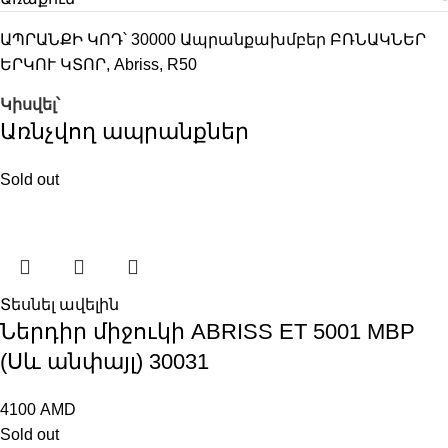
ԱՊՐԱՆՔԻ ԿՈԴ՝
30000
Ապրանքախմբեր
ԲՌՆԱԿՆԵՐ
ԵՐԿՈՒ ԿՏՈՐ
,
Abriss
,
R50
Կիսվել՝
Առնչվող ապրանքներ
Sold out
Տեսնել ավելին
Ներդիր միջուկի ABRISS ET 5001 MBP
(Սև անփայլ) 30031
4100
AMD
Sold out