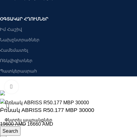
ՕԳՏԱԿԱՐ ՀՂՈՒՄՆԵՐ
Իմ Հաշիվ
Նախընտրածներ
Համեմատել
Ռեկվիզիտներ
Պատկերասրահ
Բանալիներ ՍՊԸ
2025 Բոլոր իրավունքները պաշպանված են։
Click to enlarge
Բռնակ ABRISS R50.177 MBP 30000
19600
AMD
16660
AMD
Search