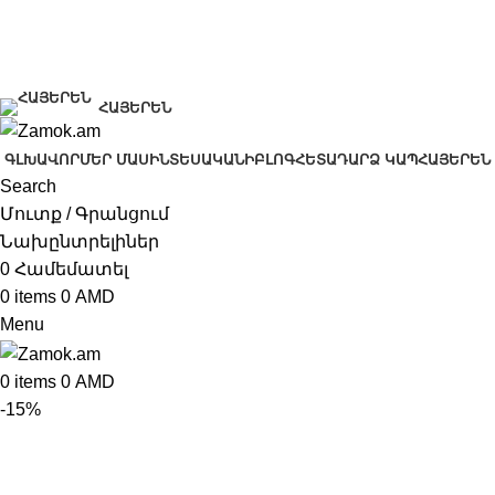
+374 91 28 61 86
+374 33 28 61 86
info@zamok.am
ՀԱՅԵՐԵՆ
ԳԼԽԱՎՈՐ
ՄԵՐ ՄԱՍԻՆ
ՏԵՍԱԿԱՆԻ
ԲԼՈԳ
ՀԵՏԱԴԱՐՁ ԿԱՊ
ՀԱՅԵՐԵՆ
Search
Մուտք / Գրանցում
Նախընտրելիներ
0
Համեմատել
0
items
0
AMD
Menu
0
items
0
AMD
-15%