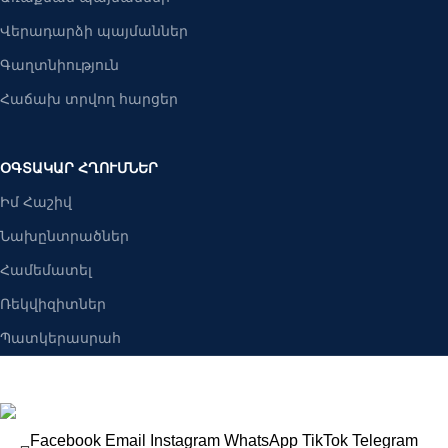
Վերադարձի պայմաններ
Գաղտնիություն
Հաճախ տրվող հարցեր
ՕԳՏԱԿԱՐ ՀՂՈՒՄՆԵՐ
Իմ Հաշիվ
Նախընտրածներ
Համեմատել
Ռեկվիզիտներ
Պատկերասրահ
Բանալիներ ՍՊԸ
2025 Բոլոր իրավունքները պաշպանված են։
Facebook
Email
Instagram
WhatsApp
TikTok
Telegram