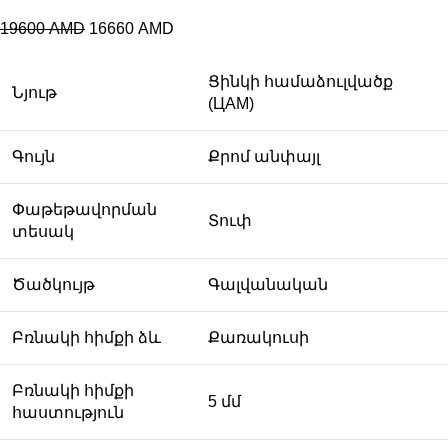
19600
AMD
16660
AMD
Ցինկի համաձուլվածք
Նյութ
(ЦАМ)
Գույն
Քրոմ անփայլ
Փաթեթավորման
Տուփ
տեսակ
Ծածկույթ
Գալվանական
Բռնակի հիմքի ձև
Քառակուսի
Բռնակի հիմքի
5 մմ
հաստություն