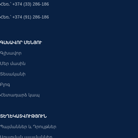
Հեռ․՝ +374 (33) 286-186
Հեռ․՝ +374 (91) 286-186
ԳԼԽԱՎՈՐ ՄԵՆՅՈՒ
Գլխավոր
Մեր մասին
Տեսականի
Բլոգ
Հետադարձ կապ
ՏԵՂԵԿԱՏՎՈՒԹՅՈՒՆ
Պայմաններ և Դրույթներ
Առաքման պայմաններ