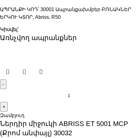
ԱՊՐԱՆՔԻ ԿՈԴ՝
30001
Ապրանքախմբեր
ԲՌՆԱԿՆԵՐ
ԵՐԿՈՒ ԿՏՈՐ
,
Abriss
,
R50
Կիսվել՝
Առնչվող ապրանքներ
Զամբյուղ
Ներդիր միջուկի ABRISS ET 5001 MCP
(Քրոմ անփայլ) 30032