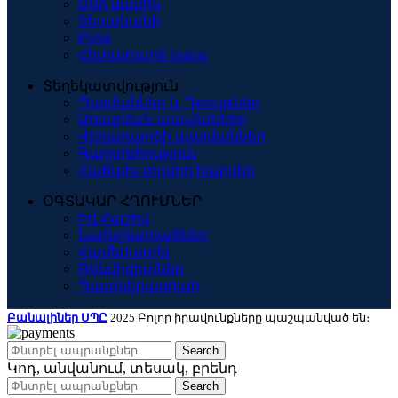
Մեր մասին
Տեսականի
Բլոգ
Հետադարձ կապ
Տեղեկատվություն
Պայմաններ և Դրույթներ
Առաքման պայմաններ
Վերադարձի պայմաններ
Գաղտնիություն
Հաճախ տրվող հարցեր
ՕԳՏԱԿԱՐ ՀՂՈՒՄՆԵՐ
Իմ Հաշիվ
Նախընտրածներ
Համեմատել
Ռեկվիզիտներ
Պատկերասրահ
Բանալիներ ՍՊԸ
2025 Բոլոր իրավունքները պաշպանված են։
Search
Կոդ, անվանում, տեսակ, բրենդ
Search