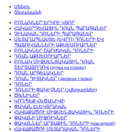
Մենյու
Տեսականի
ԲՌՆԱԿՆԵՐ ԵՐԿՈՒ ԿՏՈՐ
ՀԱԿԱՀՐԴԵՀԱՅԻՆ ԴՌԱՆ ՊԱՐԱԳԱՆԵՐ
ՉԻՆԱԿԱՆ ԴՌՆԵՐԻ ՊԱՐԱԳԱՆԵՐ
ՄԵՏԱՂԱՊԼԱՍՏԵ (ԵՎՐՈ) ԴՌՆԵՐԻ ԵՎ
ՊԱՏՈՒՀԱՆՆԵՐԻ ԱՔՍԵՍՈՒԱՐՆԵՐ
ԲՌՆԱԿՆԵՐ ՇԱՐԺԱԿԱՆ ԴՌՆԵՐԻ
ԴՌԱՆ ԱՔՍԵՍՈՒԱՐՆԵՐ
ԲՌՆԱԿ ՄԻՋՍԵՆՅԱԿԱՅԻՆ ԴՌԱՆ
ՇԵՐՏԱՁՈՂՈՎ (ручка на планке)
ԴՌԱՆ ԱՐԳԵԼԱԿՆԵՐ
ԴՌԱՆ ԴԻՏԱԿՆԵՐ (дверные глазки)
ԴՌՆԵՐ
ԴՌՆԵՐԻ ՓԱԿԻՉՆԵՐ (շվեյցարներ)
ԾԽՆԻՆԵՐ
ԿՈՂՊԵՔ ՀԵԾԱՆԻՎԻ
ՓԱԿԱՆ ԷԼԵԿՏՐԱԿԱՆ
ՀԱՎԱՔԱԾՈՒ ՄԻՋՍԵՆՅԱԿԱՅԻՆ ԴՌՆԵՐԻ
ՓԱԿԱՆԻ ՄԻՋՈՒԿՆԵՐ
ՓԱԿԱՆՆԵՐ ԱՐՏԱՔԻՆ ԴՌՆԵՐԻ (накладной)
ՀԱՎԱՔԱԾՈՒ ՄԵՏԱՂԱԿԱՆ ԴՌՆԵՐԻ