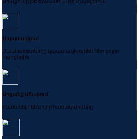
Առաքումը թե Երևանում, թե Մարզերում
Սպասարկում
Մասնագետները կպատասխանեն Ձեր բոլոր
հարցերին
Առցանց Վճարում
Հասանելի են բոլոր համակարգերը