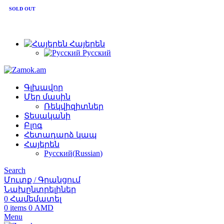
+374 91 28 61 86
SOLD OUT
+374 33 28 61 86
info@zamok.am
Հայերեն
Русский
Գլխավոր
Մեր մասին
Ռեկվիզիտներ
Տեսականի
Բլոգ
Հետադարձ կապ
Հայերեն
Русский
(
Russian
)
Search
Մուտք / Գրանցում
Նախընտրելիներ
0
Համեմատել
0
items
0
AMD
Menu