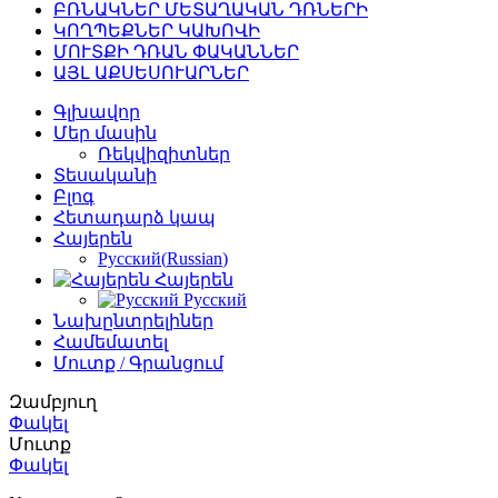
ԲՌՆԱԿՆԵՐ ՄԵՏԱՂԱԿԱՆ ԴՌՆԵՐԻ
ԿՈՂՊԵՔՆԵՐ ԿԱԽՈՎԻ
ՄՈՒՏՔԻ ԴՌԱՆ ՓԱԿԱՆՆԵՐ
ԱՅԼ ԱՔՍԵՍՈՒԱՐՆԵՐ
Գլխավոր
Մեր մասին
Ռեկվիզիտներ
Տեսականի
Բլոգ
Հետադարձ կապ
Հայերեն
Русский
(
Russian
)
Հայերեն
Русский
Նախընտրելիներ
Համեմատել
Մուտք / Գրանցում
Զամբյուղ
Փակել
Մուտք
Փակել