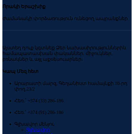
Որակի Երաշխիք
Ժամանակի փորձառություն ունեցող ապրանքներ
Այստեղ դուք կգտնեք Ձեր նախասիրություններին
համապատասխան փականներ, միջուկներ,
բռնակներ և այլ աքսեսուարներ։
Կապ Մեզ հետ
Արարատի մարզ, Գեղանիստ համայնքի 10-րդ
փող.23/2
Հեռ․՝ +374 (33) 286-186
Հեռ․՝ +374 (91) 286-186
Գլխավոր մենյու
Գլխավոր