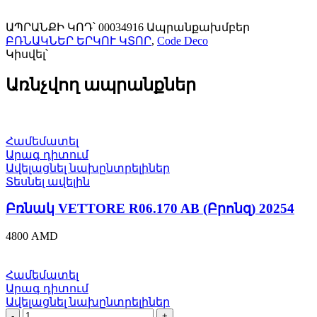
ԱՊՐԱՆՔԻ ԿՈԴ՝
00034916
Ապրանքախմբեր
ԲՌՆԱԿՆԵՐ ԵՐԿՈՒ ԿՏՈՐ
,
Code Deco
Կիսվել՝
Առնչվող ապրանքներ
Համեմատել
Արագ դիտում
Ավելացնել նախընտրելիներ
Տեսնել ավելին
Բռնակ VЕTTORE R06.170 AB (Բրոնզ) 20254
4800
AMD
Համեմատել
Արագ դիտում
Ավելացնել նախընտրելիներ
Բռնակ