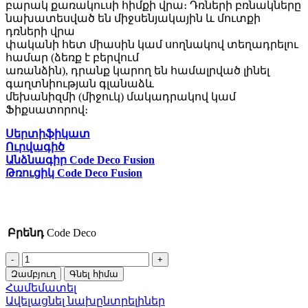
բարակ քառակուսի հիմքի վրա։ Դռների բռնակները
նախատեսված են միջսենյակային և մուտքի
դռների վրա
փականի հետ միասին կամ սողնակով տեղադրելու
համար (ձեռք է բերվում
առանձին), դրանք կարող են համալրված լինել
գաղտնիության գլանաձև
մեխանիզմի (միջուկ) մակադրակով կամ
Ֆիքսատորով։
Սերտիֆիկատ
Ուրվագիծ
Անձնագիր Code Deco Fusion
Թռուցիկ Code Deco Fusion
Բրենդ
Code Deco
Բռնակ
Code
Զամբյուղ
Գնել հիմա
Deco
Համեմատել
Fusion
Ավելացնել նախընտրելիներ
H-