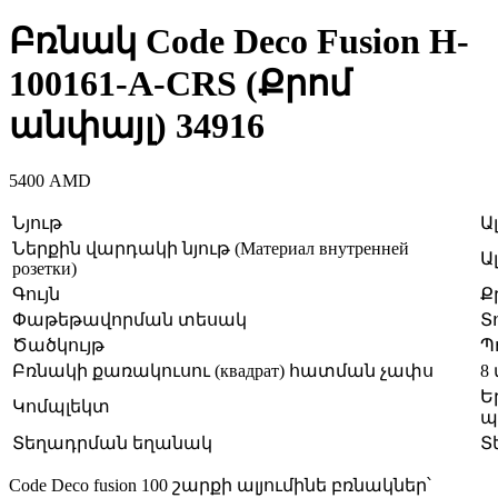
Բռնակ Code Deco Fusion H-
100161-A-CRS (Քրոմ
անփայլ) 34916
5400
AMD
Նյութ
Ա
Ներքին վարդակի նյութ (Материал внутренней
Ա
розетки)
Գույն
Ք
Փաթեթավորման տեսակ
Տ
Ծածկույթ
Պ
Բռնակի քառակուսու (квадрат) հատման չափս
8 
Ե
Կոմպլեկտ
պ
Տեղադրման եղանակ
Տ
Code Deco fusion 100 շարքի ալյումինե բռնակներ՝