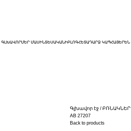
ԳԼԽԱՎՈՐ
ՄԵՐ ՄԱՍԻՆ
ՏԵՍԱԿԱՆԻ
ԲԼՈԳ
ՀԵՏԱԴԱՐՁ ԿԱՊ
ՀԱՅԵՐԵՆ
Գլխավոր էջ
ԲՌՆԱԿՆԵՐ
AB 27207
Back to products