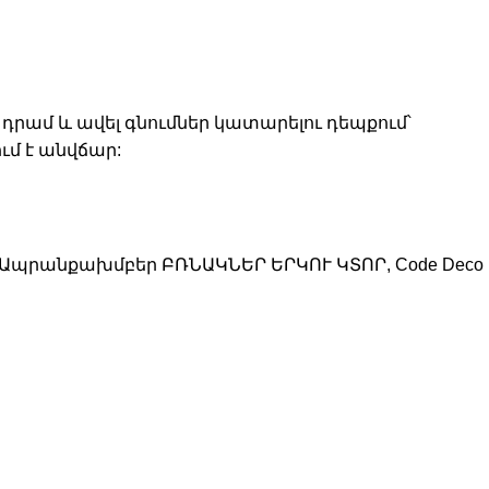
 դրամ և ավել գնումներ կատարելու դեպքում՝
մ է անվճար:
Ապրանքախմբեր
ԲՌՆԱԿՆԵՐ ԵՐԿՈՒ ԿՏՈՐ
,
Code Deco