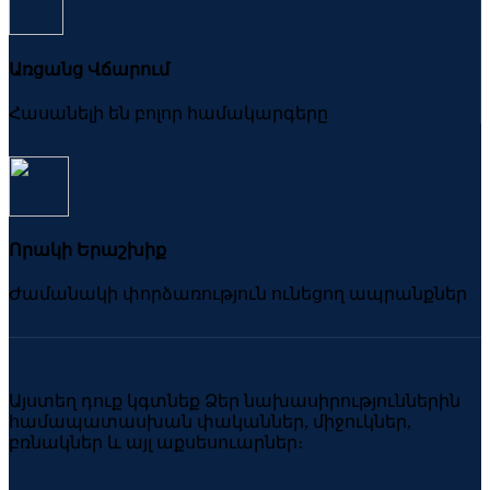
Առցանց Վճարում
Հասանելի են բոլոր համակարգերը
Որակի Երաշխիք
Ժամանակի փորձառություն ունեցող ապրանքներ
Այստեղ դուք կգտնեք Ձեր նախասիրություններին
համապատասխան փականներ, միջուկներ,
բռնակներ և այլ աքսեսուարներ։