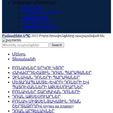
ՕԳՏԱԿԱՐ ՀՂՈՒՄՆԵՐ
Իմ Հաշիվ
Նախընտրածներ
Համեմատել
Ռեկվիզիտներ
Պատկերասրահ
Բանալիներ ՍՊԸ
2025 Բոլոր իրավունքները պաշպանված են։
Search
Մենյու
Տեսականի
ԲՌՆԱԿՆԵՐ ԵՐԿՈՒ ԿՏՈՐ
ՀԱԿԱՀՐԴԵՀԱՅԻՆ ԴՌԱՆ ՊԱՐԱԳԱՆԵՐ
ՉԻՆԱԿԱՆ ԴՌՆԵՐԻ ՊԱՐԱԳԱՆԵՐ
ՄԵՏԱՂԱՊԼԱՍՏԵ (ԵՎՐՈ) ԴՌՆԵՐԻ ԵՎ
ՊԱՏՈՒՀԱՆՆԵՐԻ ԱՔՍԵՍՈՒԱՐՆԵՐ
ԲՌՆԱԿՆԵՐ ՇԱՐԺԱԿԱՆ ԴՌՆԵՐԻ
ԴՌԱՆ ԱՔՍԵՍՈՒԱՐՆԵՐ
ԲՌՆԱԿ ՄԻՋՍԵՆՅԱԿԱՅԻՆ ԴՌԱՆ
ՇԵՐՏԱՁՈՂՈՎ (ручка на планке)
ԴՌԱՆ ԱՐԳԵԼԱԿՆԵՐ