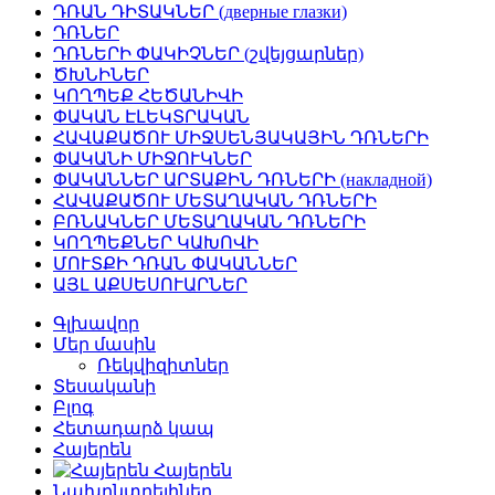
ԴՌԱՆ ԴԻՏԱԿՆԵՐ (дверные глазки)
ԴՌՆԵՐ
ԴՌՆԵՐԻ ՓԱԿԻՉՆԵՐ (շվեյցարներ)
ԾԽՆԻՆԵՐ
ԿՈՂՊԵՔ ՀԵԾԱՆԻՎԻ
ՓԱԿԱՆ ԷԼԵԿՏՐԱԿԱՆ
ՀԱՎԱՔԱԾՈՒ ՄԻՋՍԵՆՅԱԿԱՅԻՆ ԴՌՆԵՐԻ
ՓԱԿԱՆԻ ՄԻՋՈՒԿՆԵՐ
ՓԱԿԱՆՆԵՐ ԱՐՏԱՔԻՆ ԴՌՆԵՐԻ (накладной)
ՀԱՎԱՔԱԾՈՒ ՄԵՏԱՂԱԿԱՆ ԴՌՆԵՐԻ
ԲՌՆԱԿՆԵՐ ՄԵՏԱՂԱԿԱՆ ԴՌՆԵՐԻ
ԿՈՂՊԵՔՆԵՐ ԿԱԽՈՎԻ
ՄՈՒՏՔԻ ԴՌԱՆ ՓԱԿԱՆՆԵՐ
ԱՅԼ ԱՔՍԵՍՈՒԱՐՆԵՐ
Գլխավոր
Մեր մասին
Ռեկվիզիտներ
Տեսականի
Բլոգ
Հետադարձ կապ
Հայերեն
Հայերեն
Նախընտրելիներ