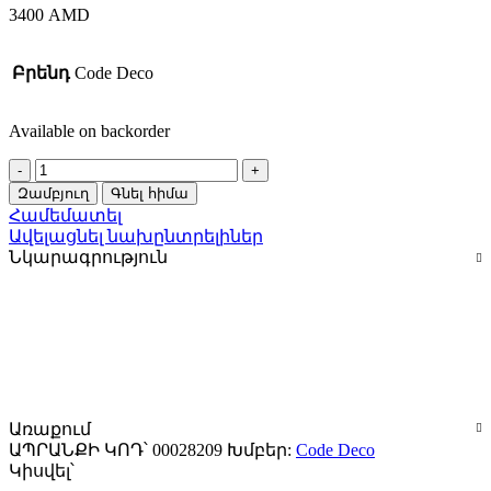
3400
AMD
Բրենդ
Code Deco
Available on backorder
Բռնակ
Code
Զամբյուղ
Գնել հիմա
Deco
Համեմատել
H-
Ավելացնել նախընտրելիներ
22050-
Նկարագրություն
A-
CRM/CR
28209
quantity
Առաքում
ԱՊՐԱՆՔԻ ԿՈԴ՝
00028209
Խմբեր:
Code Deco
Կիսվել՝