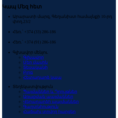
Կապ Մեզ հետ
Արարատի մարզ, Գեղանիստ համայնքի 10-րդ
փող.23/2
Հեռ․՝ +374 (33) 286-186
Հեռ․՝ +374 (91) 286-186
Գլխավոր մենյու
Գլխավոր
Մեր մասին
Տեսականի
Բլոգ
Հետադարձ կապ
Տեղեկատվություն
Պայմաններ և Դրույթներ
Առաքման պայմաններ
Վերադարձի պայմաններ
Գաղտնիություն
Հաճախ տրվող հարցեր