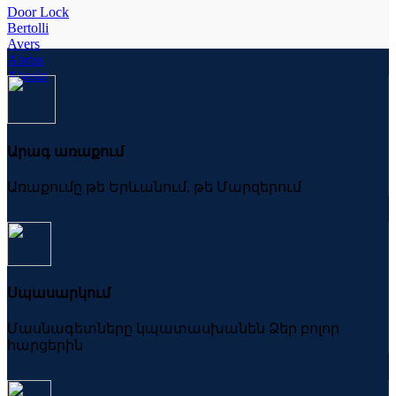
Door Lock
Bertolli
Avers
Abriss
Abasin
Արագ առաքում
Առաքումը թե Երևանում, թե Մարզերում
Սպասարկում
Մասնագետները կպատասխանեն Ձեր բոլոր
հարցերին