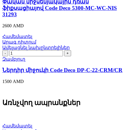
ֆիքսացիայով
Փական միջսենյակային դռան
Code
ֆիքսացիայով Code Deco 5300-MC-WC-NIS
Deco
31293
5300-
MC-
2600
AMD
WC-
NIS
Համեմատել
31293
Արագ դիտում
quantity
Ավելացնել նախընտրելիներ
Ներդիր
միջուկի
Զամբյուղ
Code
Deco
Ներդիր միջուկի Code Deco DP-C-22-CRM/CR
DP-
C-
1500
AMD
22-
CRM/CR
quantity
Առնչվող ապրանքներ
Համեմատել