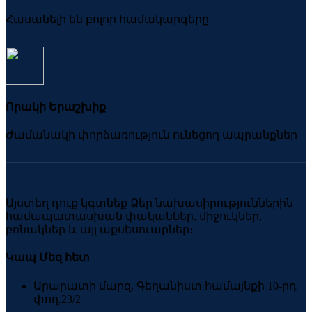
Հասանելի են բոլոր համակարգերը
Որակի Երաշխիք
Ժամանակի փորձառություն ունեցող ապրանքներ
Այստեղ դուք կգտնեք Ձեր նախասիրություններին
համապատասխան փականներ, միջուկներ,
բռնակներ և այլ աքսեսուարներ։
Կապ Մեզ հետ
Արարատի մարզ, Գեղանիստ համայնքի 10-րդ
փող.23/2