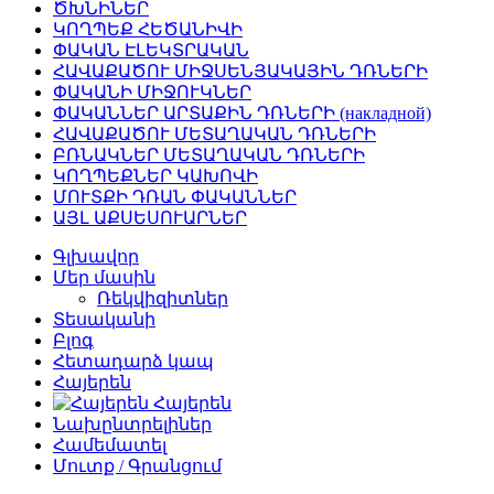
ԾԽՆԻՆԵՐ
ԿՈՂՊԵՔ ՀԵԾԱՆԻՎԻ
ՓԱԿԱՆ ԷԼԵԿՏՐԱԿԱՆ
ՀԱՎԱՔԱԾՈՒ ՄԻՋՍԵՆՅԱԿԱՅԻՆ ԴՌՆԵՐԻ
ՓԱԿԱՆԻ ՄԻՋՈՒԿՆԵՐ
ՓԱԿԱՆՆԵՐ ԱՐՏԱՔԻՆ ԴՌՆԵՐԻ (накладной)
ՀԱՎԱՔԱԾՈՒ ՄԵՏԱՂԱԿԱՆ ԴՌՆԵՐԻ
ԲՌՆԱԿՆԵՐ ՄԵՏԱՂԱԿԱՆ ԴՌՆԵՐԻ
ԿՈՂՊԵՔՆԵՐ ԿԱԽՈՎԻ
ՄՈՒՏՔԻ ԴՌԱՆ ՓԱԿԱՆՆԵՐ
ԱՅԼ ԱՔՍԵՍՈՒԱՐՆԵՐ
Գլխավոր
Մեր մասին
Ռեկվիզիտներ
Տեսականի
Բլոգ
Հետադարձ կապ
Հայերեն
Հայերեն
Նախընտրելիներ
Համեմատել
Մուտք / Գրանցում