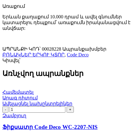
Առաքում
Երևան քաղաքում 10.000 դրամ և ավել գնումներ
կատարելու դեպքում՝ առաքումն իրականացվում է
անվճար:
ԱՊՐԱՆՔԻ ԿՈԴ՝
00028228
Ապրանքախմբեր
ԲՌՆԱԿՆԵՐ ԵՐԿՈՒ ԿՏՈՐ
,
Code Deco
Կիսվել՝
Առնչվող ապրանքներ
Համեմատել
Արագ դիտում
Ավելացնել նախընտրելիներ
Ֆիքսատր
Code
Զամբյուղ
Deco
WC-
Ֆիքսատր Code Deco WC-2207-NIS
2207-