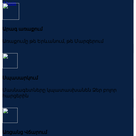
Abasin
Արագ առաքում
Առաքումը թե Երևանում, թե Մարզերում
Սպասարկում
Մասնագետները կպատասխանեն Ձեր բոլոր
հարցերին
Առցանց Վճարում