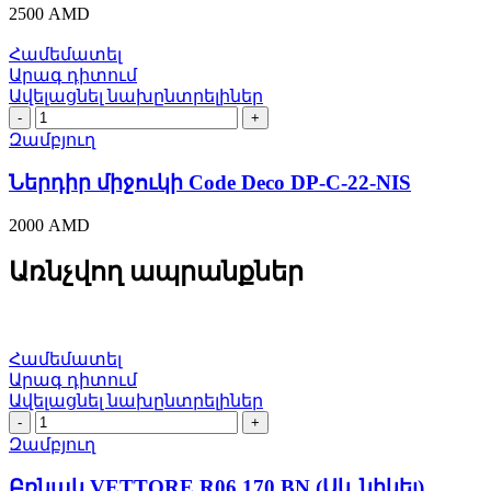
NIS
2500
AMD
quantity
Համեմատել
Արագ դիտում
Ավելացնել նախընտրելիներ
Ներդիր
միջուկի
Զամբյուղ
Code
Deco
Ներդիր միջուկի Code Deco DP-C-22-NIS
DP-
C-
2000
AMD
22-
NIS
Առնչվող ապրանքներ
quantity
Համեմատել
Արագ դիտում
Ավելացնել նախընտրելիներ
Բռնակ
VЕTTORE
Զամբյուղ
R06.170
BN
Բռնակ VЕTTORE R06.170 BN (Սև նիկել)