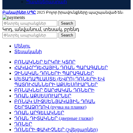
Պատկերասրահ
Բանալիներ ՍՊԸ
2025 Բոլոր իրավունքները պաշպանված են։
Search
Կոդ, անվանում, տեսակ, բրենդ
Search
Մենյու
Տեսականի
ԲՌՆԱԿՆԵՐ ԵՐԿՈՒ ԿՏՈՐ
ՀԱԿԱՀՐԴԵՀԱՅԻՆ ԴՌԱՆ ՊԱՐԱԳԱՆԵՐ
ՉԻՆԱԿԱՆ ԴՌՆԵՐԻ ՊԱՐԱԳԱՆԵՐ
ՄԵՏԱՂԱՊԼԱՍՏԵ (ԵՎՐՈ) ԴՌՆԵՐԻ ԵՎ
ՊԱՏՈՒՀԱՆՆԵՐԻ ԱՔՍԵՍՈՒԱՐՆԵՐ
ԲՌՆԱԿՆԵՐ ՇԱՐԺԱԿԱՆ ԴՌՆԵՐԻ
ԴՌԱՆ ԱՔՍԵՍՈՒԱՐՆԵՐ
ԲՌՆԱԿ ՄԻՋՍԵՆՅԱԿԱՅԻՆ ԴՌԱՆ
ՇԵՐՏԱՁՈՂՈՎ (ручка на планке)
ԴՌԱՆ ԱՐԳԵԼԱԿՆԵՐ
ԴՌԱՆ ԴԻՏԱԿՆԵՐ (дверные глазки)
ԴՌՆԵՐ
ԴՌՆԵՐԻ ՓԱԿԻՉՆԵՐ (շվեյցարներ)