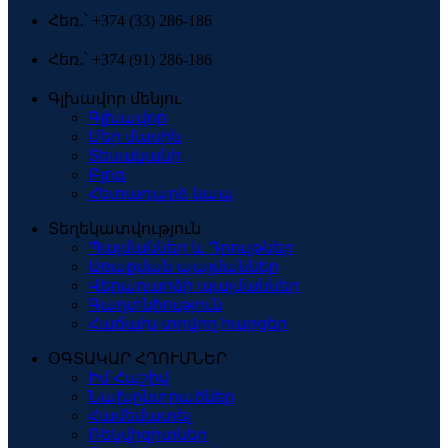
Հեռ․՝ +374 (33) 286-186
Հեռ․՝ +374 (91) 286-186
Գլխավոր մենյու
Գլխավոր
Մեր մասին
Տեսականի
Բլոգ
Հետադարձ կապ
Տեղեկատվություն
Պայմաններ և Դրույթներ
Առաքման պայմաններ
Վերադարձի պայմաններ
Գաղտնիություն
Հաճախ տրվող հարցեր
ՕԳՏԱԿԱՐ ՀՂՈՒՄՆԵՐ
Իմ Հաշիվ
Նախընտրածներ
Համեմատել
Ռեկվիզիտներ