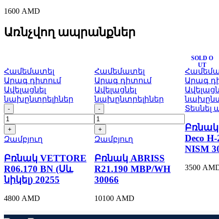
(AM)
1600
AMD
quantity
Առնչվող ապրանքներ
SOLD O
UT
Համեմատել
Համեմատել
Համեմա
Արագ դիտում
Արագ դիտում
Արագ դ
Ավելացնել
Ավելացնել
Ավելացն
նախընտրելիներ
նախընտրելիներ
նախընտ
Բռնակ
Բռնակ
Տեսնել 
VЕTTORE
ABRISS
R06.170
R21.190
Բռնակ
BN
MBP/WH
Deco H-
Զամբյուղ
Զամբյուղ
30066
(Սև
NISM 3
quantity
նիկել)
Բռնակ VЕTTORE
Բռնակ ABRISS
20255
3500
AM
R06.170 BN (Սև
R21.190 MBP/WH
quantity
նիկել) 20255
30066
4800
AMD
10100
AMD