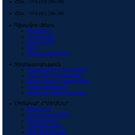
Հեռ․՝ +374 (33) 286-186
Հեռ․՝ +374 (91) 286-186
Գլխավոր մենյու
Գլխավոր
Մեր մասին
Տեսականի
Բլոգ
Հետադարձ կապ
Տեղեկատվություն
Պայմաններ և Դրույթներ
Առաքման պայմաններ
Վերադարձի պայմաններ
Գաղտնիություն
Հաճախ տրվող հարցեր
ՕԳՏԱԿԱՐ ՀՂՈՒՄՆԵՐ
Իմ Հաշիվ
Նախընտրածներ
Համեմատել
Ռեկվիզիտներ
Պատկերասրահ