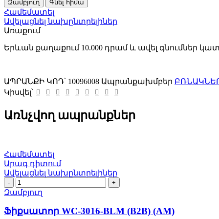
Զամբյուղ
Գնել հիմա
30122-
Համեմատել
A-
Ավելացնել նախընտրելիներ
BLM
Առաքում
(B2B)
(AM)
Երևան քաղաքում 10.000 դրամ և ավել գնումներ կա
quantity
ԱՊՐԱՆՔԻ ԿՈԴ՝
10096008
Ապրանքախմբեր
ԲՌՆԱԿՆԵՐ
Կիսվել՝
Առնչվող ապրանքներ
Համեմատել
Արագ դիտում
Ավելացնել նախընտրելիներ
Ֆիքսատոր
WC-
Զամբյուղ
3016-
BLM
Ֆիքսատոր WC-3016-BLM (B2B) (AM)
(B2B)