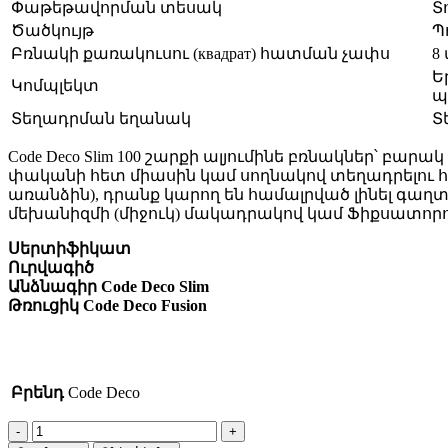
Փաթեթավորման տեսակ
Տ
Ծածկույթ
Պ
Բռնակի քառակուսու (квадрат) հատման չափս
8 
Ե
Կոմպլեկտ
պ
Տեղադրման եղանակ
Տ
Code Deco Slim 100 շարքի ալյումինե բռնակներ՝ բ
փականի հետ միասին կամ սողնակով տեղադրելու հա
առանձին), դրանք կարող են համալրված լինել գաղ
մեխանիզմի (միջուկ) մակադրակով կամ Ֆիքսատորո
Սերտիֆիկատ
Ուրվագիծ
Անձնագիր Code Deco Slim
Թռուցիկ Code Deco Fusion
Բրենդ
Code Deco
Բռնակ
H-