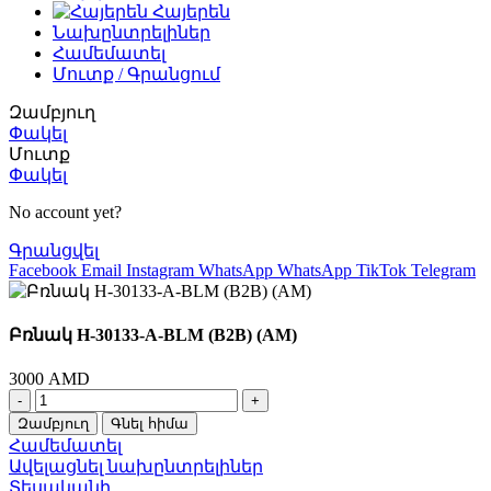
Հայերեն
Նախընտրելիներ
Համեմատել
Մուտք / Գրանցում
Զամբյուղ
Փակել
Մուտք
Փակել
No account yet?
Գրանցվել
Facebook
Email
Instagram
WhatsApp
WhatsApp
TikTok
Telegram
Բռնակ H-30133-A-BLM (B2B) (AM)
3000
AMD
Բռնակ
H-
Զամբյուղ
Գնել հիմա
30133-
Համեմատել
A-
Ավելացնել նախընտրելիներ
BLM
Տեսականի