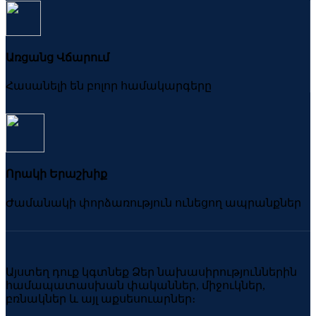
Առցանց Վճարում
Հասանելի են բոլոր համակարգերը
Որակի Երաշխիք
Ժամանակի փորձառություն ունեցող ապրանքներ
Այստեղ դուք կգտնեք Ձեր նախասիրություններին
համապատասխան փականներ, միջուկներ,
բռնակներ և այլ աքսեսուարներ։