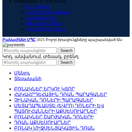
ՕԳՏԱԿԱՐ ՀՂՈՒՄՆԵՐ
Իմ Հաշիվ
Նախընտրածներ
Համեմատել
Ռեկվիզիտներ
Պատկերասրահ
Բանալիներ ՍՊԸ
2025 Բոլոր իրավունքները պաշպանված են։
Search
Կոդ, անվանում, տեսակ, բրենդ
Search
Մենյու
Տեսականի
ԲՌՆԱԿՆԵՐ ԵՐԿՈՒ ԿՏՈՐ
ՀԱԿԱՀՐԴԵՀԱՅԻՆ ԴՌԱՆ ՊԱՐԱԳԱՆԵՐ
ՉԻՆԱԿԱՆ ԴՌՆԵՐԻ ՊԱՐԱԳԱՆԵՐ
ՄԵՏԱՂԱՊԼԱՍՏԵ (ԵՎՐՈ) ԴՌՆԵՐԻ ԵՎ
ՊԱՏՈՒՀԱՆՆԵՐԻ ԱՔՍԵՍՈՒԱՐՆԵՐ
ԲՌՆԱԿՆԵՐ ՇԱՐԺԱԿԱՆ ԴՌՆԵՐԻ
ԴՌԱՆ ԱՔՍԵՍՈՒԱՐՆԵՐ
ԲՌՆԱԿ ՄԻՋՍԵՆՅԱԿԱՅԻՆ ԴՌԱՆ