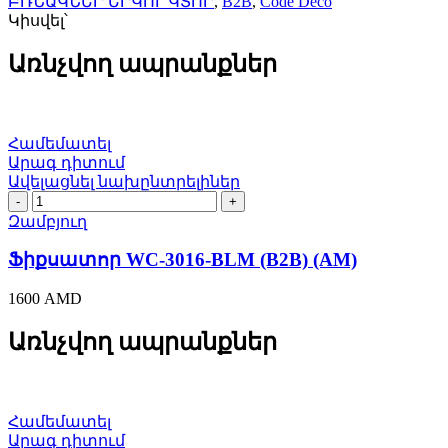
ԲՌՆԱԿՆԵՐ ԵՐԿՈՒ ԿՏՈՐ
,
B2B
,
Code Deco
Կիսվել՝
Առնչվող ապրանքներ
Համեմատել
Արագ դիտում
Ավելացնել նախընտրելիներ
Ֆիքսատոր
WC-
Զամբյուղ
3016-
BLM
Ֆիքսատոր WC-3016-BLM (B2B) (AM)
(B2B)
(AM)
1600
AMD
quantity
Առնչվող ապրանքներ
Համեմատել
Արագ դիտում