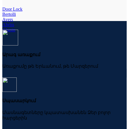
Door Lock
Bertolli
Avers
Abriss
Abasin
Արագ առաքում
Առաքումը թե Երևանում, թե Մարզերում
Սպասարկում
Մասնագետները կպատասխանեն Ձեր բոլոր
հարցերին