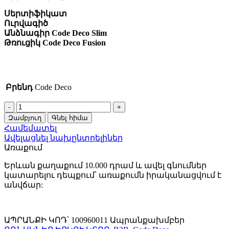
Սերտիֆիկատ
Ուրվագիծ
Անձնագիր Code Deco Slim
Թռուցիկ Code Deco Fusion
Բրենդ
Code Deco
Բռնակ
H-
Զամբյուղ
Գնել հիմա
30133-
Համեմատել
A-
Ավելացնել նախընտրելիներ
BLM
Առաքում
(B2B)
(AM)
Երևան քաղաքում 10.000 դրամ և ավել գնումներ
quantity
կատարելու դեպքում՝ առաքումն իրականացվում է
անվճար:
ԱՊՐԱՆՔԻ ԿՈԴ՝
100960011
Ապրանքախմբեր