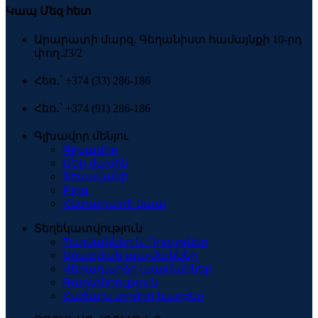
Կապ Մեզ հետ
Արարատի մարզ, Գեղանիստ համայնքի 10-րդ
փող.23/2
Հեռ․՝ +374 (33) 286-186
Հեռ․՝ +374 (91) 286-186
Գլխավոր մենյու
Գլխավոր
Մեր մասին
Տեսականի
Բլոգ
Հետադարձ կապ
Տեղեկատվություն
Պայմաններ և Դրույթներ
Առաքման պայմաններ
Վերադարձի պայմաններ
Գաղտնիություն
Հաճախ տրվող հարցեր