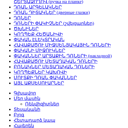
ՇԵՐՏԱՁՈՂՈՎ (ручка на планке)
ԴՌԱՆ ԱՐԳԵԼԱԿՆԵՐ
ԴՌԱՆ ԴԻՏԱԿՆԵՐ (дверные глазки)
ԴՌՆԵՐ
ԴՌՆԵՐԻ ՓԱԿԻՉՆԵՐ (շվեյցարներ)
ԾԽՆԻՆԵՐ
ԿՈՂՊԵՔ ՀԵԾԱՆԻՎԻ
ՓԱԿԱՆ ԷԼԵԿՏՐԱԿԱՆ
ՀԱՎԱՔԱԾՈՒ ՄԻՋՍԵՆՅԱԿԱՅԻՆ ԴՌՆԵՐԻ
ՓԱԿԱՆԻ ՄԻՋՈՒԿՆԵՐ
ՓԱԿԱՆՆԵՐ ԱՐՏԱՔԻՆ ԴՌՆԵՐԻ (накладной)
ՀԱՎԱՔԱԾՈՒ ՄԵՏԱՂԱԿԱՆ ԴՌՆԵՐԻ
ԲՌՆԱԿՆԵՐ ՄԵՏԱՂԱԿԱՆ ԴՌՆԵՐԻ
ԿՈՂՊԵՔՆԵՐ ԿԱԽՈՎԻ
ՄՈՒՏՔԻ ԴՌԱՆ ՓԱԿԱՆՆԵՐ
ԱՅԼ ԱՔՍԵՍՈՒԱՐՆԵՐ
Գլխավոր
Մեր մասին
Ռեկվիզիտներ
Տեսականի
Բլոգ
Հետադարձ կապ
Հայերեն