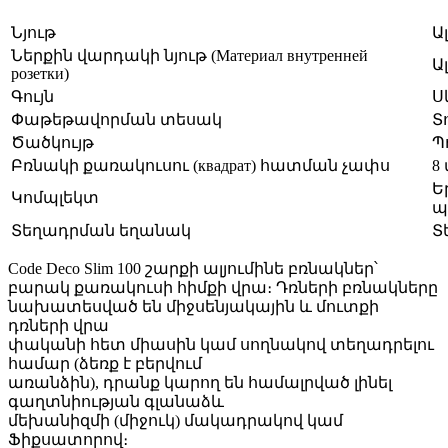
Նյութ
Ա
Ներքին վարդակի նյութ (Материал внутренней
Ա
розетки)
Գույն
Ս
Փաթեթավորման տեսակ
Տ
Ծածկույթ
Պ
Բռնակի քառակուսու (квадрат) հատման չափս
8 
Ե
Կոմպլեկտ
պ
Տեղադրման եղանակ
Տ
Code Deco Slim 100 շարքի ալյումինե բռնակներ՝
բարակ քառակուսի հիմքի վրա։ Դռների բռնակները
նախատեսված են միջսենյակային և մուտքի
դռների վրա
փականի հետ միասին կամ սողնակով տեղադրելու
համար (ձեռք է բերվում
առանձին), դրանք կարող են համալրված լինել
գաղտնիության գլանաձև
մեխանիզմի (միջուկ) մակադրակով կամ
Ֆիքսատորով։