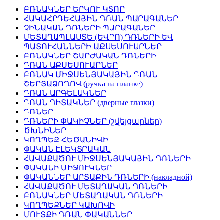
ԲՌՆԱԿՆԵՐ ԵՐԿՈՒ ԿՏՈՐ
ՀԱԿԱՀՐԴԵՀԱՅԻՆ ԴՌԱՆ ՊԱՐԱԳԱՆԵՐ
ՉԻՆԱԿԱՆ ԴՌՆԵՐԻ ՊԱՐԱԳԱՆԵՐ
ՄԵՏԱՂԱՊԼԱՍՏԵ (ԵՎՐՈ) ԴՌՆԵՐԻ ԵՎ
ՊԱՏՈՒՀԱՆՆԵՐԻ ԱՔՍԵՍՈՒԱՐՆԵՐ
ԲՌՆԱԿՆԵՐ ՇԱՐԺԱԿԱՆ ԴՌՆԵՐԻ
ԴՌԱՆ ԱՔՍԵՍՈՒԱՐՆԵՐ
ԲՌՆԱԿ ՄԻՋՍԵՆՅԱԿԱՅԻՆ ԴՌԱՆ
ՇԵՐՏԱՁՈՂՈՎ (ручка на планке)
ԴՌԱՆ ԱՐԳԵԼԱԿՆԵՐ
ԴՌԱՆ ԴԻՏԱԿՆԵՐ (дверные глазки)
ԴՌՆԵՐ
ԴՌՆԵՐԻ ՓԱԿԻՉՆԵՐ (շվեյցարներ)
ԾԽՆԻՆԵՐ
ԿՈՂՊԵՔ ՀԵԾԱՆԻՎԻ
ՓԱԿԱՆ ԷԼԵԿՏՐԱԿԱՆ
ՀԱՎԱՔԱԾՈՒ ՄԻՋՍԵՆՅԱԿԱՅԻՆ ԴՌՆԵՐԻ
ՓԱԿԱՆԻ ՄԻՋՈՒԿՆԵՐ
ՓԱԿԱՆՆԵՐ ԱՐՏԱՔԻՆ ԴՌՆԵՐԻ (накладной)
ՀԱՎԱՔԱԾՈՒ ՄԵՏԱՂԱԿԱՆ ԴՌՆԵՐԻ
ԲՌՆԱԿՆԵՐ ՄԵՏԱՂԱԿԱՆ ԴՌՆԵՐԻ
ԿՈՂՊԵՔՆԵՐ ԿԱԽՈՎԻ
ՄՈՒՏՔԻ ԴՌԱՆ ՓԱԿԱՆՆԵՐ