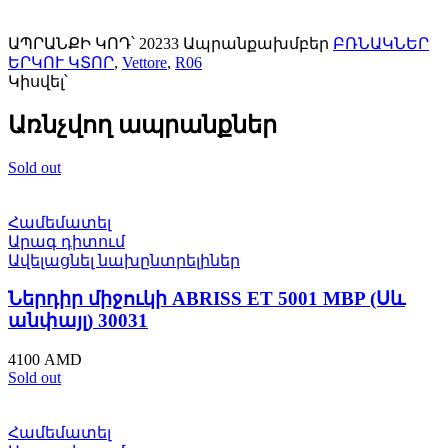
ԱՊՐԱՆՔԻ ԿՈԴ՝
20233
Ապրանքախմբեր
ԲՌՆԱԿՆԵՐ
ԵՐԿՈՒ ԿՏՈՐ
,
Vettore
,
R06
Կիսվել՝
Առնչվող ապրանքներ
Sold out
Համեմատել
Արագ դիտում
Ավելացնել նախընտրելիներ
Ներդիր միջուկի ABRISS ET 5001 MBP (Սև
անփայլ) 30031
4100
AMD
Sold out
Համեմատել