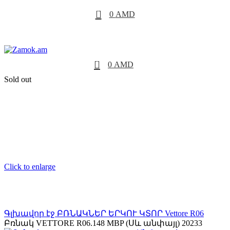
0
0
AMD
0
0
AMD
Sold out
Click to enlarge
Գլխավոր էջ
ԲՌՆԱԿՆԵՐ ԵՐԿՈՒ ԿՏՈՐ
Vettore
R06
Բռնակ VЕTTORE R06.148 MBP (Սև անփայլ) 20233