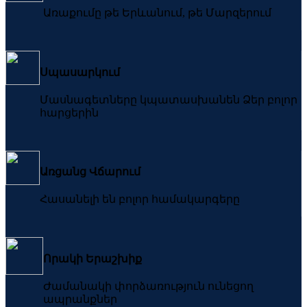
Առաքումը թե Երևանում, թե Մարզերում
Սպասարկում
Մասնագետները կպատասխանեն Ձեր բոլոր
հարցերին
Առցանց Վճարում
Հասանելի են բոլոր համակարգերը
Որակի Երաշխիք
Ժամանակի փորձառություն ունեցող
ապրանքներ