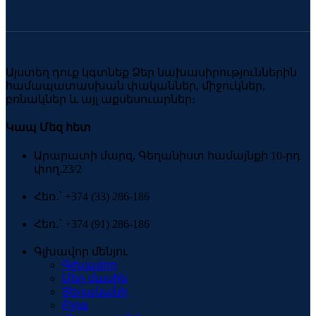
Այստեղ դուք կգտնեք Ձեր նախասիրություններին
համապատասխան փականներ, միջուկներ,
բռնակներ և այլ աքսեսուարներ։
Կապ Մեզ հետ
Արարատի մարզ, Գեղանիստ համայնքի 10-րդ
փող.23/2
Հեռ․՝ +374 (33) 286-186
Հեռ․՝ +374 (91) 286-186
Գլխավոր մենյու
Գլխավոր
Մեր մասին
Տեսականի
Բլոգ