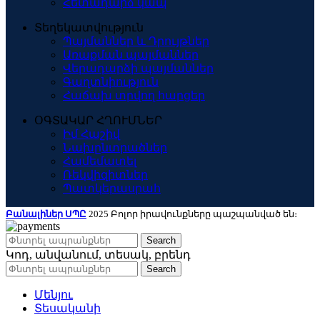
Հետադարձ կապ
Տեղեկատվություն
Պայմաններ և Դրույթներ
Առաքման պայմաններ
Վերադարձի պայմաններ
Գաղտնիություն
Հաճախ տրվող հարցեր
ՕԳՏԱԿԱՐ ՀՂՈՒՄՆԵՐ
Իմ Հաշիվ
Նախընտրածներ
Համեմատել
Ռեկվիզիտներ
Պատկերասրահ
Բանալիներ ՍՊԸ
2025 Բոլոր իրավունքները պաշպանված են։
Search
Կոդ, անվանում, տեսակ, բրենդ
Search
Մենյու
Տեսականի