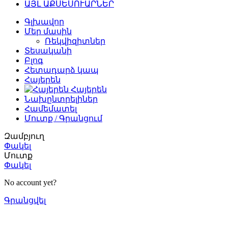
ԱՅԼ ԱՔՍԵՍՈՒԱՐՆԵՐ
Գլխավոր
Մեր մասին
Ռեկվիզիտներ
Տեսականի
Բլոգ
Հետադարձ կապ
Հայերեն
Հայերեն
Նախընտրելիներ
Համեմատել
Մուտք / Գրանցում
Զամբյուղ
Փակել
Մուտք
Փակել
No account yet?
Գրանցվել