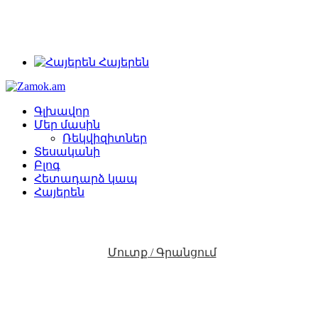
+374 91 28 61 86
+374 33 28 61 86
info@zamok.am
Հայերեն
Գլխավոր
Մեր մասին
Ռեկվիզիտներ
Տեսականի
Բլոգ
Հետադարձ կապ
Հայերեն
Մուտք / Գրանցում