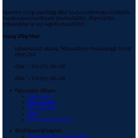
Այստեղ դուք կգտնեք Ձեր նախասիրություններին
համապատասխան փականներ, միջուկներ,
բռնակներ և այլ աքսեսուարներ։
Կապ Մեզ հետ
Արարատի մարզ, Գեղանիստ համայնքի 10-րդ
փող.23/2
Հեռ․՝ +374 (33) 286-186
Հեռ․՝ +374 (91) 286-186
Գլխավոր մենյու
Գլխավոր
Մեր մասին
Տեսականի
Բլոգ
Հետադարձ կապ
Տեղեկատվություն
Պայմաններ և Դրույթներ