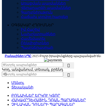
Առաքման պայմաններ
Վերադարձի պայմաններ
Գաղտնիություն
Հաճախ տրվող հարցեր
ՕԳՏԱԿԱՐ ՀՂՈՒՄՆԵՐ
Իմ Հաշիվ
Նախընտրածներ
Համեմատել
Ռեկվիզիտներ
Պատկերասրահ
Բանալիներ ՍՊԸ
2025 Բոլոր իրավունքները պաշպանված են։
Կոդ, անվանում, տեսակ, բրենդ
Մենյու
Տեսականի
ԲՌՆԱԿՆԵՐ ԵՐԿՈՒ ԿՏՈՐ
ՀԱԿԱՀՐԴԵՀԱՅԻՆ ԴՌԱՆ ՊԱՐԱԳԱՆԵՐ
ՉԻՆԱԿԱՆ ԴՌՆԵՐԻ ՊԱՐԱԳԱՆԵՐ