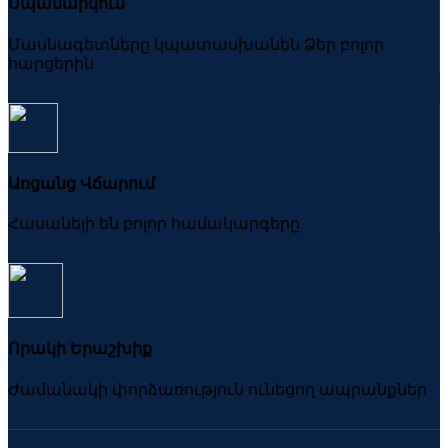
Սպասարկում
Մասնագետները կպատասխանեն Ձեր բոլոր
հարցերին
Առցանց Վճարում
Հասանելի են բոլոր համակարգերը
Որակի Երաշխիք
Ժամանակի փորձառություն ունեցող ապրանքներ