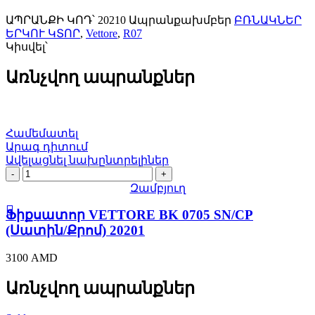
ԱՊՐԱՆՔԻ ԿՈԴ՝
20210
Ապրանքախմբեր
ԲՌՆԱԿՆԵՐ
ԵՐԿՈՒ ԿՏՈՐ
,
Vettore
,
R07
Կիսվել՝
Առնչվող ապրանքներ
Համեմատել
Արագ դիտում
Ավելացնել նախընտրելիներ
Ֆիքսատոր
VETTORE
Զամբյուղ
BK
0705
Ֆիքսատոր VETTORE BK 0705 SN/CP
SN/CP
(Սատին/Քրոմ) 20201
(Սատին/
Քրոմ)
3100
AMD
20201
quantity
Առնչվող ապրանքներ