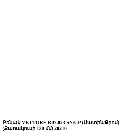
Բռնակ VЕTTORE R07.023 SN/CP (Սատին/Քրոմ)
(Քառակուսի 130 մմ) 20210