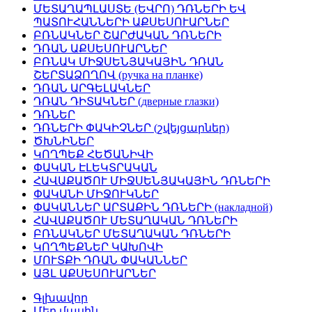
ՄԵՏԱՂԱՊԼԱՍՏԵ (ԵՎՐՈ) ԴՌՆԵՐԻ ԵՎ
ՊԱՏՈՒՀԱՆՆԵՐԻ ԱՔՍԵՍՈՒԱՐՆԵՐ
ԲՌՆԱԿՆԵՐ ՇԱՐԺԱԿԱՆ ԴՌՆԵՐԻ
ԴՌԱՆ ԱՔՍԵՍՈՒԱՐՆԵՐ
ԲՌՆԱԿ ՄԻՋՍԵՆՅԱԿԱՅԻՆ ԴՌԱՆ
ՇԵՐՏԱՁՈՂՈՎ (ручка на планке)
ԴՌԱՆ ԱՐԳԵԼԱԿՆԵՐ
ԴՌԱՆ ԴԻՏԱԿՆԵՐ (дверные глазки)
ԴՌՆԵՐ
ԴՌՆԵՐԻ ՓԱԿԻՉՆԵՐ (շվեյցարներ)
ԾԽՆԻՆԵՐ
ԿՈՂՊԵՔ ՀԵԾԱՆԻՎԻ
ՓԱԿԱՆ ԷԼԵԿՏՐԱԿԱՆ
ՀԱՎԱՔԱԾՈՒ ՄԻՋՍԵՆՅԱԿԱՅԻՆ ԴՌՆԵՐԻ
ՓԱԿԱՆԻ ՄԻՋՈՒԿՆԵՐ
ՓԱԿԱՆՆԵՐ ԱՐՏԱՔԻՆ ԴՌՆԵՐԻ (накладной)
ՀԱՎԱՔԱԾՈՒ ՄԵՏԱՂԱԿԱՆ ԴՌՆԵՐԻ
ԲՌՆԱԿՆԵՐ ՄԵՏԱՂԱԿԱՆ ԴՌՆԵՐԻ
ԿՈՂՊԵՔՆԵՐ ԿԱԽՈՎԻ
ՄՈՒՏՔԻ ԴՌԱՆ ՓԱԿԱՆՆԵՐ
ԱՅԼ ԱՔՍԵՍՈՒԱՐՆԵՐ
Գլխավոր
Մեր մասին