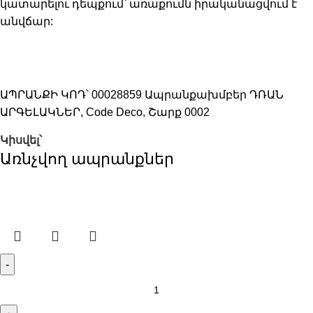
կատարելու դեպքում՝ առաքումն իրականացվում է
անվճար:
ԱՊՐԱՆՔԻ ԿՈԴ՝
00028859
Ապրանքախմբեր
ԴՌԱՆ
ԱՐԳԵԼԱԿՆԵՐ
,
Code Deco
,
Շարք 0002
Կիսվել՝
Առնչվող ապրանքներ