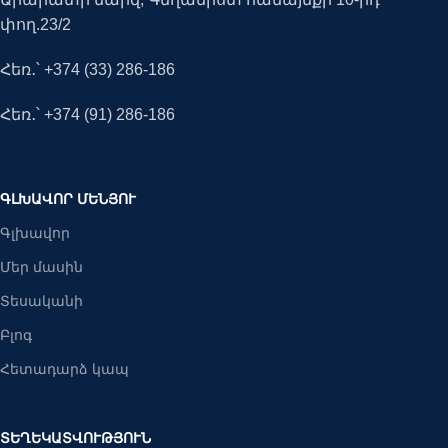
փող.23/2
Հեռ․՝ +374 (33) 286-186
Հեռ․՝ +374 (91) 286-186
ԳԼԽԱՎՈՐ ՄԵՆՅՈՒ
Գլխավոր
Մեր մասին
Տեսականի
Բլոգ
Հետադարձ կապ
ՏԵՂԵԿԱՏՎՈՒԹՅՈՒՆ