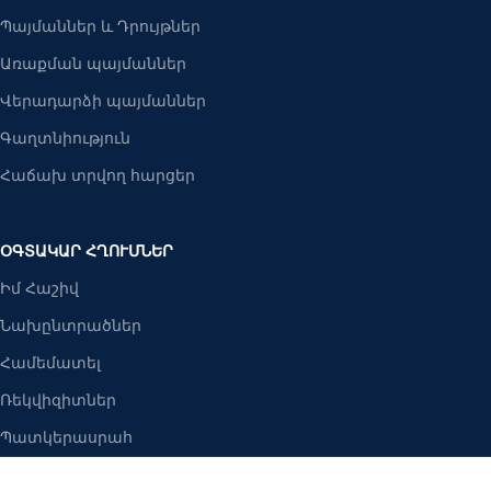
Պայմաններ և Դրույթներ
Առաքման պայմաններ
Վերադարձի պայմաններ
Գաղտնիություն
Հաճախ տրվող հարցեր
ՕԳՏԱԿԱՐ ՀՂՈՒՄՆԵՐ
Իմ Հաշիվ
Նախընտրածներ
Համեմատել
Ռեկվիզիտներ
Պատկերասրահ
Բանալիներ ՍՊԸ
2025 Բոլոր իրավունքները պաշպանված են։