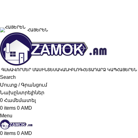
+374 91 28 61 86
+374 33 28 61 86
info@zamok.am
ՀԱՅԵՐԵՆ
ԳԼԽԱՎՈՐ
ՄԵՐ ՄԱՍԻՆ
ՏԵՍԱԿԱՆԻ
ԲԼՈԳ
ՀԵՏԱԴԱՐՁ ԿԱՊ
ՀԱՅԵՐԵՆ
Search
Մուտք / Գրանցում
Նախընտրելիներ
0
Համեմատել
0
items
0
AMD
Menu
0
items
0
AMD