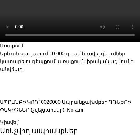
Առաքում
Երևան քաղաքում 10.000 դրամ և ավել գնումներ
կատարելու դեպքում՝ առաքումն իրականացվում է
անվճար:
ԱՊՐԱՆՔԻ ԿՈԴ՝
0020000
Ապրանքախմբեր
ԴՌՆԵՐԻ
ՓԱԿԻՉՆԵՐ (շվեյցարներ)
,
Nora.m
Կիսվել՝
Առնչվող ապրանքներ