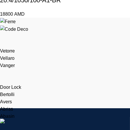
20.4/1050/100-A1-BR
18800
AMD
Vetorre
Vellaro
Vanger
Door Lock
Bertolli
Avers
Abriss
Abasin