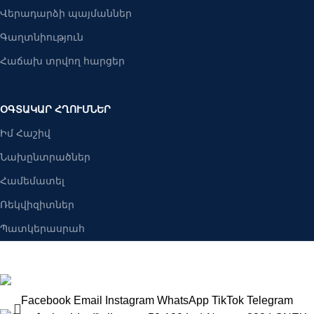
Վերադարձի պայմաններ
Գաղտնիություն
Հաճախ տրվող հարցեր
ՕԳՏԱԿԱՐ ՀՂՈՒՄՆԵՐ
Իմ Հաշիվ
Նախընտրածներ
Համեմատել
Ռեկվիզիտներ
Պատկերասրահ
Բանալիներ ՍՊԸ
2025 Բոլոր իրավունքները պաշպանված են։
Facebook
Email
Instagram
WhatsApp
TikTok
Telegram