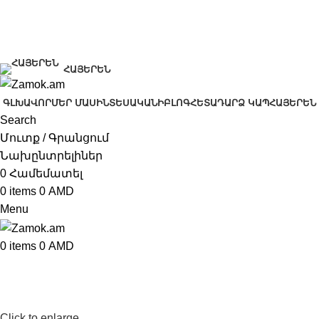
+374 91 28 61 86
+374 33 28 61 86
info@zamok.am
ՀԱՅԵՐԵՆ
ԳԼԽԱՎՈՐ
ՄԵՐ ՄԱՍԻՆ
ՏԵՍԱԿԱՆԻ
ԲԼՈԳ
ՀԵՏԱԴԱՐՁ ԿԱՊ
ՀԱՅԵՐԵՆ
Search
Մուտք / Գրանցում
Նախընտրելիներ
0
Համեմատել
0
items
0
AMD
Menu
0
items
0
AMD
Click to enlarge