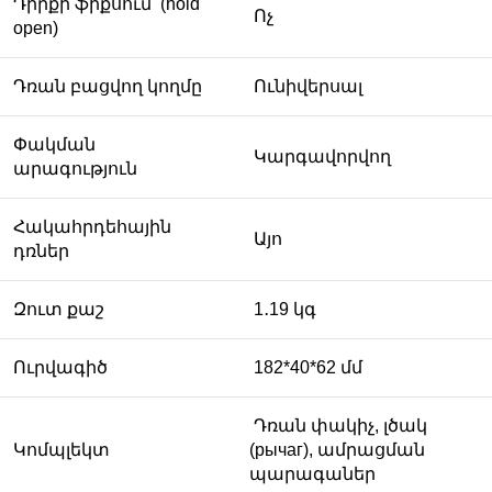
Դիրքի ֆիքսում (hold
Ոչ
open)
Դռան բացվող կողմը
Ունիվերսալ
Փակման
Կարգավորվող
արագություն
Հակահրդեհային
Այո
դռներ
Զուտ քաշ
1․19 կգ
Ուրվագիծ
182*40*62 մմ
Դռան փակիչ, լծակ
Կոմպլեկտ
(рычаг), ամրացման
պարագաներ