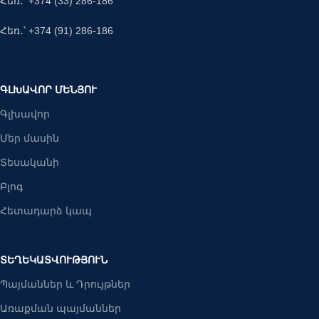
Հեռ․՝ +374 (33) 286-186
Հեռ․՝ +374 (91) 286-186
ԳԼԽԱՎՈՐ ՄԵՆՅՈՒ
Գլխավոր
Մեր մասին
Տեսականի
Բլոգ
Հետադարձ կապ
ՏԵՂԵԿԱՏՎՈՒԹՅՈՒՆ
Պայմաններ և Դրույթներ
Առաքման պայմաններ