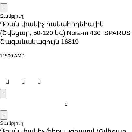
Զամբյուղ
Դռան փակիչ հակահրդեհային
(Շվեցար, 50-120 կգ) Nora-m 430 ISPARUS
Շագանակագույն 16819
11500
AMD
Զամբյուղ
Դռան փակիչ ֆիքսացիայով (Շվեցար,