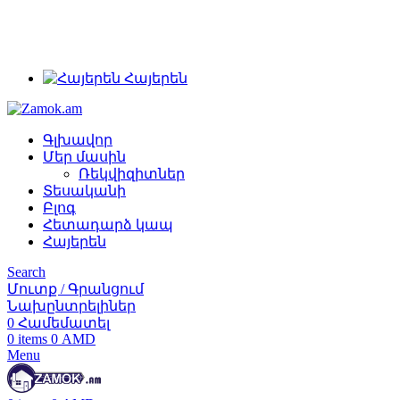
+374 91 28 61 86
+374 33 28 61 86
info@zamok.am
Հայերեն
Գլխավոր
Մեր մասին
Ռեկվիզիտներ
Տեսականի
Բլոգ
Հետադարձ կապ
Հայերեն
Search
Մուտք / Գրանցում
Նախընտրելիներ
0
Համեմատել
0
items
0
AMD
Menu