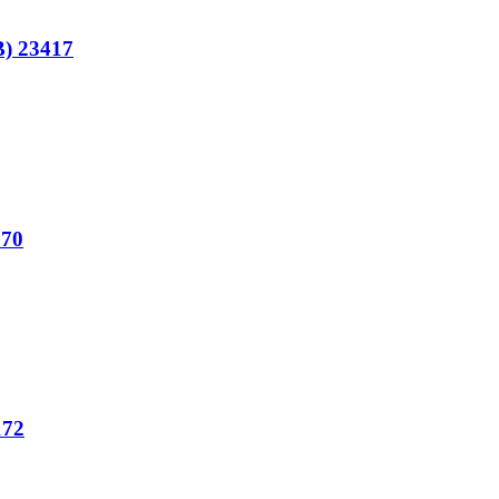
 23417
170
172