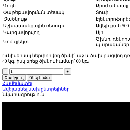
Գույն
Քրոմ անփայլ
Փաթեթավորման տեսակ
Տուփ
Ծածկույթ
Էլեկտրոֆորե
Աշխատանքային ռեսուրս
Ավելի քան 500
Կարգավորվող
Այո
Ծխնի, դեկոր
Կոմպլեկտ
պարագաներ
Ունիվերսալ ներփորվող ծխնի՝ աջ և ձախ բացվող դռ
40 կգ, իսկ երեք ծխնու համար՝ 60 կգ։
Ծխնի
թաքնված
Զամբյուղ
Գնել հիմա
Apecs
Համեմատել
115*23-
Ավելացնել նախընտրելիներ
3D-
Նկարագրություն
Z-
CRM
(R11,5)
Քրոմ
անփայլ
32702
quantity