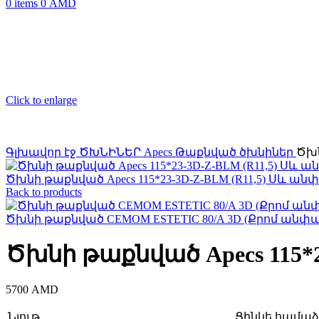
0
items
0
AMD
Click to enlarge
Գլխավոր էջ
ԾԽՆԻՆԵՐ
Apecs
Թաքնված ծխնիներ
Ծխն
Ծխնի թաքնված Apecs 115*23-3D-Z-BLM (R11,5) Սև անփ
Back to products
Ծխնի թաքնված CEMOM ESTETIC 80/A 3D (Քրոմ անփայլ
Ծխնի թաքնված Apecs 115*2
5700
AMD
Նյութ
Ցինկե համաձո