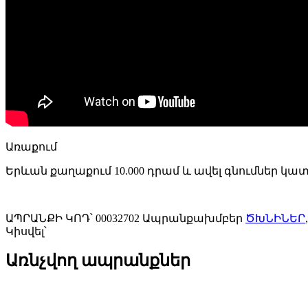
Առաքում
Երևան քաղաքում 10.000 դրամ և ավել գնումներ կա
ԱՊՐԱՆՔԻ ԿՈԴ՝
00032702
Ապրանքախմբեր
ԾԽՆԻՆԵՐ
,
Կիսվել՝
Առնչվող ապրանքներ