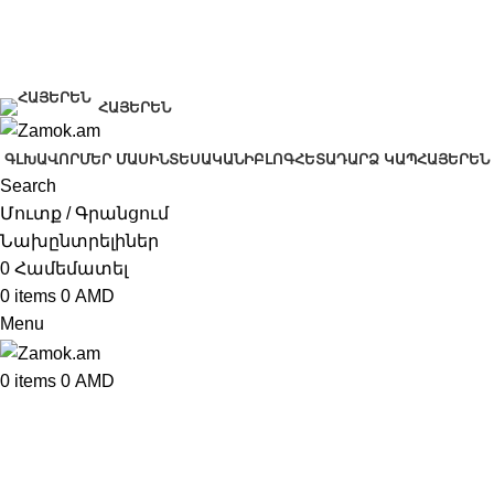
+374 91 28 61 86
+374 33 28 61 86
info@zamok.am
ՀԱՅԵՐԵՆ
ԳԼԽԱՎՈՐ
ՄԵՐ ՄԱՍԻՆ
ՏԵՍԱԿԱՆԻ
ԲԼՈԳ
ՀԵՏԱԴԱՐՁ ԿԱՊ
ՀԱՅԵՐԵՆ
Search
Մուտք / Գրանցում
Նախընտրելիներ
0
Համեմատել
0
items
0
AMD
Menu
0
items
0
AMD