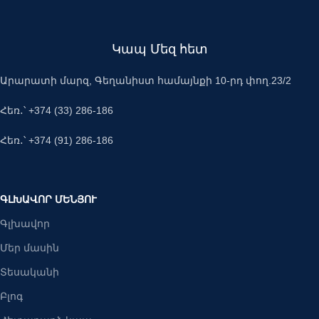
Կապ Մեզ հետ
Արարատի մարզ, Գեղանիստ համայնքի 10-րդ փող.23/2
Հեռ․՝ +374 (33) 286-186
Հեռ․՝ +374 (91) 286-186
ԳԼԽԱՎՈՐ ՄԵՆՅՈՒ
Գլխավոր
Մեր մասին
Տեսականի
Բլոգ