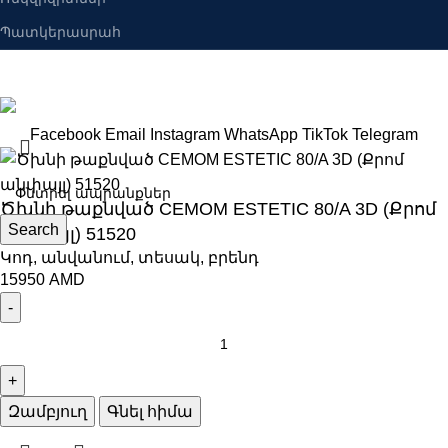
Պատկերասրահ
Բանալիներ ՍՊԸ
2025 Բոլոր իրավունքները պաշպանված են։
Facebook
Email
Instagram
WhatsApp
TikTok
Telegram
Ծխնի թաքնված CEMOM ESTETIC 80/A 3D (Քրոմ
Search
անփայլ) 51520
Կոդ, անվանում, տեսակ, բրենդ
15950
AMD
Զամբյուղ
Գնել հիմա