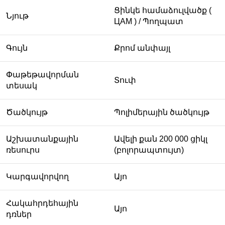
Ցինկե համաձուլվածք (
Նյութ
ЦАМ ) / Պողպատ
Գույն
Քրոմ անփայլ
Փաթեթավորման
Տուփ
տեսակ
Ծածկույթ
Պոլիմերային ծածկույթ
Աշխատանքային
Ավելի քան 200 000 ցիկլ
ռեսուրս
(բոլորապտույտ)
Կարգավորվող
Այո
Հակահրդեհային
Այո
դռներ