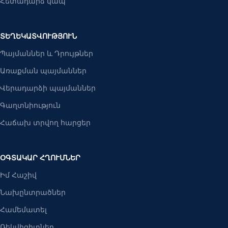
Հետադարձ կապ
ՏԵՂԵԿԱՏՎՈՒԹՅՈՒՆ
Պայմաններ և Դրույթներ
Առաքման պայմաններ
Վերադարձի պայմաններ
Գաղտնիություն
Հաճախ տրվող հարցեր
ՕԳՏԱԿԱՐ ՀՂՈՒՄՆԵՐ
Իմ Հաշիվ
Նախընտրածներ
Համեմատել
Ռեկվիզիտներ