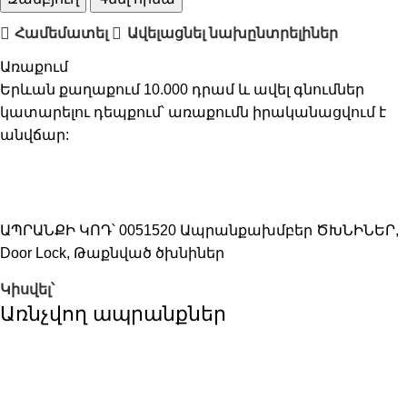
Համեմատել
Ավելացնել նախընտրելիներ
Առաքում
Երևան քաղաքում 10.000 դրամ և ավել գնումներ
կատարելու դեպքում՝ առաքումն իրականացվում է
անվճար:
ԱՊՐԱՆՔԻ ԿՈԴ՝
0051520
Ապրանքախմբեր
ԾԽՆԻՆԵՐ
,
Door Lock
,
Թաքնված ծխնիներ
Կիսվել՝
Առնչվող ապրանքներ