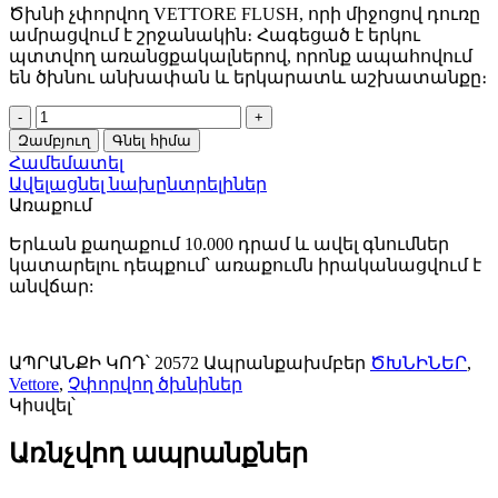
Ծխնի չփորվող VETTORE FLUSH, որի միջոցով դուռը
ամրացվում է շրջանակին։ Հագեցած է երկու
պտտվող առանցքակալներով, որոնք ապահովում
են ծխնու անխափան և երկարատև աշխատանքը։
Ծխնի
չփորվող
Զամբյուղ
Գնել հիմա
VETTORE
Համեմատել
FLUSH
Ավելացնել նախընտրելիներ
100×75×2.5mm
Առաքում
SSG
(Սատինե
Երևան քաղաքում 10.000 դրամ և ավել գնումներ
ոսկի)
կատարելու դեպքում՝ առաքումն իրականացվում է
20572
անվճար:
quantity
ԱՊՐԱՆՔԻ ԿՈԴ՝
20572
Ապրանքախմբեր
ԾԽՆԻՆԵՐ
,
Vettore
,
Չփորվող ծխնիներ
Կիսվել՝
Առնչվող ապրանքներ