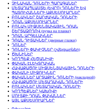
ՉԻՆԱԿԱՆ ԴՌՆԵՐԻ ՊԱՐԱԳԱՆԵՐ
ՄԵՏԱՂԱՊԼԱՍՏԵ (ԵՎՐՈ) ԴՌՆԵՐԻ ԵՎ
ՊԱՏՈՒՀԱՆՆԵՐԻ ԱՔՍԵՍՈՒԱՐՆԵՐ
ԲՌՆԱԿՆԵՐ ՇԱՐԺԱԿԱՆ ԴՌՆԵՐԻ
ԴՌԱՆ ԱՔՍԵՍՈՒԱՐՆԵՐ
ԲՌՆԱԿ ՄԻՋՍԵՆՅԱԿԱՅԻՆ ԴՌԱՆ
ՇԵՐՏԱՁՈՂՈՎ (ручка на планке)
ԴՌԱՆ ԱՐԳԵԼԱԿՆԵՐ
ԴՌԱՆ ԴԻՏԱԿՆԵՐ (дверные глазки)
ԴՌՆԵՐ
ԴՌՆԵՐԻ ՓԱԿԻՉՆԵՐ (շվեյցարներ)
ԾԽՆԻՆԵՐ
ԿՈՂՊԵՔ ՀԵԾԱՆԻՎԻ
ՓԱԿԱՆ ԷԼԵԿՏՐԱԿԱՆ
ՀԱՎԱՔԱԾՈՒ ՄԻՋՍԵՆՅԱԿԱՅԻՆ ԴՌՆԵՐԻ
ՓԱԿԱՆԻ ՄԻՋՈՒԿՆԵՐ
ՓԱԿԱՆՆԵՐ ԱՐՏԱՔԻՆ ԴՌՆԵՐԻ (накладной)
ՀԱՎԱՔԱԾՈՒ ՄԵՏԱՂԱԿԱՆ ԴՌՆԵՐԻ
ԲՌՆԱԿՆԵՐ ՄԵՏԱՂԱԿԱՆ ԴՌՆԵՐԻ
ԿՈՂՊԵՔՆԵՐ ԿԱԽՈՎԻ
ՄՈՒՏՔԻ ԴՌԱՆ ՓԱԿԱՆՆԵՐ
ԱՅԼ ԱՔՍԵՍՈՒԱՐՆԵՐ
Գլխավոր