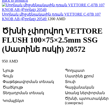
Back to products
Սողնակ միջսենյակային դռան VETTORE C-07B 107
KNOB AB (Բրոնզ) 20549
1200
AMD
Ծխնի չփորվող VETTORE
FLUSH 100×75×2.5mm SSG
(Սատինե ոսկի) 20572
950
AMD
Նյութ
Պողպատ
Գույն
Սատինե քրոմ
Փաթեթավորման տեսակ
Տուփ
Ծածկույթ
Գալվանական
Տեղադրման տեսակ
Առանց ներփորման
Ծխնի, պտուտակներ
Կոմպլեկտ
(саморезы)