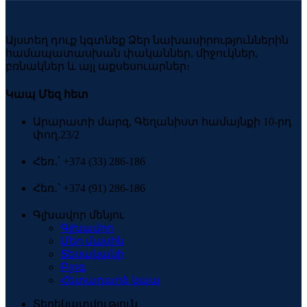
Այստեղ դուք կգտնեք Ձեր նախասիրություններին
համապատասխան փականներ, միջուկներ,
բռնակներ և այլ աքսեսուարներ։
Կապ Մեզ հետ
Արարատի մարզ, Գեղանիստ համայնքի 10-րդ
փող.23/2
Հեռ․՝ +374 (33) 286-186
Հեռ․՝ +374 (91) 286-186
Գլխավոր մենյու
Գլխավոր
Մեր մասին
Տեսականի
Բլոգ
Հետադարձ կապ
Տեղեկատվություն