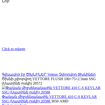
Նոր
Click to enlarge
Գլխավոր էջ
ԾԽՆԻՆԵՐ
Vettore
Չփորվող ծխնիներ
Ծխնի չփորվող VETTORE FLUSH 100×75×2.5mm SSG
(Սատինե ոսկի) 20572
Փական միջսենյակային VЕTTORE 410 C-S KEVLAR
SSG (Սատինե ոսկի) 20588
3650
AMD