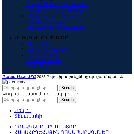
Պայմաններ և Դրույթներ
Առաքման պայմաններ
Վերադարձի պայմաններ
Գաղտնիություն
Հաճախ տրվող հարցեր
ՕԳՏԱԿԱՐ ՀՂՈՒՄՆԵՐ
Իմ Հաշիվ
Նախընտրածներ
Համեմատել
Ռեկվիզիտներ
Պատկերասրահ
Բանալիներ ՍՊԸ
2025 Բոլոր իրավունքները պաշպանված են։
Search
Կոդ, անվանում, տեսակ, բրենդ
Search
Մենյու
Տեսականի
ԲՌՆԱԿՆԵՐ ԵՐԿՈՒ ԿՏՈՐ
ՀԱԿԱՀՐԴԵՀԱՅԻՆ ԴՌԱՆ ՊԱՐԱԳԱՆԵՐ