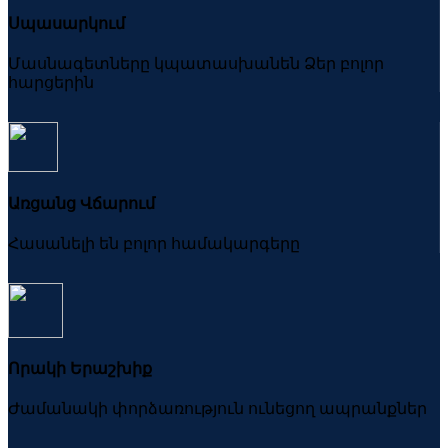
Սպասարկում
Մասնագետները կպատասխանեն Ձեր բոլոր
հարցերին
Առցանց Վճարում
Հասանելի են բոլոր համակարգերը
Որակի Երաշխիք
Ժամանակի փորձառություն ունեցող ապրանքներ