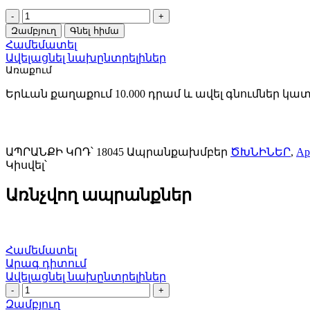
Ծխնի
Apecs
Զամբյուղ
Գնել հիմա
100*75*2,5-
Համեմատել
B2-
Ավելացնել նախընտրելիներ
Steel-
Առաքում
NIS
quantity
Երևան քաղաքում 10.000 դրամ և ավել գնումներ կա
ԱՊՐԱՆՔԻ ԿՈԴ՝
18045
Ապրանքախմբեր
ԾԽՆԻՆԵՐ
,
Ap
Կիսվել՝
Առնչվող ապրանքներ
Համեմատել
Արագ դիտում
Ավելացնել նախընտրելիներ
Ծխնի
Apecs
Զամբյուղ