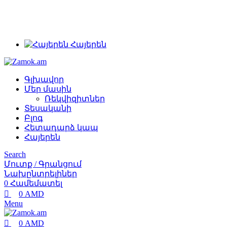
0
0
+374 91 28 61 86
+374 33 28 61 86
info@zamok.am
Հայերեն
Գլխավոր
Մեր մասին
Ռեկվիզիտներ
Տեսականի
Բլոգ
Հետադարձ կապ
Հայերեն
Search
Մուտք / Գրանցում
Նախընտրելիներ
0
Համեմատել
0
AMD
Menu
0
AMD