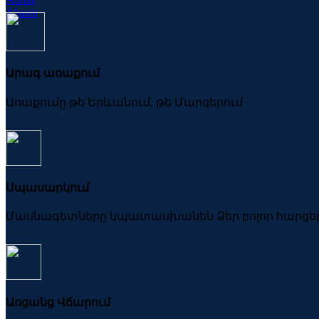
Abasin
Արագ առաքում
Առաքումը թե Երևանում, թե Մարզերում
Սպասարկում
Մասնագետները կպատասխանեն Ձեր բոլոր հարցե
Առցանց Վճարում