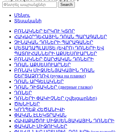
Search
Մենյու
Տեսականի
ԲՌՆԱԿՆԵՐ ԵՐԿՈՒ ԿՏՈՐ
ՀԱԿԱՀՐԴԵՀԱՅԻՆ ԴՌԱՆ ՊԱՐԱԳԱՆԵՐ
ՉԻՆԱԿԱՆ ԴՌՆԵՐԻ ՊԱՐԱԳԱՆԵՐ
ՄԵՏԱՂԱՊԼԱՍՏԵ (ԵՎՐՈ) ԴՌՆԵՐԻ ԵՎ
ՊԱՏՈՒՀԱՆՆԵՐԻ ԱՔՍԵՍՈՒԱՐՆԵՐ
ԲՌՆԱԿՆԵՐ ՇԱՐԺԱԿԱՆ ԴՌՆԵՐԻ
ԴՌԱՆ ԱՔՍԵՍՈՒԱՐՆԵՐ
ԲՌՆԱԿ ՄԻՋՍԵՆՅԱԿԱՅԻՆ ԴՌԱՆ
ՇԵՐՏԱՁՈՂՈՎ (ручка на планке)
ԴՌԱՆ ԱՐԳԵԼԱԿՆԵՐ
ԴՌԱՆ ԴԻՏԱԿՆԵՐ (дверные глазки)
ԴՌՆԵՐ
ԴՌՆԵՐԻ ՓԱԿԻՉՆԵՐ (շվեյցարներ)
ԾԽՆԻՆԵՐ
ԿՈՂՊԵՔ ՀԵԾԱՆԻՎԻ
ՓԱԿԱՆ ԷԼԵԿՏՐԱԿԱՆ
ՀԱՎԱՔԱԾՈՒ ՄԻՋՍԵՆՅԱԿԱՅԻՆ ԴՌՆԵՐԻ
ՓԱԿԱՆԻ ՄԻՋՈՒԿՆԵՐ
ՓԱԿԱՆՆԵՐ ԱՐՏԱՔԻՆ ԴՌՆԵՐԻ (накладной)