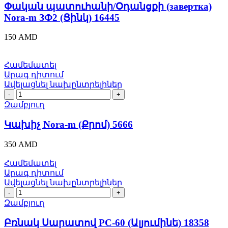
(завертка)
Փական պատուհանի/Օդանցքի (завертка)
Nora-
Nora-m ЗФ2 (Ցինկ) 16445
m
ЗФ2
150
AMD
(Ցինկ)
16445
quantity
Համեմատել
Արագ դիտում
Ավելացնել նախընտրելիներ
Կախիչ
Nora-
Զամբյուղ
m
(Քրոմ)
Կախիչ Nora-m (Քրոմ) 5666
5666
quantity
350
AMD
Համեմատել
Արագ դիտում
Ավելացնել նախընտրելիներ
Բռնակ
Սարատով
Զամբյուղ
PC-
60
Բռնակ Սարատով PC-60 (Ալյումինե) 18358