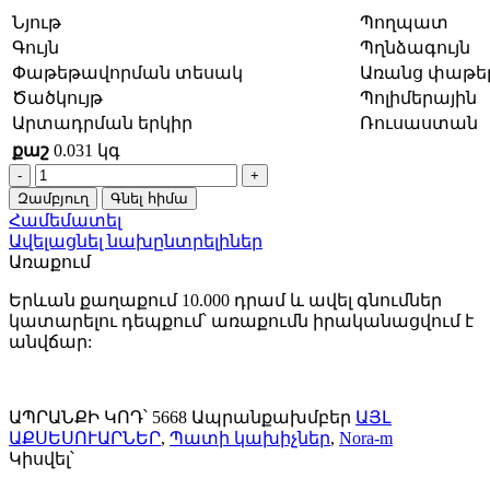
Նյութ
Պողպատ
Գույն
Պղնձագույն
Փաթեթավորման տեսակ
Առանց փաթե
Ծածկույթ
Պոլիմերային
Արտադրման երկիր
Ռուսաստան
քաշ
0.031 կգ
Կախիչ
Nora-
Զամբյուղ
Գնել հիմա
m
Համեմատել
(Պղնձագույն)
Ավելացնել նախընտրելիներ
5668
Առաքում
quantity
Երևան քաղաքում 10.000 դրամ և ավել գնումներ
կատարելու դեպքում՝ առաքումն իրականացվում է
անվճար:
ԱՊՐԱՆՔԻ ԿՈԴ՝
5668
Ապրանքախմբեր
ԱՅԼ
ԱՔՍԵՍՈՒԱՐՆԵՐ
,
Պատի կախիչներ
,
Nora-m
Կիսվել՝