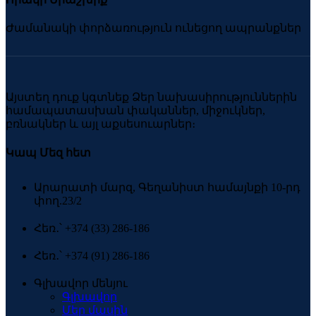
Ժամանակի փորձառություն ունեցող ապրանքներ
Այստեղ դուք կգտնեք Ձեր նախասիրություններին
համապատասխան փականներ, միջուկներ,
բռնակներ և այլ աքսեսուարներ։
Կապ Մեզ հետ
Արարատի մարզ, Գեղանիստ համայնքի 10-րդ
փող.23/2
Հեռ․՝ +374 (33) 286-186
Հեռ․՝ +374 (91) 286-186
Գլխավոր մենյու
Գլխավոր
Մեր մասին