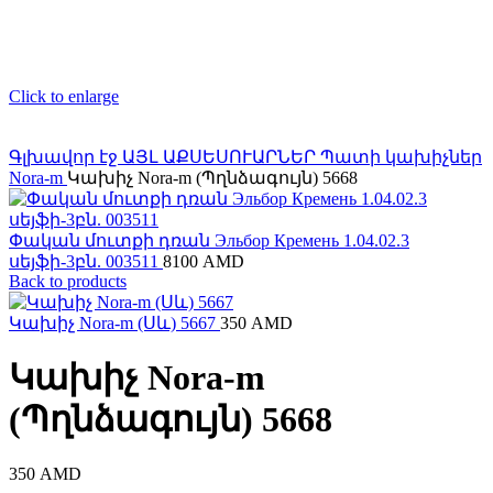
Click to enlarge
Գլխավոր էջ
ԱՅԼ ԱՔՍԵՍՈՒԱՐՆԵՐ
Պատի կախիչներ
Nora-m
Կախիչ Nora-m (Պղնձագույն) 5668
Փական մուտքի դռան Эльбор Кремень 1.04.02.3
սեյֆի-3բն. 003511
8100
AMD
Back to products
Կախիչ Nora-m (Սև) 5667
350
AMD
Կախիչ Nora-m
(Պղնձագույն) 5668
350
AMD