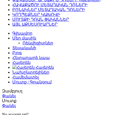
ՀԱՎԱՔԱԾՈՒ ՄԵՏԱՂԱԿԱՆ ԴՌՆԵՐԻ
ԲՌՆԱԿՆԵՐ ՄԵՏԱՂԱԿԱՆ ԴՌՆԵՐԻ
ԿՈՂՊԵՔՆԵՐ ԿԱԽՈՎԻ
ՄՈՒՏՔԻ ԴՌԱՆ ՓԱԿԱՆՆԵՐ
ԱՅԼ ԱՔՍԵՍՈՒԱՐՆԵՐ
Գլխավոր
Մեր մասին
Ռեկվիզիտներ
Տեսականի
Բլոգ
Հետադարձ կապ
Հայերեն
Հայերեն
Նախընտրելիներ
Համեմատել
Մուտք / Գրանցում
Զամբյուղ
Փակել
Մուտք
Փակել
No account yet?