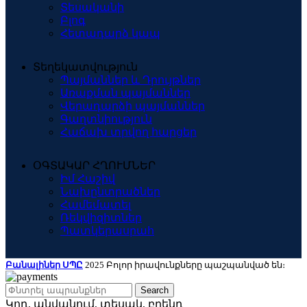
Տեսականի
Բլոգ
Հետադարձ կապ
Տեղեկատվություն
Պայմաններ և Դրույթներ
Առաքման պայմաններ
Վերադարձի պայմաններ
Գաղտնիություն
Հաճախ տրվող հարցեր
ՕԳՏԱԿԱՐ ՀՂՈՒՄՆԵՐ
Իմ Հաշիվ
Նախընտրածներ
Համեմատել
Ռեկվիզիտներ
Պատկերասրահ
Բանալիներ ՍՊԸ
2025 Բոլոր իրավունքները պաշպանված են։
Search
Կոդ, անվանում, տեսակ, բրենդ