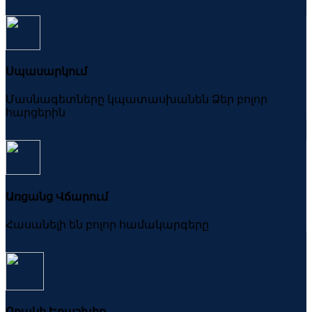
Սպասարկում
Մասնագետները կպատասխանեն Ձեր բոլոր
հարցերին
Առցանց Վճարում
Հասանելի են բոլոր համակարգերը
Որակի Երաշխիք