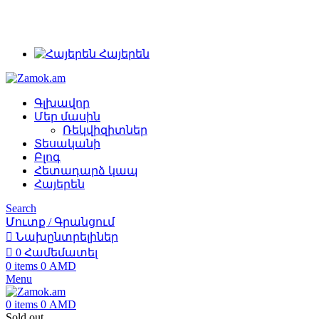
Կողպեք
Կողպեք
Կողպեք
Կողպեք
Կողպեք
Կողպեք
Կողպեք
Կողպեք
+374 91 28 61 86
կախովի
կախովի
կախովի
կախովի
կախովի
կախովի
կախովի
կախովի
+374 33 28 61 86
info@zamok.am
Nora-
nora-
nora-
nora-
nora-
Vettore
Vettore
VЕTTORE
m
m
m
m
m
TL-
TL-
BW364-
Հայերեն
ЗНВ-700-
ЗН-406-
ЗН-405-
BZ
BZ
ЗН-212дд-40մմ
ЗН-212дд-50մմ
32մմ
50
4-
4-
12974
80մմ
70մմ
12975
quantity
030
060
quantity
58մմ
13798
13796
quantity
quantity
quantity
16723
quantity
quantity
Գլխավոր
quantity
Մեր մասին
Ռեկվիզիտներ
Տեսականի
Բլոգ
Հետադարձ կապ
Հայերեն
Search
Մուտք / Գրանցում
Նախընտրելիներ
0
Համեմատել
0
items
0
AMD
Menu
0
items
0
AMD
Sold out