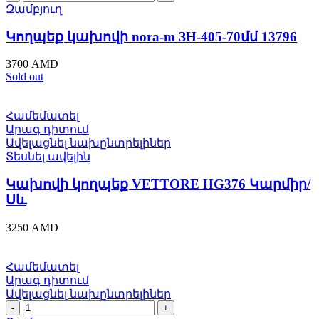
կախովի
Զամբյուղ
nora-
m
Կողպեք կախովի nora-m ЗН-405-70մմ 13796
ЗН-405-
70մմ
3700
AMD
13796
Sold out
quantity
Համեմատել
Արագ դիտում
Ավելացնել նախընտրելիներ
Տեսնել ավելին
Կախովի կողպեք VЕTTORE HG376 Կարմիր/
Սև
3250
AMD
Համեմատել
Արագ դիտում
Ավելացնել նախընտրելիներ
Կողպեք