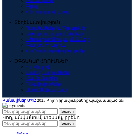
Տեսականի
Բլոգ
Հետադարձ կապ
Տեղեկատվություն
Պայմաններ և Դրույթներ
Առաքման պայմաններ
Վերադարձի պայմաններ
Գաղտնիություն
Հաճախ տրվող հարցեր
ՕԳՏԱԿԱՐ ՀՂՈՒՄՆԵՐ
Իմ Հաշիվ
Նախընտրածներ
Համեմատել
Ռեկվիզիտներ
Պատկերասրահ
Բանալիներ ՍՊԸ
2025 Բոլոր իրավունքները պաշպանված են։
Search
Կոդ, անվանում, տեսակ, բրենդ
Search