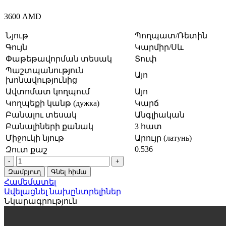
3600
AMD
Նյութ
Պողպատ/Ռետին
Գույն
Կարմիր/Սև
Փաթեթավորման տեսակ
Տուփ
Պաշտպանություն
Այո
խոնավությունից
Ավտոմատ կողպում
Այո
Կողպեքի կանթ (дужка)
Կարճ
Բանալու տեսակ
Անգլիական
Բանալիների քանակ
3 հատ
Միջուկի նյութ
Արույր (латунь)
0.536
Զուտ քաշ
Կողպեք
կախովի
Զամբյուղ
Գնել հիմա
nora-
Համեմատել
m
Ավելացնել նախընտրելիներ
ЗНВ-700-
Նկարագրություն
63
72մմ
16724