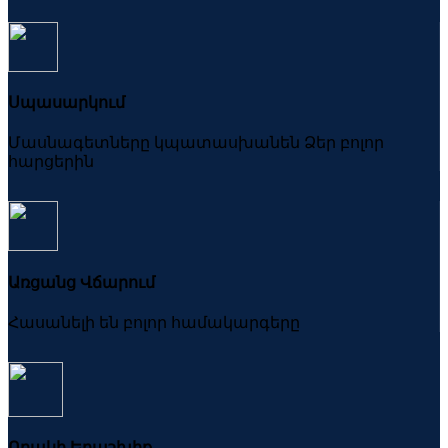
Սպասարկում
Մասնագետները կպատասխանեն Ձեր բոլոր
հարցերին
Առցանց Վճարում
Հասանելի են բոլոր համակարգերը
Որակի Երաշխիք