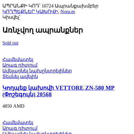
ԱՊՐԱՆՔԻ ԿՈԴ՝
16724
Ապրանքախմբեր
ԿՈՂՊԵՔՆԵՐ ԿԱԽՈՎԻ
,
Nora.m
Կիսվել՝
Առնչվող ապրանքներ
Sold out
Համեմատել
Արագ դիտում
Ավելացնել նախընտրելիներ
Տեսնել ավելին
Կողպեք կախովի VETTORE ZN-580 MP
(Փոշեգույն) 20568
4850
AMD
Համեմատել
Արագ դիտում
Ավելացնել նախընտրելիներ