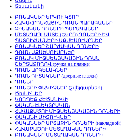
Մենյու
Տեսականի
ԲՌՆԱԿՆԵՐ ԵՐԿՈՒ ԿՏՈՐ
ՀԱԿԱՀՐԴԵՀԱՅԻՆ ԴՌԱՆ ՊԱՐԱԳԱՆԵՐ
ՉԻՆԱԿԱՆ ԴՌՆԵՐԻ ՊԱՐԱԳԱՆԵՐ
ՄԵՏԱՂԱՊԼԱՍՏԵ (ԵՎՐՈ) ԴՌՆԵՐԻ ԵՎ
ՊԱՏՈՒՀԱՆՆԵՐԻ ԱՔՍԵՍՈՒԱՐՆԵՐ
ԲՌՆԱԿՆԵՐ ՇԱՐԺԱԿԱՆ ԴՌՆԵՐԻ
ԴՌԱՆ ԱՔՍԵՍՈՒԱՐՆԵՐ
ԲՌՆԱԿ ՄԻՋՍԵՆՅԱԿԱՅԻՆ ԴՌԱՆ
ՇԵՐՏԱՁՈՂՈՎ (ручка на планке)
ԴՌԱՆ ԱՐԳԵԼԱԿՆԵՐ
ԴՌԱՆ ԴԻՏԱԿՆԵՐ (дверные глазки)
ԴՌՆԵՐ
ԴՌՆԵՐԻ ՓԱԿԻՉՆԵՐ (շվեյցարներ)
ԾԽՆԻՆԵՐ
ԿՈՂՊԵՔ ՀԵԾԱՆԻՎԻ
ՓԱԿԱՆ ԷԼԵԿՏՐԱԿԱՆ
ՀԱՎԱՔԱԾՈՒ ՄԻՋՍԵՆՅԱԿԱՅԻՆ ԴՌՆԵՐԻ
ՓԱԿԱՆԻ ՄԻՋՈՒԿՆԵՐ
ՓԱԿԱՆՆԵՐ ԱՐՏԱՔԻՆ ԴՌՆԵՐԻ (накладной)
ՀԱՎԱՔԱԾՈՒ ՄԵՏԱՂԱԿԱՆ ԴՌՆԵՐԻ
ԲՌՆԱԿՆԵՐ ՄԵՏԱՂԱԿԱՆ ԴՌՆԵՐԻ