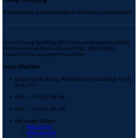
Ժամանակի փորձառություն ունեցող ապրանքներ
Այստեղ դուք կգտնեք Ձեր նախասիրություններին
համապատասխան փականներ, միջուկներ,
բռնակներ և այլ աքսեսուարներ։
Կապ Մեզ հետ
Արարատի մարզ, Գեղանիստ համայնքի 10-րդ
փող.23/2
Հեռ․՝ +374 (33) 286-186
Հեռ․՝ +374 (91) 286-186
Գլխավոր մենյու
Գլխավոր
Մեր մասին