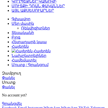
ԿՈՂՊԵՔՆԵՐ ԿԱԽՈՎԻ
ՄՈՒՏՔԻ ԴՌԱՆ ՓԱԿԱՆՆԵՐ
ԱՅԼ ԱՔՍԵՍՈՒԱՐՆԵՐ
Գլխավոր
Մեր մասին
Ռեկվիզիտներ
Տեսականի
Բլոգ
Հետադարձ կապ
Հայերեն
Հայերեն
Նախընտրելիներ
Համեմատել
Մուտք / Գրանցում
Զամբյուղ
Փակել
Մուտք
Փակել
No account yet?
Գրանցվել
Facebook
Email
Instagram
WhatsApp
WhatsApp
TikTok
Telegram