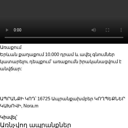
Առաքում
Երևան քաղաքում 10.000 դրամ և ավել գնումներ
կատարելու դեպքում՝ առաքումն իրականացվում է
անվճար:
ԱՊՐԱՆՔԻ ԿՈԴ՝
16725
Ապրանքախմբեր
ԿՈՂՊԵՔՆԵՐ
ԿԱԽՈՎԻ
,
Nora.m
Կիսվել՝
Առնչվող ապրանքներ