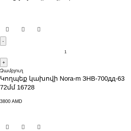
Զամբյուղ
Կողպեք կախովի Nora-m ЗНВ-700дд-63
72մմ 16728
3800
AMD