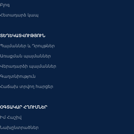
Բլոգ
Հետադարձ կապ
ՏԵՂԵԿԱՏՎՈՒԹՅՈՒՆ
Պայմաններ և Դրույթներ
Առաքման պայմաններ
Վերադարձի պայմաններ
Գաղտնիություն
Հաճախ տրվող հարցեր
ՕԳՏԱԿԱՐ ՀՂՈՒՄՆԵՐ
Իմ Հաշիվ
Նախընտրածներ