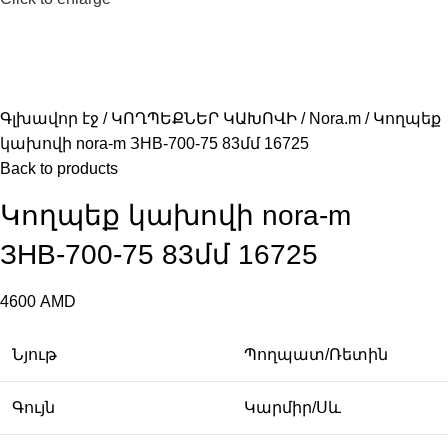
Գլխավոր էջ
ԿՈՂՊԵՔՆԵՐ ԿԱԽՈՎԻ
Nora.m
Կողպեք
կախովի nora-m ЗНВ-700-75 83մմ 16725
Back to products
Կողպեք կախովի nora-m
ЗНВ-700-75 83մմ 16725
4600
AMD
Նյութ
Պողպատ/Ռետին
Գույն
Կարմիր/Սև