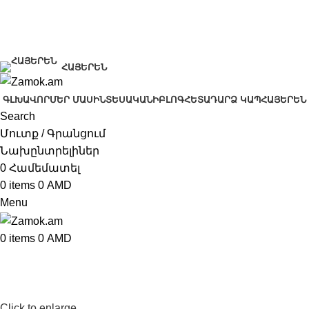
+374 91 28 61 86
+374 33 28 61 86
info@zamok.am
ՀԱՅԵՐԵՆ
ԳԼԽԱՎՈՐ
ՄԵՐ ՄԱՍԻՆ
ՏԵՍԱԿԱՆԻ
ԲԼՈԳ
ՀԵՏԱԴԱՐՁ ԿԱՊ
ՀԱՅԵՐԵՆ
Search
Մուտք / Գրանցում
Նախընտրելիներ
0
Համեմատել
0
items
0
AMD
Menu
0
items
0
AMD
Click to enlarge