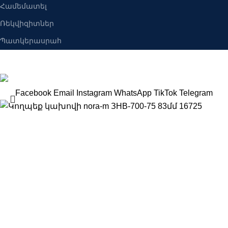
Համեմատել
Ռեկվիզիտներ
Պատկերասրահ
Բանալիներ ՍՊԸ
2025 Բոլոր իրավունքները պաշպանված են։
Facebook
Email
Instagram
WhatsApp
TikTok
Telegram
Կողպեք կախովի nora-m ЗНВ-700-75 83մմ 16725
Search
4600
AMD
Կոդ, անվանում, տեսակ, բրենդ
Զամբյուղ
Գնել հիմա