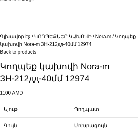
Գլխավոր էջ
ԿՈՂՊԵՔՆԵՐ ԿԱԽՈՎԻ
Nora.m
Կողպեք
կախովի Nora-m ЗН-212дд-40մմ 12974
Back to products
Կողպեք կախովի Nora-m
ЗН-212дд-40մմ 12974
1100
AMD
Նյութ
Պողպատ
Գույն
Մոխրագույն