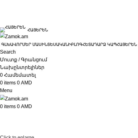
+374 91 28 61 86
+374 33 28 61 86
info@zamok.am
ՀԱՅԵՐԵՆ
ԳԼԽԱՎՈՐ
ՄԵՐ ՄԱՍԻՆ
ՏԵՍԱԿԱՆԻ
ԲԼՈԳ
ՀԵՏԱԴԱՐՁ ԿԱՊ
ՀԱՅԵՐԵՆ
Search
Մուտք / Գրանցում
Նախընտրելիներ
0
Համեմատել
0
items
0
AMD
Menu
0
items
0
AMD
Click to enlarge