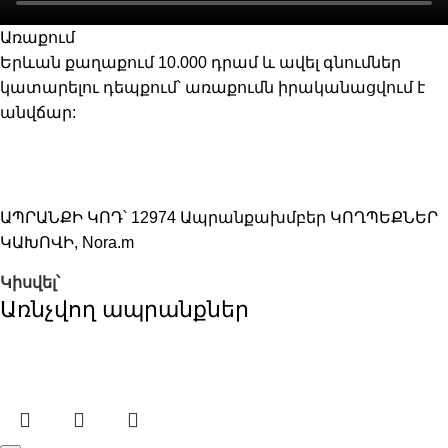
Առաքում
Երևան քաղաքում 10.000 դրամ և ավել գնումներ
կատարելու դեպքում՝ առաքումն իրականացվում է
անվճար:
ԱՊՐԱՆՔԻ ԿՈԴ՝
12974
Ապրանքախմբեր
ԿՈՂՊԵՔՆԵՐ
ԿԱԽՈՎԻ
,
Nora.m
Կիսվել՝
Առնչվող ապրանքներ