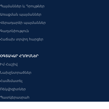
Պայմաններ և Դրույթներ
Առաքման պայմաններ
Վերադարձի պայմաններ
Գաղտնիություն
Հաճախ տրվող հարցեր
ՕԳՏԱԿԱՐ ՀՂՈՒՄՆԵՐ
Իմ Հաշիվ
Նախընտրածներ
Համեմատել
Ռեկվիզիտներ
Պատկերասրահ
Բանալիներ ՍՊԸ
2025 Բոլոր իրավունքները պաշպանված են։