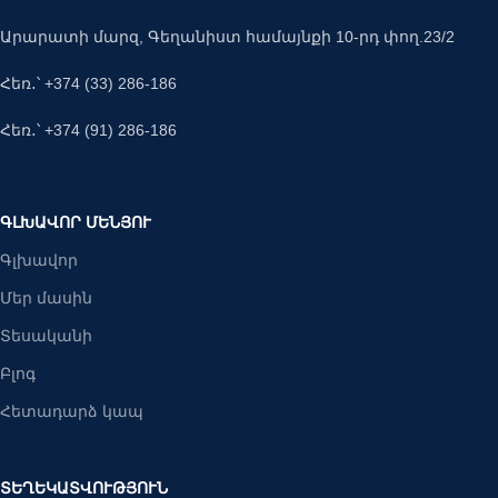
Արարատի մարզ, Գեղանիստ համայնքի 10-րդ փող.23/2
Հեռ․՝ +374 (33) 286-186
Հեռ․՝ +374 (91) 286-186
ԳԼԽԱՎՈՐ ՄԵՆՅՈՒ
Գլխավոր
Մեր մասին
Տեսականի
Բլոգ
Հետադարձ կապ
ՏԵՂԵԿԱՏՎՈՒԹՅՈՒՆ