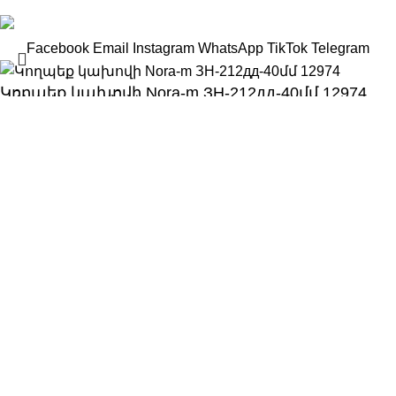
Facebook
Email
Instagram
WhatsApp
TikTok
Telegram
Կողպեք կախովի Nora-m ЗН-212дд-40մմ 12974
Search
1100
AMD
Կոդ, անվանում, տեսակ, բրենդ
Զամբյուղ
Գնել հիմա
Տեսականի
WhatsApp
Հեռ․