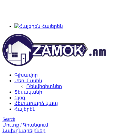
+374 91 28 61 86
+374 33 28 61 86
info@zamok.am
Հայերեն
Գլխավոր
Մեր մասին
Ռեկվիզիտներ
Տեսականի
Բլոգ
Հետադարձ կապ
Հայերեն
Search
Մուտք / Գրանցում
Նախընտրելիներ