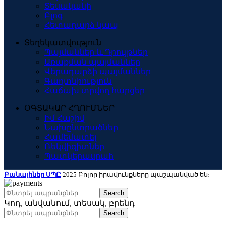
Տեսականի
Բլոգ
Հետադարձ կապ
Տեղեկատվություն
Պայմաններ և Դրույթներ
Առաքման պայմաններ
Վերադարձի պայմաններ
Գաղտնիություն
Հաճախ տրվող հարցեր
ՕԳՏԱԿԱՐ ՀՂՈՒՄՆԵՐ
Իմ Հաշիվ
Նախընտրածներ
Համեմատել
Ռեկվիզիտներ
Պատկերասրահ
Բանալիներ ՍՊԸ
2025 Բոլոր իրավունքները պաշպանված են։
Search
Կոդ, անվանում, տեսակ, բրենդ
Search