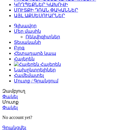
ԿՈՂՊԵՔՆԵՐ ԿԱԽՈՎԻ
ՄՈՒՏՔԻ ԴՌԱՆ ՓԱԿԱՆՆԵՐ
ԱՅԼ ԱՔՍԵՍՈՒԱՐՆԵՐ
Գլխավոր
Մեր մասին
Ռեկվիզիտներ
Տեսականի
Բլոգ
Հետադարձ կապ
Հայերեն
Հայերեն
Նախընտրելիներ
Համեմատել
Մուտք / Գրանցում
Զամբյուղ
Փակել
Մուտք
Փակել
No account yet?
Գրանցվել