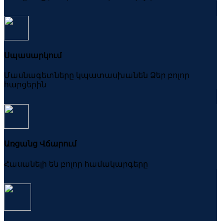
Սպասարկում
Մասնագետները կպատասխանեն Ձեր բոլոր
հարցերին
Առցանց Վճարում
Հասանելի են բոլոր համակարգերը