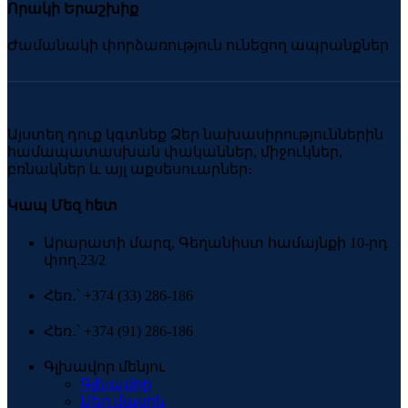
Որակի Երաշխիք
Ժամանակի փորձառություն ունեցող ապրանքներ
Այստեղ դուք կգտնեք Ձեր նախասիրություններին
համապատասխան փականներ, միջուկներ,
բռնակներ և այլ աքսեսուարներ։
Կապ Մեզ հետ
Արարատի մարզ, Գեղանիստ համայնքի 10-րդ
փող.23/2
Հեռ․՝ +374 (33) 286-186
Հեռ․՝ +374 (91) 286-186
Գլխավոր մենյու
Գլխավոր
Մեր մասին