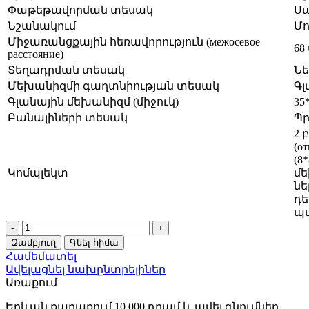
Փաթեթավորման տեսակ
Ս
Նշանակում
Մո
Միջառանցքային հեռավորություն (межосевое
68
расстояние)
Տեղադրման տեսակ
Նե
Մեխանիզմի գաղտնիության տեսակ
Գլ
Գլանային մեխանիզմ (միջուկ)
35
Բանալիների տեսակ
Պր
2 
(о
(8
Կոմպլեկտ
մե
նե
դե
պ
Հավաքածու
մետաղական
Զամբյուղ
Գնել հիմա
դռան
Համեմատել
չինական
Ավելացնել նախընտրելիներ
LOCK-
Առաքում
K
(Ունիվերսալ)
Երևան քաղաքում 10.000 դրամ և ավել գնումներ