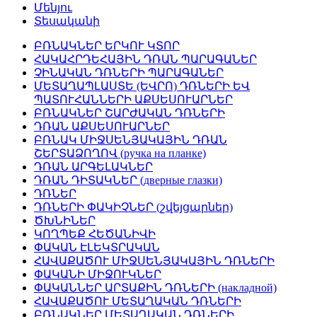
Մենյու
Տեսականի
ԲՌՆԱԿՆԵՐ ԵՐԿՈՒ ԿՏՈՐ
ՀԱԿԱՀՐԴԵՀԱՅԻՆ ԴՌԱՆ ՊԱՐԱԳԱՆԵՐ
ՉԻՆԱԿԱՆ ԴՌՆԵՐԻ ՊԱՐԱԳԱՆԵՐ
ՄԵՏԱՂԱՊԼԱՍՏԵ (ԵՎՐՈ) ԴՌՆԵՐԻ ԵՎ
ՊԱՏՈՒՀԱՆՆԵՐԻ ԱՔՍԵՍՈՒԱՐՆԵՐ
ԲՌՆԱԿՆԵՐ ՇԱՐԺԱԿԱՆ ԴՌՆԵՐԻ
ԴՌԱՆ ԱՔՍԵՍՈՒԱՐՆԵՐ
ԲՌՆԱԿ ՄԻՋՍԵՆՅԱԿԱՅԻՆ ԴՌԱՆ
ՇԵՐՏԱՁՈՂՈՎ (ручка на планке)
ԴՌԱՆ ԱՐԳԵԼԱԿՆԵՐ
ԴՌԱՆ ԴԻՏԱԿՆԵՐ (дверные глазки)
ԴՌՆԵՐ
ԴՌՆԵՐԻ ՓԱԿԻՉՆԵՐ (շվեյցարներ)
ԾԽՆԻՆԵՐ
ԿՈՂՊԵՔ ՀԵԾԱՆԻՎԻ
ՓԱԿԱՆ ԷԼԵԿՏՐԱԿԱՆ
ՀԱՎԱՔԱԾՈՒ ՄԻՋՍԵՆՅԱԿԱՅԻՆ ԴՌՆԵՐԻ
ՓԱԿԱՆԻ ՄԻՋՈՒԿՆԵՐ
ՓԱԿԱՆՆԵՐ ԱՐՏԱՔԻՆ ԴՌՆԵՐԻ (накладной)
ՀԱՎԱՔԱԾՈՒ ՄԵՏԱՂԱԿԱՆ ԴՌՆԵՐԻ
ԲՌՆԱԿՆԵՐ ՄԵՏԱՂԱԿԱՆ ԴՌՆԵՐԻ