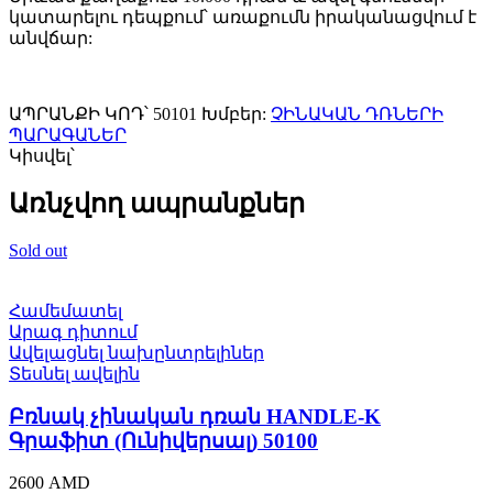
50101
կատարելու դեպքում՝ առաքումն իրականացվում է
quantity
անվճար:
ԱՊՐԱՆՔԻ ԿՈԴ՝
50101
Խմբեր:
ՉԻՆԱԿԱՆ ԴՌՆԵՐԻ
ՊԱՐԱԳԱՆԵՐ
Կիսվել՝
Առնչվող ապրանքներ
Sold out
Համեմատել
Արագ դիտում
Ավելացնել նախընտրելիներ
Տեսնել ավելին
Բռնակ չինական դռան HANDLE-K
Գրաֆիտ (Ունիվերսալ) 50100
2600
AMD