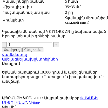
Բանալիների քանակ
5 հատ
Միջուկի չափս
35*35 մմ
Պաշտպանության դաս
2-րդ
Գլանային մեխանիզմ, 
Կոմպլեկտ
стяжной винт)
Գլանային մեխանիզմ VЕTTORE ZN-ը նախատեսված
է բոլոր տեսակի դռների համար։
Միջուկ
փականի
Զամբյուղ
Գնել հիմա
VETTORE
Համեմատել
ZN
Ավելացնել նախընտրելիներ
M70
Առաքում
Z
NI
Երևան քաղաքում 10.000 դրամ և ավել գնումներ
(35*35)
կատարելու դեպքում՝ առաքումն իրականացվում է
(Նիկել)
անվճար:
20073
quantity
ԱՊՐԱՆՔԻ ԿՈԴ՝
20073
Ապրանքախմբեր
ՓԱԿԱՆԻ
ՄԻՋՈՒԿՆԵՐ
,
Vettore
Կիսվել՝