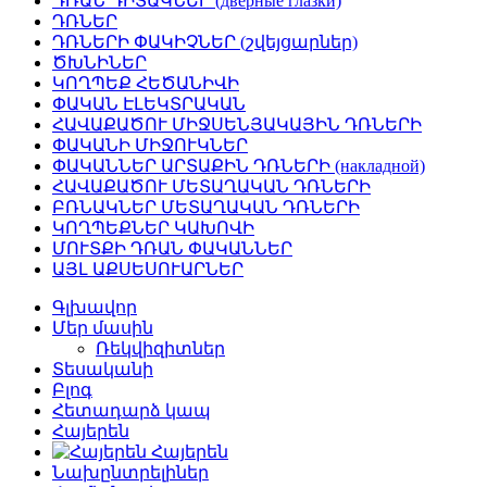
ԴՌԱՆ ԴԻՏԱԿՆԵՐ (дверные глазки)
ԴՌՆԵՐ
ԴՌՆԵՐԻ ՓԱԿԻՉՆԵՐ (շվեյցարներ)
ԾԽՆԻՆԵՐ
ԿՈՂՊԵՔ ՀԵԾԱՆԻՎԻ
ՓԱԿԱՆ ԷԼԵԿՏՐԱԿԱՆ
ՀԱՎԱՔԱԾՈՒ ՄԻՋՍԵՆՅԱԿԱՅԻՆ ԴՌՆԵՐԻ
ՓԱԿԱՆԻ ՄԻՋՈՒԿՆԵՐ
ՓԱԿԱՆՆԵՐ ԱՐՏԱՔԻՆ ԴՌՆԵՐԻ (накладной)
ՀԱՎԱՔԱԾՈՒ ՄԵՏԱՂԱԿԱՆ ԴՌՆԵՐԻ
ԲՌՆԱԿՆԵՐ ՄԵՏԱՂԱԿԱՆ ԴՌՆԵՐԻ
ԿՈՂՊԵՔՆԵՐ ԿԱԽՈՎԻ
ՄՈՒՏՔԻ ԴՌԱՆ ՓԱԿԱՆՆԵՐ
ԱՅԼ ԱՔՍԵՍՈՒԱՐՆԵՐ
Գլխավոր
Մեր մասին
Ռեկվիզիտներ
Տեսականի
Բլոգ
Հետադարձ կապ
Հայերեն
Հայերեն
Նախընտրելիներ