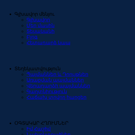
Գլխավոր մենյու
Գլխավոր
Մեր մասին
Տեսականի
Բլոգ
Հետադարձ կապ
Տեղեկատվություն
Պայմաններ և Դրույթներ
Առաքման պայմաններ
Վերադարձի պայմաններ
Գաղտնիություն
Հաճախ տրվող հարցեր
ՕԳՏԱԿԱՐ ՀՂՈՒՄՆԵՐ
Իմ Հաշիվ
Նախընտրածներ