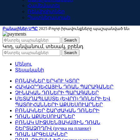
Համեմատել
Ռեկվիզիտներ
Պատկերասրահ
Բանալիներ ՍՊԸ
2025 Բոլոր իրավունքները պաշպանված են։
Search
Կոդ, անվանում, տեսակ, բրենդ
Search
Մենյու
Տեսականի
ԲՌՆԱԿՆԵՐ ԵՐԿՈՒ ԿՏՈՐ
ՀԱԿԱՀՐԴԵՀԱՅԻՆ ԴՌԱՆ ՊԱՐԱԳԱՆԵՐ
ՉԻՆԱԿԱՆ ԴՌՆԵՐԻ ՊԱՐԱԳԱՆԵՐ
ՄԵՏԱՂԱՊԼԱՍՏԵ (ԵՎՐՈ) ԴՌՆԵՐԻ ԵՎ
ՊԱՏՈՒՀԱՆՆԵՐԻ ԱՔՍԵՍՈՒԱՐՆԵՐ
ԲՌՆԱԿՆԵՐ ՇԱՐԺԱԿԱՆ ԴՌՆԵՐԻ
ԴՌԱՆ ԱՔՍԵՍՈՒԱՐՆԵՐ
ԲՌՆԱԿ ՄԻՋՍԵՆՅԱԿԱՅԻՆ ԴՌԱՆ
ՇԵՐՏԱՁՈՂՈՎ (ручка на планке)
ԴՌԱՆ ԱՐԳԵԼԱԿՆԵՐ