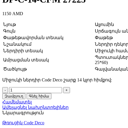
1150
AMD
Նյութ
Ալյումին
Գույն
Սրճագույն ա
Փաթեթավորման տեսակ
Փաթեթ
Նշանակում
Ներդիր դեկ
Ներդիրի տեսակ
Միջուկի համար
Պտուտակներ/Ձ
Ամրացման տեսակ
25*60)
Ծածկույթ
Գալվանակա
Միջուկի ներդիր Code Deco շարք 14 կլոր հիմքով:
Ներդիր
միջուկի
Զամբյուղ
Գնել հիմա
Code
Համեմատել
Deco
Ավելացնել նախընտրելիներ
DP-
Նկարագրություն
C-
14-
Թռուցիկ Code Deco
CFM