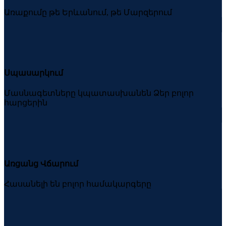
Առաքումը թե Երևանում, թե Մարզերում
Սպասարկում
Մասնագետները կպատասխանեն Ձեր բոլոր
հարցերին
Առցանց Վճարում
Հասանելի են բոլոր համակարգերը