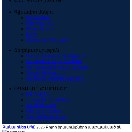
Հեռ․՝ +374 (91) 286-186
Գլխավոր մենյու
Գլխավոր
Մեր մասին
Տեսականի
Բլոգ
Հետադարձ կապ
Տեղեկատվություն
Պայմաններ և Դրույթներ
Առաքման պայմաններ
Վերադարձի պայմաններ
Գաղտնիություն
Հաճախ տրվող հարցեր
ՕԳՏԱԿԱՐ ՀՂՈՒՄՆԵՐ
Իմ Հաշիվ
Նախընտրածներ
Համեմատել
Ռեկվիզիտներ
Պատկերասրահ
Բանալիներ ՍՊԸ
2025 Բոլոր իրավունքները պաշպանված են։