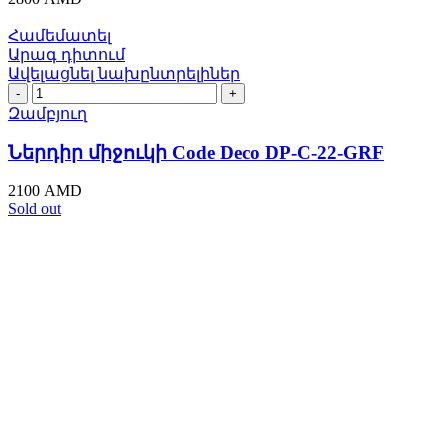
quantity
Համեմատել
Արագ դիտում
Ավելացնել նախընտրելիներ
Ներդիր
միջուկի
Զամբյուղ
Code
Deco
Ներդիր միջուկի Code Deco DP-C-22-GRF
DP-
C-
2100
AMD
22-
Sold out
GRF
quantity