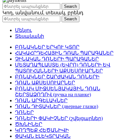
Search
Կոդ, անվանում, տեսակ, բրենդ
Search
Մենյու
Տեսականի
ԲՌՆԱԿՆԵՐ ԵՐԿՈՒ ԿՏՈՐ
ՀԱԿԱՀՐԴԵՀԱՅԻՆ ԴՌԱՆ ՊԱՐԱԳԱՆԵՐ
ՉԻՆԱԿԱՆ ԴՌՆԵՐԻ ՊԱՐԱԳԱՆԵՐ
ՄԵՏԱՂԱՊԼԱՍՏԵ (ԵՎՐՈ) ԴՌՆԵՐԻ ԵՎ
ՊԱՏՈՒՀԱՆՆԵՐԻ ԱՔՍԵՍՈՒԱՐՆԵՐ
ԲՌՆԱԿՆԵՐ ՇԱՐԺԱԿԱՆ ԴՌՆԵՐԻ
ԴՌԱՆ ԱՔՍԵՍՈՒԱՐՆԵՐ
ԲՌՆԱԿ ՄԻՋՍԵՆՅԱԿԱՅԻՆ ԴՌԱՆ
ՇԵՐՏԱՁՈՂՈՎ (ручка на планке)
ԴՌԱՆ ԱՐԳԵԼԱԿՆԵՐ
ԴՌԱՆ ԴԻՏԱԿՆԵՐ (дверные глазки)
ԴՌՆԵՐ
ԴՌՆԵՐԻ ՓԱԿԻՉՆԵՐ (շվեյցարներ)
ԾԽՆԻՆԵՐ
ԿՈՂՊԵՔ ՀԵԾԱՆԻՎԻ
ՓԱԿԱՆ ԷԼԵԿՏՐԱԿԱՆ