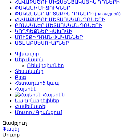
ՀԱՎԱՔԱԾՈՒ ՄԻՋՍԵՆՅԱԿԱՅԻՆ ԴՌՆԵՐԻ
ՓԱԿԱՆԻ ՄԻՋՈՒԿՆԵՐ
ՓԱԿԱՆՆԵՐ ԱՐՏԱՔԻՆ ԴՌՆԵՐԻ (накладной)
ՀԱՎԱՔԱԾՈՒ ՄԵՏԱՂԱԿԱՆ ԴՌՆԵՐԻ
ԲՌՆԱԿՆԵՐ ՄԵՏԱՂԱԿԱՆ ԴՌՆԵՐԻ
ԿՈՂՊԵՔՆԵՐ ԿԱԽՈՎԻ
ՄՈՒՏՔԻ ԴՌԱՆ ՓԱԿԱՆՆԵՐ
ԱՅԼ ԱՔՍԵՍՈՒԱՐՆԵՐ
Գլխավոր
Մեր մասին
Ռեկվիզիտներ
Տեսականի
Բլոգ
Հետադարձ կապ
Հայերեն
Հայերեն
Նախընտրելիներ
Համեմատել
Մուտք / Գրանցում
Զամբյուղ
Փակել
Մուտք