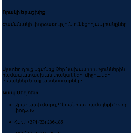
Որակի Երաշխիք
Ժամանակի փորձառություն ունեցող ապրանքներ
Այստեղ դուք կգտնեք Ձեր նախասիրություններին
համապատասխան փականներ, միջուկներ,
բռնակներ և այլ աքսեսուարներ։
Կապ Մեզ հետ
Արարատի մարզ, Գեղանիստ համայնքի 10-րդ
փող.23/2
Հեռ․՝ +374 (33) 286-186