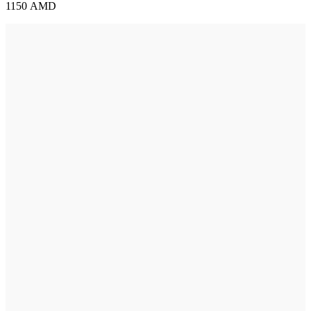
C-
1150
AMD
14-
AB
27223
quantity