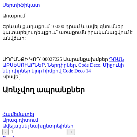
27225
Սերտիֆիկատ
quantity
Առաքում
Երևան քաղաքում 10.000 դրամ և ավել գնումներ
կատարելու դեպքում՝ առաքումն իրականացվում է
անվճար:
ԱՊՐԱՆՔԻ ԿՈԴ՝
00027225
Ապրանքախմբեր
ԴՌԱՆ
ԱՔՍԵՍՈՒԱՐՆԵՐ
,
Ներդիրներ
,
Code Deco
,
Միջուկի
ներդիրներ կլոր հիմքով Code Deco 14
Կիսվել՝
Առնչվող ապրանքներ
Համեմատել
Արագ դիտում
Ավելացնել նախընտրելիներ
Ներդիր