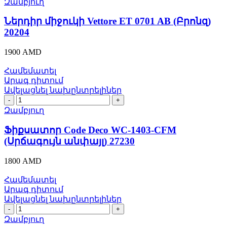
միջուկի
Զամբյուղ
Vettore
ET
Ներդիր միջուկի Vettore ET 0701 AB (Բրոնզ)
0701
20204
AB
(Բրոնզ)
1900
AMD
20204
quantity
Համեմատել
Արագ դիտում
Ավելացնել նախընտրելիներ
Ֆիքսատոր
Code
Զամբյուղ
Deco
WC-
Ֆիքսատոր Code Deco WC-1403-CFM
1403-
(Սրճագույն անփայլ) 27230
CFM
(Սրճագույն
1800
AMD
անփայլ)
27230
Համեմատել
quantity
Արագ դիտում
Ավելացնել նախընտրելիներ
Ֆիքսատր
Code
Զամբյուղ
Deco