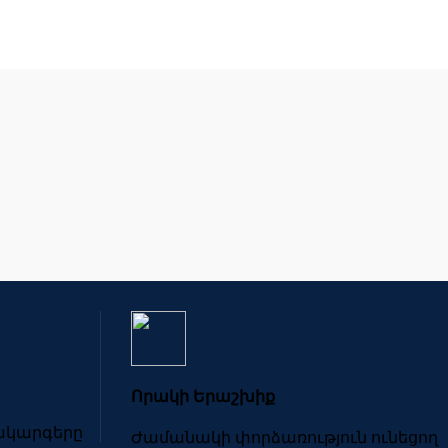
Որակի Երաշխիք
մակարգերը
Ժամանակի փորձառություն ունեցող