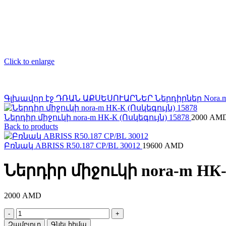
Click to enlarge
Գլխավոր էջ
ԴՌԱՆ ԱՔՍԵՍՈՒԱՐՆԵՐ
Ներդիրներ
Nora.
Ներդիր միջուկի nora-m НК-К (Ոսկեգույն) 15878
2000
AM
Back to products
Բռնակ ABRISS R50.187 CP/BL 30012
19600
AMD
Ներդիր միջուկի nora-m НК-
2000
AMD
Ներդիր
միջուկի
Զամբյուղ
Գնել հիմա