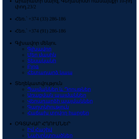
Արարատի մարզ, Գեղանիստ համայնքի 10-րդ
փող.23/2
Հեռ․՝ +374 (33) 286-186
Հեռ․՝ +374 (91) 286-186
Գլխավոր մենյու
Գլխավոր
Մեր մասին
Տեսականի
Բլոգ
Հետադարձ կապ
Տեղեկատվություն
Պայմաններ և Դրույթներ
Առաքման պայմաններ
Վերադարձի պայմաններ
Գաղտնիություն
Հաճախ տրվող հարցեր
ՕԳՏԱԿԱՐ ՀՂՈՒՄՆԵՐ
Իմ Հաշիվ
Նախընտրածներ