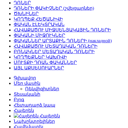
ԴՌՆԵՐ
ԴՌՆԵՐԻ ՓԱԿԻՉՆԵՐ (շվեյցարներ)
ԾԽՆԻՆԵՐ
ԿՈՂՊԵՔ ՀԵԾԱՆԻՎԻ
ՓԱԿԱՆ ԷԼԵԿՏՐԱԿԱՆ
ՀԱՎԱՔԱԾՈՒ ՄԻՋՍԵՆՅԱԿԱՅԻՆ ԴՌՆԵՐԻ
ՓԱԿԱՆԻ ՄԻՋՈՒԿՆԵՐ
ՓԱԿԱՆՆԵՐ ԱՐՏԱՔԻՆ ԴՌՆԵՐԻ (накладной)
ՀԱՎԱՔԱԾՈՒ ՄԵՏԱՂԱԿԱՆ ԴՌՆԵՐԻ
ԲՌՆԱԿՆԵՐ ՄԵՏԱՂԱԿԱՆ ԴՌՆԵՐԻ
ԿՈՂՊԵՔՆԵՐ ԿԱԽՈՎԻ
ՄՈՒՏՔԻ ԴՌԱՆ ՓԱԿԱՆՆԵՐ
ԱՅԼ ԱՔՍԵՍՈՒԱՐՆԵՐ
Գլխավոր
Մեր մասին
Ռեկվիզիտներ
Տեսականի
Բլոգ
Հետադարձ կապ
Հայերեն
Հայերեն
Նախընտրելիներ
Համեմատել