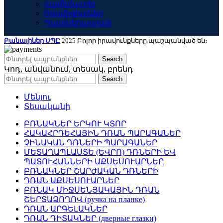
Համեմատել
Ռեկվիզիտներ
Պատկերասրահ
Բանալիներ ՍՊԸ
2025 Բոլոր իրավունքները պաշպանված են։
Search
Կոդ, անվանում, տեսակ, բրենդ
Search
Մենյու
Տեսականի
ԲՌՆԱԿՆԵՐ ԵՐԿՈՒ ԿՏՈՐ
ՀԱԿԱՀՐԴԵՀԱՅԻՆ ԴՌԱՆ ՊԱՐԱԳԱՆԵՐ
ՉԻՆԱԿԱՆ ԴՌՆԵՐԻ ՊԱՐԱԳԱՆԵՐ
ՄԵՏԱՂԱՊԼԱՍՏԵ (ԵՎՐՈ) ԴՌՆԵՐԻ ԵՎ
ՊԱՏՈՒՀԱՆՆԵՐԻ ԱՔՍԵՍՈՒԱՐՆԵՐ
ԲՌՆԱԿՆԵՐ ՇԱՐԺԱԿԱՆ ԴՌՆԵՐԻ
ԴՌԱՆ ԱՔՍԵՍՈՒԱՐՆԵՐ
ԲՌՆԱԿ ՄԻՋՍԵՆՅԱԿԱՅԻՆ ԴՌԱՆ
ՇԵՐՏԱՁՈՂՈՎ (ручка на планке)
ԴՌԱՆ ԱՐԳԵԼԱԿՆԵՐ
ԴՌԱՆ ԴԻՏԱԿՆԵՐ (дверные глазки)