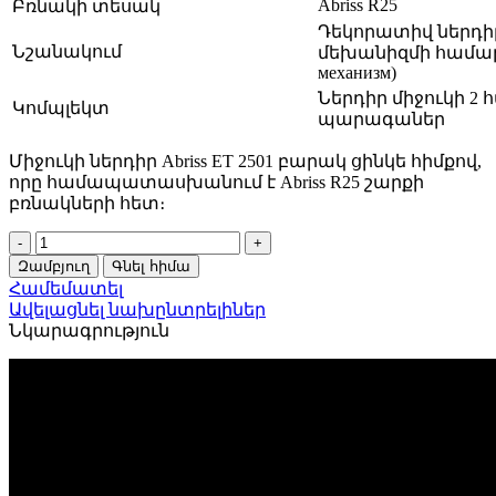
Abriss R25
Բռնակի տեսակ
Դեկորատիվ ներդի
Նշանակում
մեխանիզմի համար 
механизм)
Ներդիր միջուկի 2
Կոմպլեկտ
պարագաներ
Միջուկի ներդիր Abriss ET 2501 բարակ ցինկե հիմքով,
որը համապատասխանում է Abriss R25 շարքի
բռնակների հետ։
Ներդիր
միջուկի
Զամբյուղ
Գնել հիմա
ABRISS
Համեմատել
ET
Ավելացնել նախընտրելիներ
2501
Նկարագրություն
MBP
(Սև
անփայլ)
30039
quantity