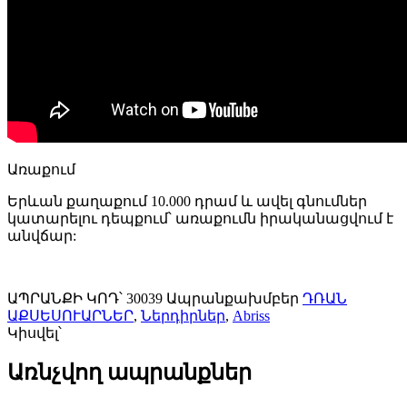
Առաքում
Երևան քաղաքում 10.000 դրամ և ավել գնումներ
կատարելու դեպքում՝ առաքումն իրականացվում է
անվճար:
ԱՊՐԱՆՔԻ ԿՈԴ՝
30039
Ապրանքախմբեր
ԴՌԱՆ
ԱՔՍԵՍՈՒԱՐՆԵՐ
,
Ներդիրներ
,
Abriss
Կիսվել՝
Առնչվող ապրանքներ