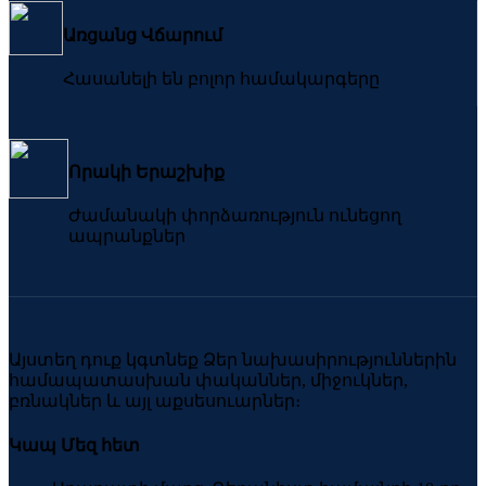
Առցանց Վճարում
Հասանելի են բոլոր համակարգերը
Որակի Երաշխիք
Ժամանակի փորձառություն ունեցող
ապրանքներ
Այստեղ դուք կգտնեք Ձեր նախասիրություններին
համապատասխան փականներ, միջուկներ,
բռնակներ և այլ աքսեսուարներ։
Կապ Մեզ հետ