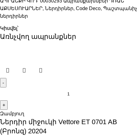
ԱՊՐԱՆՔԻ ԿՈԴ՝
00030293
Ապրանքախմբեր
ԴՌԱՆ
ԱՔՍԵՍՈՒԱՐՆԵՐ
,
Ներդիրներ
,
Code Deco
,
Պաշտպանիչ
ներդիրներ
Կիսվել՝
Առնչվող ապրանքներ
Զամբյուղ
Ներդիր միջուկի Vettore ET 0701 AB
(Բրոնզ) 20204