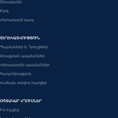
Տեսականի
Բլոգ
Հետադարձ կապ
ՏԵՂԵԿԱՏՎՈՒԹՅՈՒՆ
Պայմաններ և Դրույթներ
Առաքման պայմաններ
Վերադարձի պայմաններ
Գաղտնիություն
Հաճախ տրվող հարցեր
ՕԳՏԱԿԱՐ ՀՂՈՒՄՆԵՐ
Իմ Հաշիվ