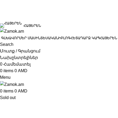
+374 91 28 61 86
+374 33 28 61 86
info@zamok.am
ՀԱՅԵՐԵՆ
ԳԼԽԱՎՈՐ
ՄԵՐ ՄԱՍԻՆ
ՏԵՍԱԿԱՆԻ
ԲԼՈԳ
ՀԵՏԱԴԱՐՁ ԿԱՊ
ՀԱՅԵՐԵՆ
Search
Մուտք / Գրանցում
Նախընտրելիներ
0
Համեմատել
0
items
0
AMD
Menu
0
items
0
AMD
Sold out