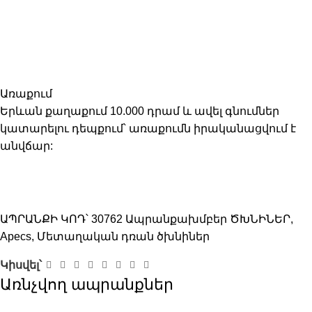
Առաքում
Երևան քաղաքում 10.000 դրամ և ավել գնումներ
կատարելու դեպքում՝ առաքումն իրականացվում է
անվճար:
ԱՊՐԱՆՔԻ ԿՈԴ՝
30762
Ապրանքախմբեր
ԾԽՆԻՆԵՐ
,
Apecs
,
Մետաղական դռան ծխնիներ
Կիսվել՝
Առնչվող ապրանքներ