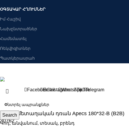
ՕԳՏԱԿԱՐ ՀՂՈՒՄՆԵՐ
Իմ Հաշիվ
Նախընտրածներ
Համեմատել
Ռեկվիզիտներ
Պատկերասրահ
Բանալիներ ՍՊԸ
2025 Բոլոր իրավունքները պաշպանված են։
Facebook
Email
Instagram
WhatsApp
TikTok
Telegram
Ծխնի մետաղական դռան Apecs 180*32-B (B2B)
Search
30762
Կոդ, անվանում, տեսակ, բրենդ