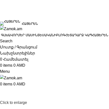
+374 91 28 61 86
+374 33 28 61 86
info@zamok.am
ՀԱՅԵՐԵՆ
ԳԼԽԱՎՈՐ
ՄԵՐ ՄԱՍԻՆ
ՏԵՍԱԿԱՆԻ
ԲԼՈԳ
ՀԵՏԱԴԱՐՁ ԿԱՊ
ՀԱՅԵՐԵՆ
Search
Մուտք / Գրանցում
Նախընտրելիներ
0
Համեմատել
0
items
0
AMD
Menu
0
items
0
AMD
Click to enlarge