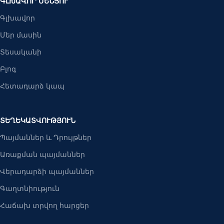
ԳԼԽԱՎՈՐ ՄԵՆՅՈՒ
Գլխավոր
Մեր մասին
Տեսականի
Բլոգ
Հետադարձ կապ
ՏԵՂԵԿԱՏՎՈՒԹՅՈՒՆ
Պայմաններ և Դրույթներ
Առաքման պայմաններ
Վերադարձի պայմաններ
Գաղտնիություն
Հաճախ տրվող հարցեր