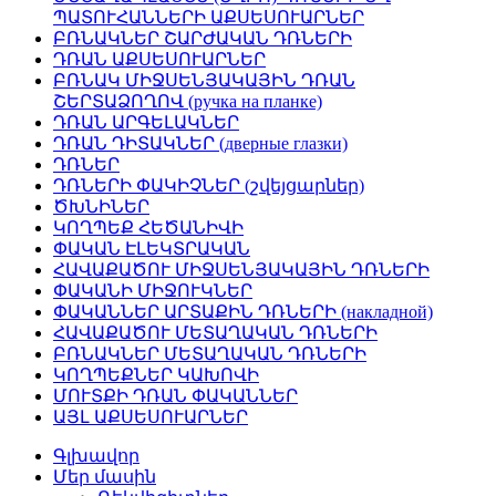
ՊԱՏՈՒՀԱՆՆԵՐԻ ԱՔՍԵՍՈՒԱՐՆԵՐ
ԲՌՆԱԿՆԵՐ ՇԱՐԺԱԿԱՆ ԴՌՆԵՐԻ
ԴՌԱՆ ԱՔՍԵՍՈՒԱՐՆԵՐ
ԲՌՆԱԿ ՄԻՋՍԵՆՅԱԿԱՅԻՆ ԴՌԱՆ
ՇԵՐՏԱՁՈՂՈՎ (ручка на планке)
ԴՌԱՆ ԱՐԳԵԼԱԿՆԵՐ
ԴՌԱՆ ԴԻՏԱԿՆԵՐ (дверные глазки)
ԴՌՆԵՐ
ԴՌՆԵՐԻ ՓԱԿԻՉՆԵՐ (շվեյցարներ)
ԾԽՆԻՆԵՐ
ԿՈՂՊԵՔ ՀԵԾԱՆԻՎԻ
ՓԱԿԱՆ ԷԼԵԿՏՐԱԿԱՆ
ՀԱՎԱՔԱԾՈՒ ՄԻՋՍԵՆՅԱԿԱՅԻՆ ԴՌՆԵՐԻ
ՓԱԿԱՆԻ ՄԻՋՈՒԿՆԵՐ
ՓԱԿԱՆՆԵՐ ԱՐՏԱՔԻՆ ԴՌՆԵՐԻ (накладной)
ՀԱՎԱՔԱԾՈՒ ՄԵՏԱՂԱԿԱՆ ԴՌՆԵՐԻ
ԲՌՆԱԿՆԵՐ ՄԵՏԱՂԱԿԱՆ ԴՌՆԵՐԻ
ԿՈՂՊԵՔՆԵՐ ԿԱԽՈՎԻ
ՄՈՒՏՔԻ ԴՌԱՆ ՓԱԿԱՆՆԵՐ
ԱՅԼ ԱՔՍԵՍՈՒԱՐՆԵՐ
Գլխավոր
Մեր մասին