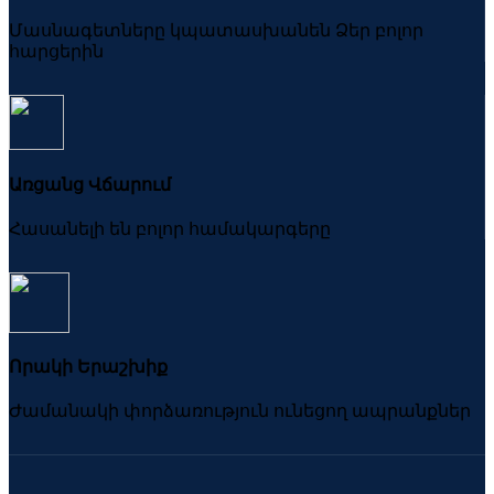
Մասնագետները կպատասխանեն Ձեր բոլոր
հարցերին
Առցանց Վճարում
Հասանելի են բոլոր համակարգերը
Որակի Երաշխիք
Ժամանակի փորձառություն ունեցող ապրանքներ