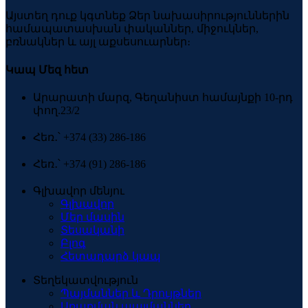
Այստեղ դուք կգտնեք Ձեր նախասիրություններին
համապատասխան փականներ, միջուկներ,
բռնակներ և այլ աքսեսուարներ։
Կապ Մեզ հետ
Արարատի մարզ, Գեղանիստ համայնքի 10-րդ
փող.23/2
Հեռ․՝ +374 (33) 286-186
Հեռ․՝ +374 (91) 286-186
Գլխավոր մենյու
Գլխավոր
Մեր մասին
Տեսականի
Բլոգ
Հետադարձ կապ
Տեղեկատվություն
Պայմաններ և Դրույթներ
Առաքման պայմաններ