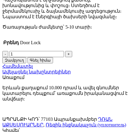
խոնավությունից և փոշուց։ Ստեղծում է
ջերմամեկուսիչ և ձայնամեկուսիչ ազդեցություն։
Նպաստում է էներգիայի ծախսերի նվազմանը։
Ծառայության ժամկետը՝ 5-10 տարի։
Բրենդ
Door Lock
Ռետին
ինքնակպչուն/
Զամբյուղ
Գնել հիմա
Ուպլատնիծել
Համեմատել
DoorLock
Ավելացնել նախընտրելիներ
EPDM
Առաքում
D
(10*12մմ,
Երևան քաղաքում 10.000 դրամ և ավել գնումներ
50մ)
կատարելու դեպքում՝ առաքումն իրականացվում է
Սև
անվճար:
77103
quantity
ԱՊՐԱՆՔԻ ԿՈԴ՝
77103
Ապրանքախմբեր
ԴՌԱՆ
ԱՔՍԵՍՈՒԱՐՆԵՐ
,
Ռեզին ինքնակպչուն (уплотнитель)
Կիսվել՝