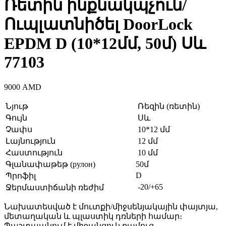
Ռետին ինքնակպչուն/
Ուպլատնիծել DoorLock
EPDM D (10*12մմ, 50մ) Սև
77103
9000
AMD
Նյութ
Ռեզին (ռետին)
Գույն
Սև
Չափս
10*12 մմ
Լայնություն
12 մմ
Հաստություն
10 մմ
Գլանափաթեթ (рулон)
50մ
D
Պրոֆիլ
-20/+65
Ջերմաստիճանի ռեժիմ
Նախատեսված է մուտքի/միջսենյակային փայտյա,
մետաղական և պլաստիկ դռների համար։
Պաշտպանում է միջանցուկ քամուց,