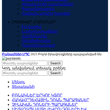
Վերադարձի պայմաններ
Գաղտնիություն
Հաճախ տրվող հարցեր
ՕԳՏԱԿԱՐ ՀՂՈՒՄՆԵՐ
Իմ Հաշիվ
Նախընտրածներ
Համեմատել
Ռեկվիզիտներ
Պատկերասրահ
Բանալիներ ՍՊԸ
2025 Բոլոր իրավունքները պաշպանված են։
Search
Կոդ, անվանում, տեսակ, բրենդ
Search
Մենյու
Տեսականի
ԲՌՆԱԿՆԵՐ ԵՐԿՈՒ ԿՏՈՐ
ՀԱԿԱՀՐԴԵՀԱՅԻՆ ԴՌԱՆ ՊԱՐԱԳԱՆԵՐ
ՉԻՆԱԿԱՆ ԴՌՆԵՐԻ ՊԱՐԱԳԱՆԵՐ
ՄԵՏԱՂԱՊԼԱՍՏԵ (ԵՎՐՈ) ԴՌՆԵՐԻ ԵՎ