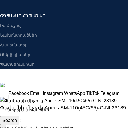
ՕԳՏԱԿԱՐ ՀՂՈՒՄՆԵՐ
Իմ Հաշիվ
Նախընտրածներ
Համեմատել
Ռեկվիզիտներ
Պատկերասրահ
Բանալիներ ՍՊԸ
2025 Բոլոր իրավունքները պաշպանված են։
Facebook
Email
Instagram
WhatsApp
TikTok
Telegram
Փականի միջուկ Apecs SM-110(45C/65)-C-NI 23189
Search
8400
AMD