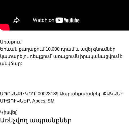
Առաքում
Երևան քաղաքում 10.000 դրամ և ավել գնումներ
կատարելու դեպքում՝ առաքումն իրականացվում է
անվճար:
ԱՊՐԱՆՔԻ ԿՈԴ՝
00023189
Ապրանքախմբեր
ՓԱԿԱՆԻ
ՄԻՋՈՒԿՆԵՐ
,
Apecs
,
SM
Կիսվել՝
Առնչվող ապրանքներ