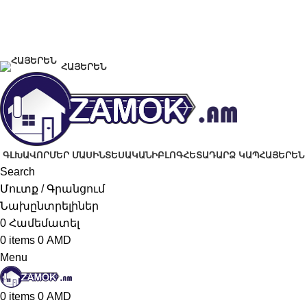
+374 91 28 61 86
+374 33 28 61 86
info@zamok.am
ՀԱՅԵՐԵՆ
ԳԼԽԱՎՈՐ
ՄԵՐ ՄԱՍԻՆ
ՏԵՍԱԿԱՆԻ
ԲԼՈԳ
ՀԵՏԱԴԱՐՁ ԿԱՊ
ՀԱՅԵՐԵՆ
Search
Մուտք / Գրանցում
Նախընտրելիներ
0
Համեմատել
0
items
0
AMD
Menu
0
items
0
AMD