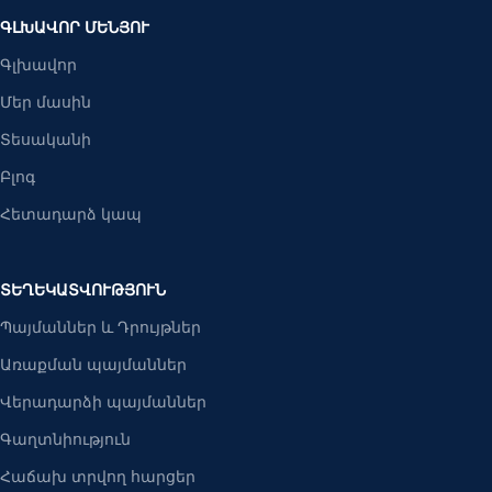
ԳԼԽԱՎՈՐ ՄԵՆՅՈՒ
Գլխավոր
Մեր մասին
Տեսականի
Բլոգ
Հետադարձ կապ
ՏԵՂԵԿԱՏՎՈՒԹՅՈՒՆ
Պայմաններ և Դրույթներ
Առաքման պայմաններ
Վերադարձի պայմաններ
Գաղտնիություն
Հաճախ տրվող հարցեր