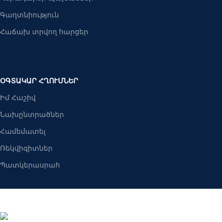
Գաղտնիություն
Հաճախ տրվող հարցեր
ՕԳՏԱԿԱՐ ՀՂՈՒՄՆԵՐ
Իմ Հաշիվ
Նախընտրածներ
Համեմատել
Ռեկվիզիտներ
Պատկերասրահ
Բանալիներ ՍՊԸ
2025 Բոլոր իրավունքները պաշպանված են։