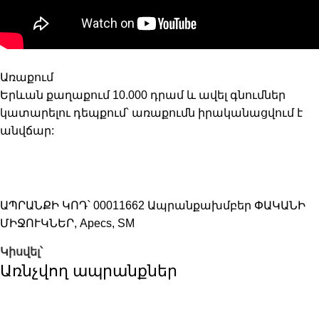
Առաքում
Երևան քաղաքում 10.000 դրամ և ավել գնումներ
կատարելու դեպքում՝ առաքումն իրականացվում է
անվճար:
ԱՊՐԱՆՔԻ ԿՈԴ՝
00011662
Ապրանքախմբեր
ՓԱԿԱՆԻ
ՄԻՋՈՒԿՆԵՐ
,
Apecs
,
SM
Կիսվել՝
Առնչվող ապրանքներ