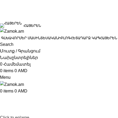
+374 91 28 61 86
+374 33 28 61 86
info@zamok.am
ՀԱՅԵՐԵՆ
ԳԼԽԱՎՈՐ
ՄԵՐ ՄԱՍԻՆ
ՏԵՍԱԿԱՆԻ
ԲԼՈԳ
ՀԵՏԱԴԱՐՁ ԿԱՊ
ՀԱՅԵՐԵՆ
Search
Մուտք / Գրանցում
Նախընտրելիներ
0
Համեմատել
0
items
0
AMD
Menu
0
items
0
AMD
Click to enlarge