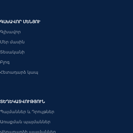
ԳԼԽԱՎՈՐ ՄԵՆՅՈՒ
Գլխավոր
Մեր մասին
Տեսականի
Բլոգ
Հետադարձ կապ
ՏԵՂԵԿԱՏՎՈՒԹՅՈՒՆ
Պայմաններ և Դրույթներ
Առաքման պայմաններ
Վերադարձի պայմաններ