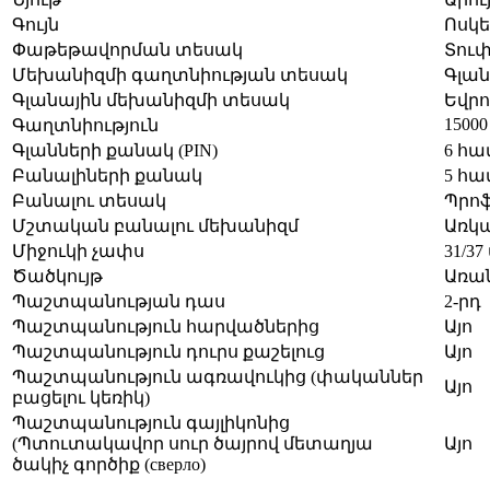
Գույն
Ոսկե
Փաթեթավորման տեսակ
Տու
Մեխանիզմի գաղտնիության տեսակ
Գլան
Գլանային մեխանիզմի տեսակ
Եվրո
15000
Գաղտնիություն
Գլանների քանակ (PIN)
6 հ
Բանալիների քանակ
5 հ
Բանալու տեսակ
Պրոֆ
Մշտական բանալու մեխանիզմ
Առկա
Միջուկի չափս
31/37
Ծածկույթ
Առան
Պաշտպանության դաս
2-րդ
Պաշտպանություն հարվածներից
Այո
Պաշտպանություն դուրս քաշելուց
Այո
Պաշտպանություն ագռավուկից (փականներ
Այո
բացելու կեռիկ)
Պաշտպանություն գայլիկոնից
(Պտուտակավոր սուր ծայրով մետաղյա
Այո
ծակիչ գործիք (сверло)