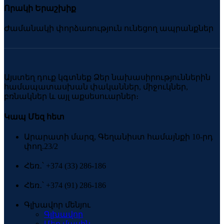
Որակի Երաշխիք
Ժամանակի փորձառություն ունեցող ապրանքներ
Այստեղ դուք կգտնեք Ձեր նախասիրություններին
համապատասխան փականներ, միջուկներ,
բռնակներ և այլ աքսեսուարներ։
Կապ Մեզ հետ
Արարատի մարզ, Գեղանիստ համայնքի 10-րդ
փող.23/2
Հեռ․՝ +374 (33) 286-186
Հեռ․՝ +374 (91) 286-186
Գլխավոր մենյու
Գլխավոր
Մեր մասին