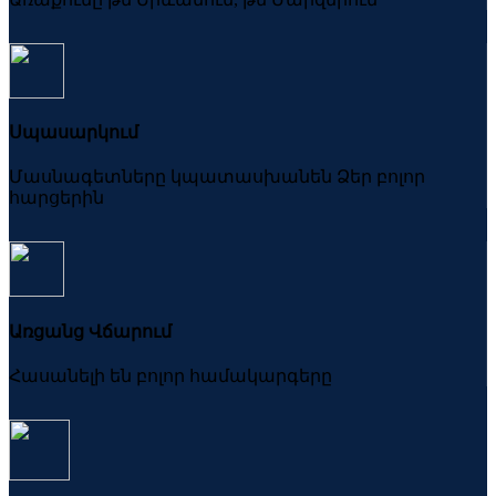
Սպասարկում
Մասնագետները կպատասխանեն Ձեր բոլոր
հարցերին
Առցանց Վճարում
Հասանելի են բոլոր համակարգերը