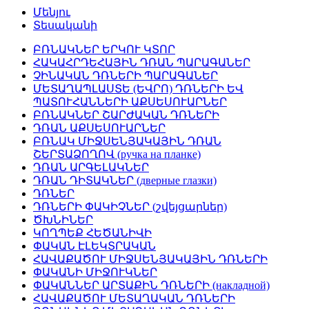
Մենյու
Տեսականի
ԲՌՆԱԿՆԵՐ ԵՐԿՈՒ ԿՏՈՐ
ՀԱԿԱՀՐԴԵՀԱՅԻՆ ԴՌԱՆ ՊԱՐԱԳԱՆԵՐ
ՉԻՆԱԿԱՆ ԴՌՆԵՐԻ ՊԱՐԱԳԱՆԵՐ
ՄԵՏԱՂԱՊԼԱՍՏԵ (ԵՎՐՈ) ԴՌՆԵՐԻ ԵՎ
ՊԱՏՈՒՀԱՆՆԵՐԻ ԱՔՍԵՍՈՒԱՐՆԵՐ
ԲՌՆԱԿՆԵՐ ՇԱՐԺԱԿԱՆ ԴՌՆԵՐԻ
ԴՌԱՆ ԱՔՍԵՍՈՒԱՐՆԵՐ
ԲՌՆԱԿ ՄԻՋՍԵՆՅԱԿԱՅԻՆ ԴՌԱՆ
ՇԵՐՏԱՁՈՂՈՎ (ручка на планке)
ԴՌԱՆ ԱՐԳԵԼԱԿՆԵՐ
ԴՌԱՆ ԴԻՏԱԿՆԵՐ (дверные глазки)
ԴՌՆԵՐ
ԴՌՆԵՐԻ ՓԱԿԻՉՆԵՐ (շվեյցարներ)
ԾԽՆԻՆԵՐ
ԿՈՂՊԵՔ ՀԵԾԱՆԻՎԻ
ՓԱԿԱՆ ԷԼԵԿՏՐԱԿԱՆ
ՀԱՎԱՔԱԾՈՒ ՄԻՋՍԵՆՅԱԿԱՅԻՆ ԴՌՆԵՐԻ
ՓԱԿԱՆԻ ՄԻՋՈՒԿՆԵՐ
ՓԱԿԱՆՆԵՐ ԱՐՏԱՔԻՆ ԴՌՆԵՐԻ (накладной)
ՀԱՎԱՔԱԾՈՒ ՄԵՏԱՂԱԿԱՆ ԴՌՆԵՐԻ