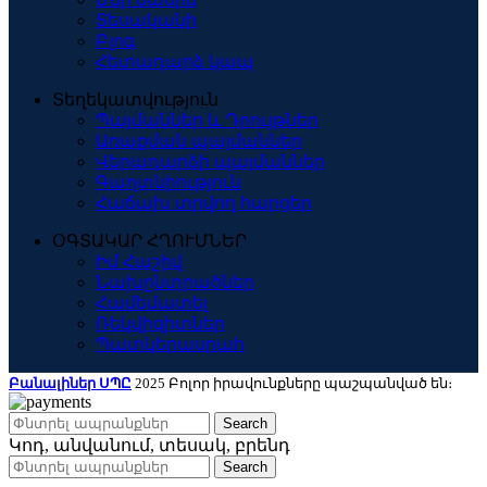
Տեսականի
Բլոգ
Հետադարձ կապ
Տեղեկատվություն
Պայմաններ և Դրույթներ
Առաքման պայմաններ
Վերադարձի պայմաններ
Գաղտնիություն
Հաճախ տրվող հարցեր
ՕԳՏԱԿԱՐ ՀՂՈՒՄՆԵՐ
Իմ Հաշիվ
Նախընտրածներ
Համեմատել
Ռեկվիզիտներ
Պատկերասրահ
Բանալիներ ՍՊԸ
2025 Բոլոր իրավունքները պաշպանված են։
Search
Կոդ, անվանում, տեսակ, բրենդ
Search