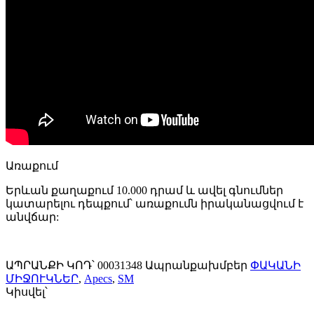
Առաքում
Երևան քաղաքում 10.000 դրամ և ավել գնումներ
կատարելու դեպքում՝ առաքումն իրականացվում է
անվճար:
ԱՊՐԱՆՔԻ ԿՈԴ՝
00031348
Ապրանքախմբեր
ՓԱԿԱՆԻ
ՄԻՋՈՒԿՆԵՐ
,
Apecs
,
SM
Կիսվել՝