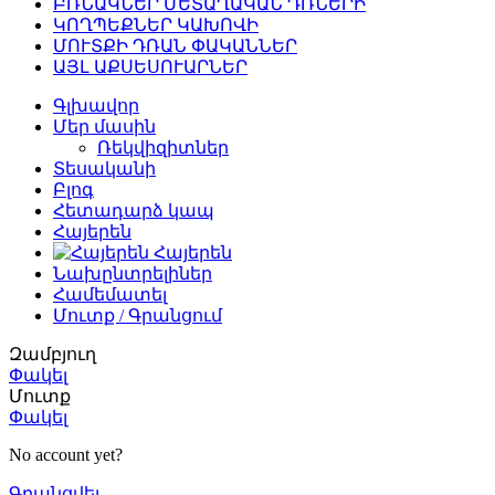
ԲՌՆԱԿՆԵՐ ՄԵՏԱՂԱԿԱՆ ԴՌՆԵՐԻ
ԿՈՂՊԵՔՆԵՐ ԿԱԽՈՎԻ
ՄՈՒՏՔԻ ԴՌԱՆ ՓԱԿԱՆՆԵՐ
ԱՅԼ ԱՔՍԵՍՈՒԱՐՆԵՐ
Գլխավոր
Մեր մասին
Ռեկվիզիտներ
Տեսականի
Բլոգ
Հետադարձ կապ
Հայերեն
Հայերեն
Նախընտրելիներ
Համեմատել
Մուտք / Գրանցում
Զամբյուղ
Փակել
Մուտք
Փակել
No account yet?
Գրանցվել