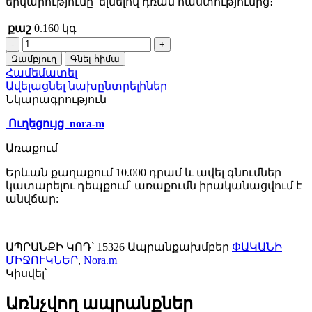
երկարությունը՝ ելնելով դռան հաստությունից։
քաշ
0.160 կգ
Փականի
Միջուկ
Զամբյուղ
Գնել հիմա
Nora-
Համեմատել
m
Ավելացնել նախընտրելիներ
STD
Նկարագրություն
Al
Л-90
Ուղեցույց nora-m
(45-
45մմ)
Առաքում
Քրոմ
15326
Երևան քաղաքում 10.000 դրամ և ավել գնումներ
quantity
կատարելու դեպքում՝ առաքումն իրականացվում է
անվճար:
ԱՊՐԱՆՔԻ ԿՈԴ՝
15326
Ապրանքախմբեր
ՓԱԿԱՆԻ
ՄԻՋՈՒԿՆԵՐ
,
Nora.m
Կիսվել՝
Առնչվող ապրանքներ