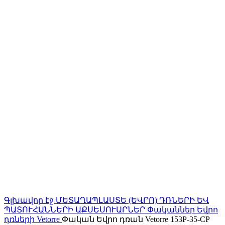
Գլխավոր էջ
ՄԵՏԱՂԱՊԼԱՍՏԵ (ԵՎՐՈ) ԴՌՆԵՐԻ ԵՎ
ՊԱՏՈՒՀԱՆՆԵՐԻ ԱՔՍԵՍՈՒԱՐՆԵՐ
Փականներ Եվրո
դռների
Vetorre
Փական Եվրո դռան Vetorre 153P-35-CP