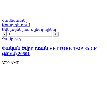
Համեմատել
Արագ դիտում
Ավելացնել նախընտրելիներ
Փական
Եվրո
Զամբյուղ
դռան
VЕTTORE
Փական Եվրո դռան VЕTTORE 192P-35 CP
192P-
(Քրոմ) 20501
35
CP
3700
AMD
(Քրոմ)
20501
quantity