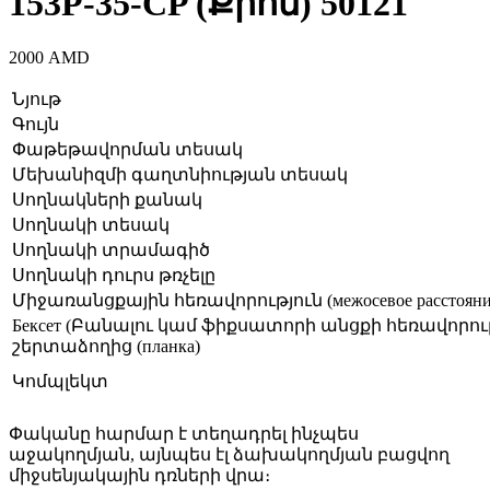
153P-35-CP (Քրոմ) 50121
2000
AMD
Նյութ
Գույն
Փաթեթավորման տեսակ
Մեխանիզմի գաղտնիության տեսակ
Սողնակների քանակ
Սողնակի տեսակ
Սողնակի տրամագիծ
Սողնակի դուրս թռչելը
Միջառանցքային հեռավորություն (межосевое расстояни
Бексет (Բանալու կամ ֆիքսատորի անցքի հեռավորու
շերտաձողից (планка)
Կոմպլեկտ
Փականը հարմար է տեղադրել ինչպես
աջակողմյան, այնպես էլ ձախակողմյան բացվող
միջսենյակային դռների վրա։