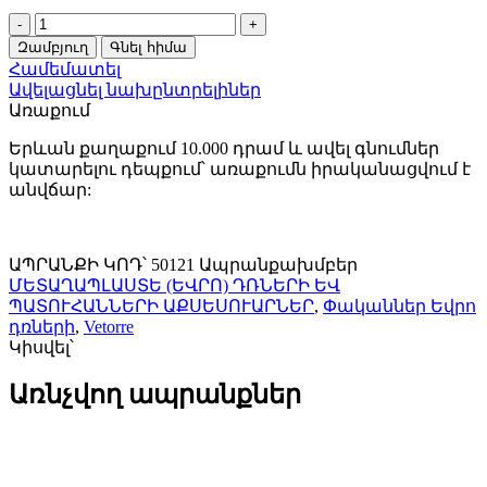
Փական
Եվրո
Զամբյուղ
Գնել հիմա
դռան
Համեմատել
Vetorre
Ավելացնել նախընտրելիներ
153P-
Առաքում
35-
CP
Երևան քաղաքում 10.000 դրամ և ավել գնումներ
(Քրոմ)
կատարելու դեպքում՝ առաքումն իրականացվում է
50121
անվճար:
quantity
ԱՊՐԱՆՔԻ ԿՈԴ՝
50121
Ապրանքախմբեր
ՄԵՏԱՂԱՊԼԱՍՏԵ (ԵՎՐՈ) ԴՌՆԵՐԻ ԵՎ
ՊԱՏՈՒՀԱՆՆԵՐԻ ԱՔՍԵՍՈՒԱՐՆԵՐ
,
Փականներ Եվրո
դռների
,
Vetorre
Կիսվել՝
Առնչվող ապրանքներ