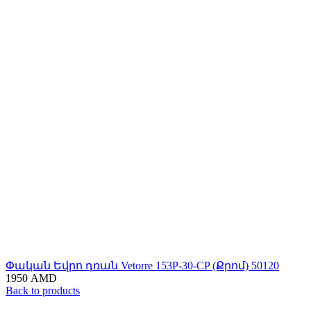
Փական Եվրո դռան Vetorre 153P-30-CP (Քրոմ) 50120
1950
AMD
Back to products