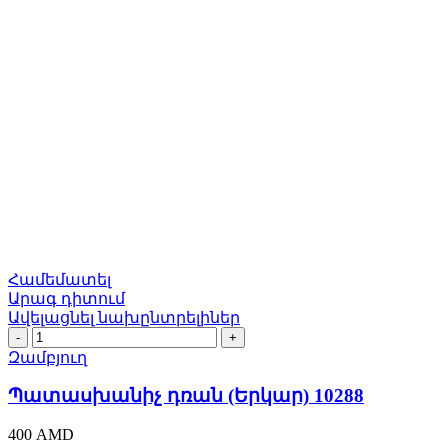
Համեմատել
Արագ դիտում
Ավելացնել նախընտրելիներ
Պատասխանիչ
դռան
Զամբյուղ
(Երկար)
10288
Պատասխանիչ դռան (Երկար) 10288
quantity
400
AMD