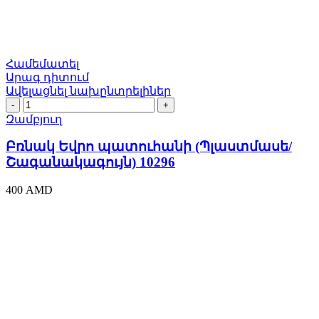
Համեմատել
Արագ դիտում
Ավելացնել նախընտրելիներ
Բռնակ
Եվրո
Զամբյուղ
պատուհանի
(Պլաստմասե/
Բռնակ Եվրո պատուհանի (Պլաստմասե/
Շագանակագույն)
Շագանակագույն) 10296
10296
quantity
400
AMD