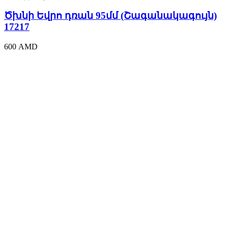
դռան
95մմ
Ծխնի Եվրո դռան 95մմ (Շագանակագույն)
(Շագանակագույն)
17217
17217
quantity
600
AMD