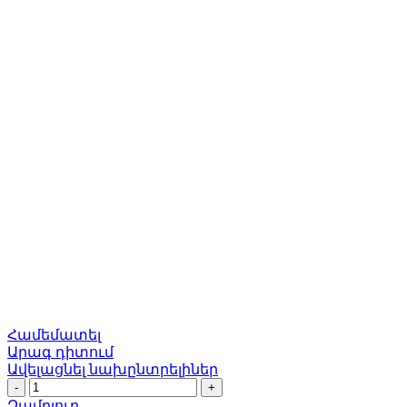
Համեմատել
Արագ դիտում
Ավելացնել նախընտրելիներ
Բռնակ
Եվրո
Զամբյուղ