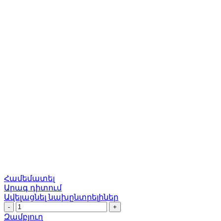
Համեմատել
Արագ դիտում
Ավելացնել նախընտրելիներ
Ծխնի
Եվրո
Զամբյուղ