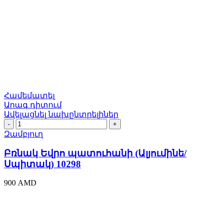
Համեմատել
Արագ դիտում
Ավելացնել նախընտրելիներ
Բռնակ
Եվրո
Զամբյուղ
պատուհանի
(Ալյումինե/
Բռնակ Եվրո պատուհանի (Ալյումինե/
Սպիտակ)
Սպիտակ) 10298
10298
quantity
900
AMD