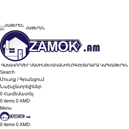
+374 91 28 61 86
+374 33 28 61 86
info@zamok.am
ՀԱՅԵՐԵՆ
ԳԼԽԱՎՈՐ
ՄԵՐ ՄԱՍԻՆ
ՏԵՍԱԿԱՆԻ
ԲԼՈԳ
ՀԵՏԱԴԱՐՁ ԿԱՊ
ՀԱՅԵՐԵՆ
Search
Մուտք / Գրանցում
Նախընտրելիներ
0
Համեմատել
0
items
0
AMD
Menu
0
items
0
AMD