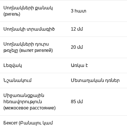
Սողնակների քանակ
3 հատ
(ригель)
Սողնակի տրամագիծ
12 մմ
Սողնակների դուրս
20 մմ
թռչելը (вылет ригелей)
Լեզվակ
Առկա է
Նշանակում
Մետաղական դռներ
Միջառանցքային
հեռավորություն
85 մմ
(межосевое расстояние)
Бексет (Բանալու կամ