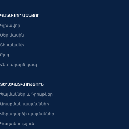
ԳԼԽԱՎՈՐ ՄԵՆՅՈՒ
Գլխավոր
Մեր մասին
Տեսականի
Բլոգ
Հետադարձ կապ
ՏԵՂԵԿԱՏՎՈՒԹՅՈՒՆ
Պայմաններ և Դրույթներ
Առաքման պայմաններ
Վերադարձի պայմաններ
Գաղտնիություն