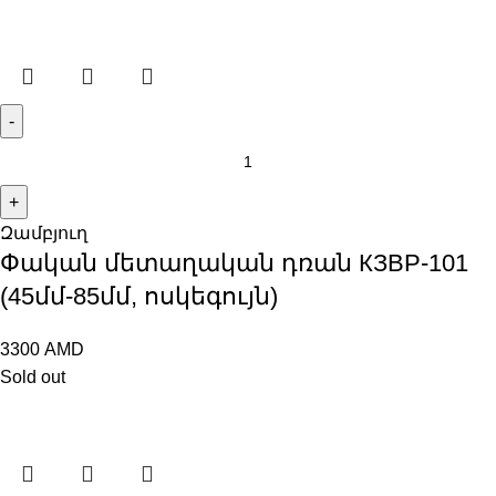
Զամբյուղ
Փական մետաղական դռան КЗВР-101
(45մմ-85մմ, ոսկեգույն)
3300
AMD
Sold out