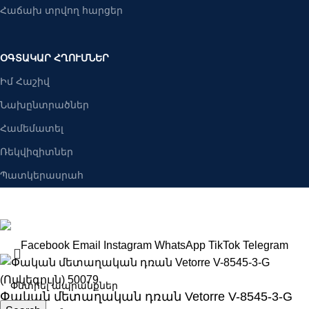
Հաճախ տրվող հարցեր
ՕԳՏԱԿԱՐ ՀՂՈՒՄՆԵՐ
Իմ Հաշիվ
Նախընտրածներ
Համեմատել
Ռեկվիզիտներ
Պատկերասրահ
Բանալիներ ՍՊԸ
2025 Բոլոր իրավունքները պաշպանված են։
Facebook
Email
Instagram
WhatsApp
TikTok
Telegram
Փական մետաղական դռան Vetorre V-8545-3-G