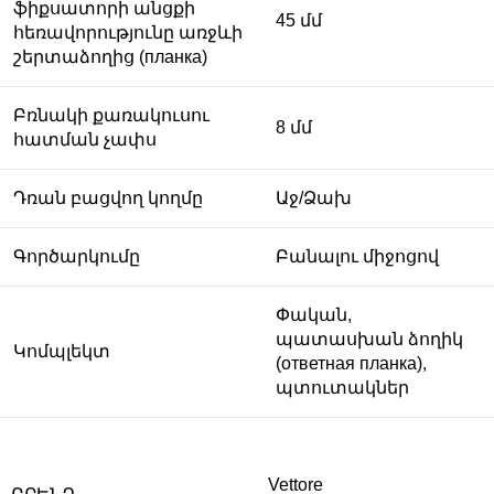
ֆիքսատորի անցքի
45 մմ
հեռավորությունը առջևի
շերտաձողից (планка)
Բռնակի քառակուսու
8 մմ
հատման չափս
Դռան բացվող կողմը
Աջ/Ձախ
Գործարկումը
Բանալու միջոցով
Փական,
պատասխան ձողիկ
Կոմպլեկտ
(ответная планка),
պտուտակներ
Vettore