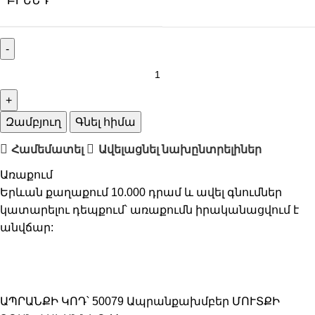
ԲՐԵՆԴ
Զամբյուղ
Գնել հիմա
Համեմատել
Ավելացնել նախընտրելիներ
Առաքում
Երևան քաղաքում 10.000 դրամ և ավել գնումներ
կատարելու դեպքում՝ առաքումն իրականացվում է
անվճար:
ԱՊՐԱՆՔԻ ԿՈԴ՝
50079
Ապրանքախմբեր
ՄՈՒՏՔԻ