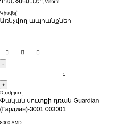
ԴՌԱՆ ՓԱԿԱՆՆԵՐ
,
Vetorre
Կիսվել՝
Առնչվող ապրանքներ
Զամբյուղ
Փական մուտքի դռան Guardian
(Гардиан)-3001 003001
8000
AMD