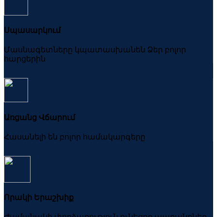
Սպասարկում
Մասնագետները կպատասխանեն Ձեր բոլոր
հարցերին
Առցանց Վճարում
Հասանելի են բոլոր համակարգերը
Որակի Երաշխիք
Ժամանակի փորձառություն ունեցող ապրանքներ