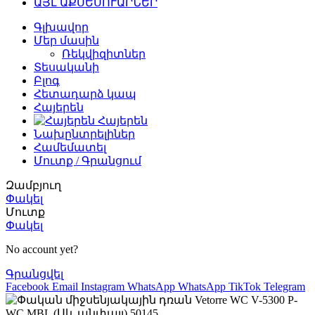
ԱՅԼ ԱՔՍԵՍՈՒԱՐՆԵՐ
Գլխավոր
Մեր մասին
Ռեկվիզիտներ
Տեսականի
Բլոգ
Հետադարձ կապ
Հայերեն
Հայերեն
Նախընտրելիներ
Համեմատել
Մուտք / Գրանցում
Զամբյուղ
Փակել
Մուտք
Փակել
No account yet?
Գրանցվել
Facebook
Email
Instagram
WhatsApp
WhatsApp
TikTok
Telegram