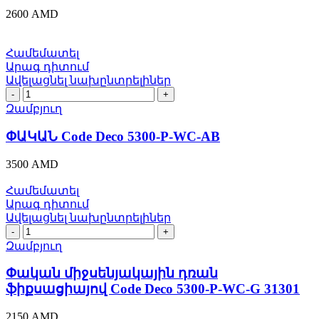
MC-
2600
AMD
WC-
NIS
31293
Համեմատել
quantity
Արագ դիտում
Ավելացնել նախընտրելիներ
ՓԱԿԱՆ
Code
Զամբյուղ
Deco
5300-
ՓԱԿԱՆ Code Deco 5300-P-WC-AB
P-
WC-
3500
AMD
AB
quantity
Համեմատել
Արագ դիտում
Ավելացնել նախընտրելիներ
Փական
միջսենյակային
Զամբյուղ
դռան
ֆիքսացիայով
Փական միջսենյակային դռան
Code
ֆիքսացիայով Code Deco 5300-P-WC-G 31301
Deco
5300-
2150
AMD