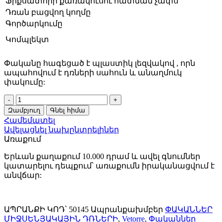
Ֆիքսատորի քառակուսու հատման չափս
Դռան բացվող կողմը
Գործարկումը
Կոմպլեկտ
Փականը հագեցած է պլաստիկ լեզվակով , որն
ապահովում է դռների սահուն և անաղմուկ
փակումը:
Փական
միջսենյակային
Զամբյուղ
Գնել հիմա
դռան
Համեմատել
Vetorre
Ավելացնել նախընտրելիներ
WC
Առաքում
V-
5300
Երևան քաղաքում 10.000 դրամ և ավել գնումներ
P-
կատարելու դեպքում՝ առաքումն իրականացվում է
WC
անվճար:
MBL
(Սև
անփայլ)
50145
ԱՊՐԱՆՔԻ ԿՈԴ՝
50145
Ապրանքախմբեր
ՓԱԿԱՆՆԵՐ
quantity
ՄԻՋՍԵՆՅԱԿԱՅԻՆ ԴՌՆԵՐԻ
,
Vetorre
,
Փականներ