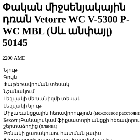
Փական միջսենյակային
դռան Vetorre WC V-5300 P-
WC MBL (Սև անփայլ)
50145
2200
AMD
Նյութ
Գույն
Փաթեթավորման տեսակ
Նշանակում
Լեզվակի մեխանիզմի տեսակ
Լեզվակի նյութ
Միջառանցքային հեռավորություն (межосевое расстояни
Бексет (Բանալու կամ ֆիքսատորի անցքի հեռավորու
շերտաձողից (планка)
Բռնակի քառակուսու հատման չափս