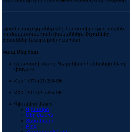
Այստեղ դուք կգտնեք Ձեր նախասիրություններին
համապատասխան փականներ, միջուկներ,
բռնակներ և այլ աքսեսուարներ։
Կապ Մեզ հետ
Արարատի մարզ, Գեղանիստ համայնքի 10-րդ
փող.23/2
Հեռ․՝ +374 (33) 286-186
Հեռ․՝ +374 (91) 286-186
Գլխավոր մենյու
Գլխավոր
Մեր մասին
Տեսականի
Բլոգ
Հետադարձ կապ