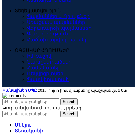
Տեղեկատվություն
Պայմաններ և Դրույթներ
Առաքման պայմաններ
Վերադարձի պայմաններ
Գաղտնիություն
Հաճախ տրվող հարցեր
ՕԳՏԱԿԱՐ ՀՂՈՒՄՆԵՐ
Իմ Հաշիվ
Նախընտրածներ
Համեմատել
Ռեկվիզիտներ
Պատկերասրահ
Բանալիներ ՍՊԸ
2025 Բոլոր իրավունքները պաշպանված են։
Search
Կոդ, անվանում, տեսակ, բրենդ
Search
Մենյու
Տեսականի