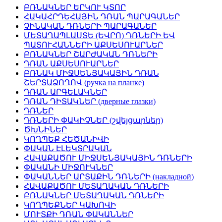
ԲՌՆԱԿՆԵՐ ԵՐԿՈՒ ԿՏՈՐ
ՀԱԿԱՀՐԴԵՀԱՅԻՆ ԴՌԱՆ ՊԱՐԱԳԱՆԵՐ
ՉԻՆԱԿԱՆ ԴՌՆԵՐԻ ՊԱՐԱԳԱՆԵՐ
ՄԵՏԱՂԱՊԼԱՍՏԵ (ԵՎՐՈ) ԴՌՆԵՐԻ ԵՎ
ՊԱՏՈՒՀԱՆՆԵՐԻ ԱՔՍԵՍՈՒԱՐՆԵՐ
ԲՌՆԱԿՆԵՐ ՇԱՐԺԱԿԱՆ ԴՌՆԵՐԻ
ԴՌԱՆ ԱՔՍԵՍՈՒԱՐՆԵՐ
ԲՌՆԱԿ ՄԻՋՍԵՆՅԱԿԱՅԻՆ ԴՌԱՆ
ՇԵՐՏԱՁՈՂՈՎ (ручка на планке)
ԴՌԱՆ ԱՐԳԵԼԱԿՆԵՐ
ԴՌԱՆ ԴԻՏԱԿՆԵՐ (дверные глазки)
ԴՌՆԵՐ
ԴՌՆԵՐԻ ՓԱԿԻՉՆԵՐ (շվեյցարներ)
ԾԽՆԻՆԵՐ
ԿՈՂՊԵՔ ՀԵԾԱՆԻՎԻ
ՓԱԿԱՆ ԷԼԵԿՏՐԱԿԱՆ
ՀԱՎԱՔԱԾՈՒ ՄԻՋՍԵՆՅԱԿԱՅԻՆ ԴՌՆԵՐԻ
ՓԱԿԱՆԻ ՄԻՋՈՒԿՆԵՐ
ՓԱԿԱՆՆԵՐ ԱՐՏԱՔԻՆ ԴՌՆԵՐԻ (накладной)
ՀԱՎԱՔԱԾՈՒ ՄԵՏԱՂԱԿԱՆ ԴՌՆԵՐԻ
ԲՌՆԱԿՆԵՐ ՄԵՏԱՂԱԿԱՆ ԴՌՆԵՐԻ
ԿՈՂՊԵՔՆԵՐ ԿԱԽՈՎԻ
ՄՈՒՏՔԻ ԴՌԱՆ ՓԱԿԱՆՆԵՐ