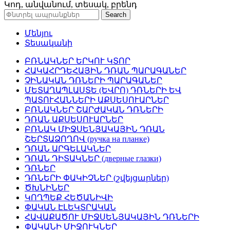
Կոդ, անվանում, տեսակ, բրենդ
Search
Մենյու
Տեսականի
ԲՌՆԱԿՆԵՐ ԵՐԿՈՒ ԿՏՈՐ
ՀԱԿԱՀՐԴԵՀԱՅԻՆ ԴՌԱՆ ՊԱՐԱԳԱՆԵՐ
ՉԻՆԱԿԱՆ ԴՌՆԵՐԻ ՊԱՐԱԳԱՆԵՐ
ՄԵՏԱՂԱՊԼԱՍՏԵ (ԵՎՐՈ) ԴՌՆԵՐԻ ԵՎ
ՊԱՏՈՒՀԱՆՆԵՐԻ ԱՔՍԵՍՈՒԱՐՆԵՐ
ԲՌՆԱԿՆԵՐ ՇԱՐԺԱԿԱՆ ԴՌՆԵՐԻ
ԴՌԱՆ ԱՔՍԵՍՈՒԱՐՆԵՐ
ԲՌՆԱԿ ՄԻՋՍԵՆՅԱԿԱՅԻՆ ԴՌԱՆ
ՇԵՐՏԱՁՈՂՈՎ (ручка на планке)
ԴՌԱՆ ԱՐԳԵԼԱԿՆԵՐ
ԴՌԱՆ ԴԻՏԱԿՆԵՐ (дверные глазки)
ԴՌՆԵՐ
ԴՌՆԵՐԻ ՓԱԿԻՉՆԵՐ (շվեյցարներ)
ԾԽՆԻՆԵՐ
ԿՈՂՊԵՔ ՀԵԾԱՆԻՎԻ
ՓԱԿԱՆ ԷԼԵԿՏՐԱԿԱՆ
ՀԱՎԱՔԱԾՈՒ ՄԻՋՍԵՆՅԱԿԱՅԻՆ ԴՌՆԵՐԻ
ՓԱԿԱՆԻ ՄԻՋՈՒԿՆԵՐ