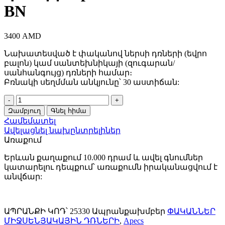
BN
3400
AMD
Նախատեսված է փականով ներսի դռների (եվրո
բալոն) կամ սանտեխնիկայի (զուգարան/
սանհանգույց) դռների համար։
Բռնակի սեղմման անկյունը՝ 30 աստիճան:
Փական
միջսենյակային
Զամբյուղ
Գնել հիմա
դռների
Համեմատել
Apecs
Ավելացնել նախընտրելիներ
5300-
Առաքում
M-
WC-
Երևան քաղաքում 10.000 դրամ և ավել գնումներ
BN
կատարելու դեպքում՝ առաքումն իրականացվում է
quantity
անվճար:
ԱՊՐԱՆՔԻ ԿՈԴ՝
25330
Ապրանքախմբեր
ՓԱԿԱՆՆԵՐ
ՄԻՋՍԵՆՅԱԿԱՅԻՆ ԴՌՆԵՐԻ
,
Apecs