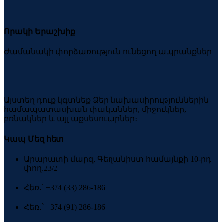
Որակի Երաշխիք
Ժամանակի փորձառություն ունեցող ապրանքներ
Այստեղ դուք կգտնեք Ձեր նախասիրություններին
համապատասխան փականներ, միջուկներ,
բռնակներ և այլ աքսեսուարներ։
Կապ Մեզ հետ
Արարատի մարզ, Գեղանիստ համայնքի 10-րդ
փող.23/2
Հեռ․՝ +374 (33) 286-186
Հեռ․՝ +374 (91) 286-186