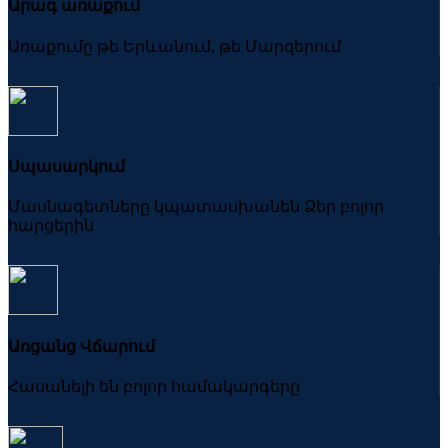
Արագ առաքում
Առաքումը թե Երևանում, թե Մարզերում
Սպասարկում
Մասնագետները կպատասխանեն Ձեր բոլոր
հարցերին
Առցանց Վճարում
Հասանելի են բոլոր համակարգերը