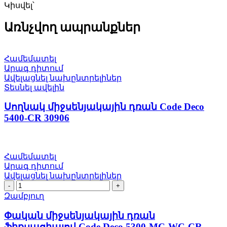
Կիսվել՝
Առնչվող ապրանքներ
Համեմատել
Արագ դիտում
Ավելացնել նախընտրելիներ
Տեսնել ավելին
Սողնակ միջսենյակային դռան Code Deco
5400-CR 30906
Համեմատել
Արագ դիտում
Ավելացնել նախընտրելիներ
Փական
միջսենյակային
Զամբյուղ
դռան
ֆիքսացիայով
Փական միջսենյակային դռան
Code
ֆիքսացիայով Code Deco 5300-MC-WC-CR