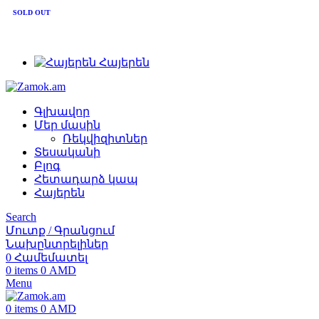
+374 91 28 61 86
SOLD OUT
+374 33 28 61 86
info@zamok.am
Հայերեն
Գլխավոր
Մեր մասին
Ռեկվիզիտներ
Տեսականի
Բլոգ
Հետադարձ կապ
Հայերեն
Search
Մուտք / Գրանցում
Նախընտրելիներ
0
Համեմատել
0
items
0
AMD
Menu
0
items
0
AMD