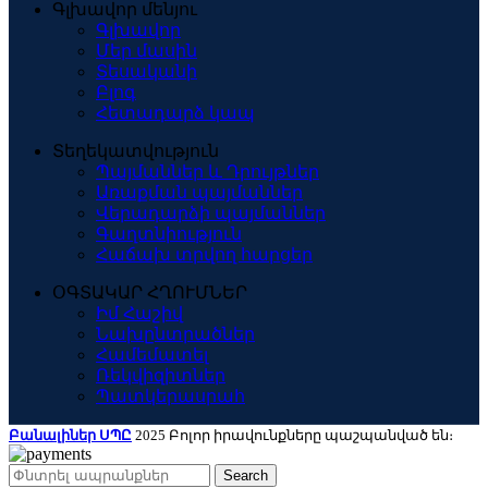
Գլխավոր մենյու
Գլխավոր
Մեր մասին
Տեսականի
Բլոգ
Հետադարձ կապ
Տեղեկատվություն
Պայմաններ և Դրույթներ
Առաքման պայմաններ
Վերադարձի պայմաններ
Գաղտնիություն
Հաճախ տրվող հարցեր
ՕԳՏԱԿԱՐ ՀՂՈՒՄՆԵՐ
Իմ Հաշիվ
Նախընտրածներ
Համեմատել
Ռեկվիզիտներ
Պատկերասրահ
Բանալիներ ՍՊԸ
2025 Բոլոր իրավունքները պաշպանված են։
Search