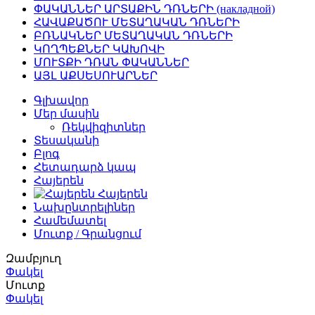
ՓԱԿԱՆՆԵՐ ԱՐՏԱՔԻՆ ԴՌՆԵՐԻ (накладной)
ՀԱՎԱՔԱԾՈՒ ՄԵՏԱՂԱԿԱՆ ԴՌՆԵՐԻ
ԲՌՆԱԿՆԵՐ ՄԵՏԱՂԱԿԱՆ ԴՌՆԵՐԻ
ԿՈՂՊԵՔՆԵՐ ԿԱԽՈՎԻ
ՄՈՒՏՔԻ ԴՌԱՆ ՓԱԿԱՆՆԵՐ
ԱՅԼ ԱՔՍԵՍՈՒԱՐՆԵՐ
Գլխավոր
Մեր մասին
Ռեկվիզիտներ
Տեսականի
Բլոգ
Հետադարձ կապ
Հայերեն
Հայերեն
Նախընտրելիներ
Համեմատել
Մուտք / Գրանցում
Զամբյուղ
Փակել
Մուտք
Փակել