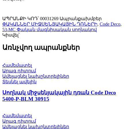
ԱՊՐԱՆՔԻ ԿՈԴ՝
00031269
Ապրանքախմբեր
ՓԱԿԱՆՆԵՐ ՄԻՋՍԵՆՅԱԿԱՅԻՆ ԴՌՆԵՐԻ
,
Code Deco
,
53-MC Փական մագնիսական սողնակով
Կիսվել՝
Առնչվող ապրանքներ
Համեմատել
Արագ դիտում
Ավելացնել նախընտրելիներ
Տեսնել ավելին
Սողնակ միջսենյակային դռան Code Deco
5400-P-BLM 30915
Համեմատել
Արագ դիտում
Ավելացնել նախընտրելիներ