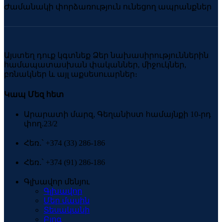
Ժամանակի փորձառություն ունեցող ապրանքներ
Այստեղ դուք կգտնեք Ձեր նախասիրություններին
համապատասխան փականներ, միջուկներ,
բռնակներ և այլ աքսեսուարներ։
Կապ Մեզ հետ
Արարատի մարզ, Գեղանիստ համայնքի 10-րդ
փող.23/2
Հեռ․՝ +374 (33) 286-186
Հեռ․՝ +374 (91) 286-186
Գլխավոր մենյու
Գլխավոր
Մեր մասին
Տեսականի
Բլոգ