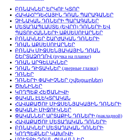
ԲՌՆԱԿՆԵՐ ԵՐԿՈՒ ԿՏՈՐ
ՀԱԿԱՀՐԴԵՀԱՅԻՆ ԴՌԱՆ ՊԱՐԱԳԱՆԵՐ
ՉԻՆԱԿԱՆ ԴՌՆԵՐԻ ՊԱՐԱԳԱՆԵՐ
ՄԵՏԱՂԱՊԼԱՍՏԵ (ԵՎՐՈ) ԴՌՆԵՐԻ ԵՎ
ՊԱՏՈՒՀԱՆՆԵՐԻ ԱՔՍԵՍՈՒԱՐՆԵՐ
ԲՌՆԱԿՆԵՐ ՇԱՐԺԱԿԱՆ ԴՌՆԵՐԻ
ԴՌԱՆ ԱՔՍԵՍՈՒԱՐՆԵՐ
ԲՌՆԱԿ ՄԻՋՍԵՆՅԱԿԱՅԻՆ ԴՌԱՆ
ՇԵՐՏԱՁՈՂՈՎ (ручка на планке)
ԴՌԱՆ ԱՐԳԵԼԱԿՆԵՐ
ԴՌԱՆ ԴԻՏԱԿՆԵՐ (дверные глазки)
ԴՌՆԵՐ
ԴՌՆԵՐԻ ՓԱԿԻՉՆԵՐ (շվեյցարներ)
ԾԽՆԻՆԵՐ
ԿՈՂՊԵՔ ՀԵԾԱՆԻՎԻ
ՓԱԿԱՆ ԷԼԵԿՏՐԱԿԱՆ
ՀԱՎԱՔԱԾՈՒ ՄԻՋՍԵՆՅԱԿԱՅԻՆ ԴՌՆԵՐԻ
ՓԱԿԱՆԻ ՄԻՋՈՒԿՆԵՐ
ՓԱԿԱՆՆԵՐ ԱՐՏԱՔԻՆ ԴՌՆԵՐԻ (накладной)
ՀԱՎԱՔԱԾՈՒ ՄԵՏԱՂԱԿԱՆ ԴՌՆԵՐԻ
ԲՌՆԱԿՆԵՐ ՄԵՏԱՂԱԿԱՆ ԴՌՆԵՐԻ
ԿՈՂՊԵՔՆԵՐ ԿԱԽՈՎԻ
ՄՈՒՏՔԻ ԴՌԱՆ ՓԱԿԱՆՆԵՐ