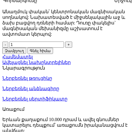
Գործարկումը
Միջուկ
Անաղմուկ փական՝ կենտրոնական մագնիսական
սողնակով: Նախատեսված է միջսենյակային աջ և
ձախ բացվող դռների համար: Դուռը փակելիս`
մագնիսական մեխանիզմը աշխատում է
ավտոմատ կերպով:
Փական
միջսենյակային
Զամբյուղ
Գնել հիմա
Code
Համեմատել
Deco
Ավելացնել նախընտրելիներ
5300-
Նկարագրություն
MC-
AB
Ներբեռնել թռուցիկը
31269
quantity
Ներբեռնել անձնագիրը
Ներբեռնել սերտիֆիկատը
Առաքում
Երևան քաղաքում 10.000 դրամ և ավել գնումներ
կատարելու դեպքում՝ առաքումն իրականացվում է
անվճար: