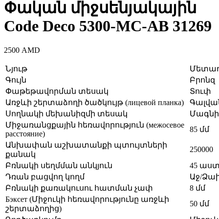
Փական միջսենյակային
Code Deco 5300-MC-AB 31269
2500
AMD
Նյութ
Մետա
Գույն
Բրոնզ
Փաթեթավորման տեսակ
Տուփ
Առջևի շերտաձողի ծածկույթ (лицевой планка)
Գալվա
Սողնակի մեխանիզմի տեսակ
Մագն
Միջառանցքային հեռավորություն (межосевое
85 մմ
расстояние)
Անխափան աշխատանքի պտույտների
250000
քանակ
Բռնակի սեղմման անկյուն
45 աս
Դռան բացվող կողմ
Աջ/Ձա
Բռնակի քառակուսու հատման չափ
8 մմ
Бэксет (Միջուկի հեռավորությունը առջևի
50 մմ
շերտաձողից)