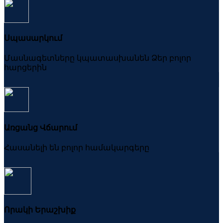
Սպասարկում
Մասնագետները կպատասխանեն Ձեր բոլոր
հարցերին
Առցանց Վճարում
Հասանելի են բոլոր համակարգերը
Որակի Երաշխիք