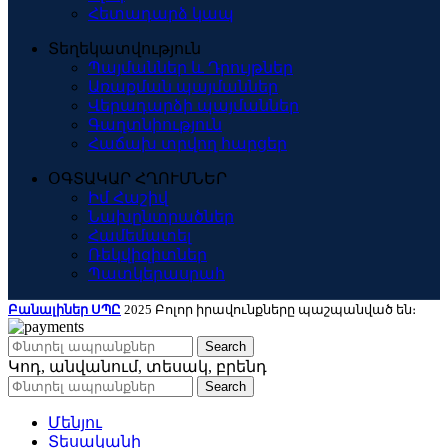
Հետադարձ կապ
Տեղեկատվություն
Պայմաններ և Դրույթներ
Առաքման պայմաններ
Վերադարձի պայմաններ
Գաղտնիություն
Հաճախ տրվող հարցեր
ՕԳՏԱԿԱՐ ՀՂՈՒՄՆԵՐ
Իմ Հաշիվ
Նախընտրածներ
Համեմատել
Ռեկվիզիտներ
Պատկերասրահ
Բանալիներ ՍՊԸ
2025 Բոլոր իրավունքները պաշպանված են։
Search
Կոդ, անվանում, տեսակ, բրենդ
Search
Մենյու
Տեսականի