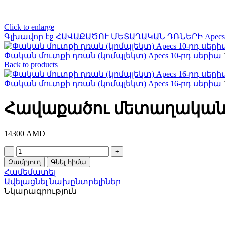
Click to enlarge
Գլխավոր էջ
ՀԱՎԱՔԱԾՈՒ ՄԵՏԱՂԱԿԱՆ ԴՌՆԵՐԻ
Apec
Փական մուտքի դռան (կոմպլեկտ) Apecs 10-րդ սերիա
Back to products
Փական մուտքի դռան (կոմպլեկտ) Apecs 16-րդ սերիա
Հավաքածու մետաղական դ
14300
AMD
Հավաքածու
մետաղական
Զամբյուղ
Գնել հիմա
դռան
Համեմատել
Apecs
Ավելացնել նախընտրելիներ
16-
Նկարագրություն
րդ
սերիա
quantity