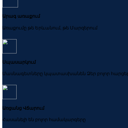
Արագ առաքում
Առաքումը թե Երևանում, թե Մարզերում
Սպասարկում
Մասնագետները կպատասխանեն Ձեր բոլոր հարցե
Առցանց Վճարում
Հասանելի են բոլոր համակարգերը