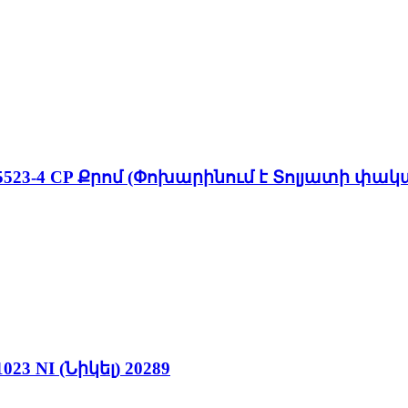
-4 CP Քրոմ (Փոխարինում է Տոլյատի փակա
 NI (Նիկել) 20289