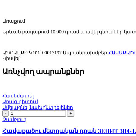
Առաքում
Երևան քաղաքում 10.000 դրամ և ավել գնումներ կա
ԱՊՐԱՆՔԻ ԿՈԴ՝
00017197
Ապրանքախմբեր
ՀԱՎԱՔԱԾՈ
Կիսվել՝
Առնչվող ապրանքներ
Համեմատել
Արագ դիտում
Ավելացնել նախընտրելիներ
Հավաքածու
մետղական
Զամբյուղ
դռան
ЗЕНИТ
Հավաքածու մետղական դռան ЗЕНИТ ЗВ4-3.01
ЗВ4-