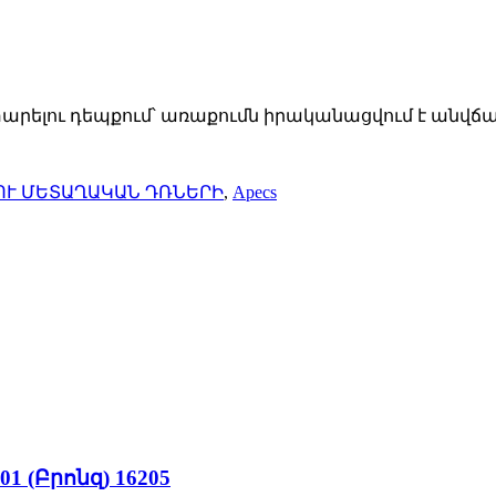
տարելու դեպքում՝ առաքումն իրականացվում է անվճա
Ւ ՄԵՏԱՂԱԿԱՆ ԴՌՆԵՐԻ
,
Apecs
 (Բրոնզ) 16205