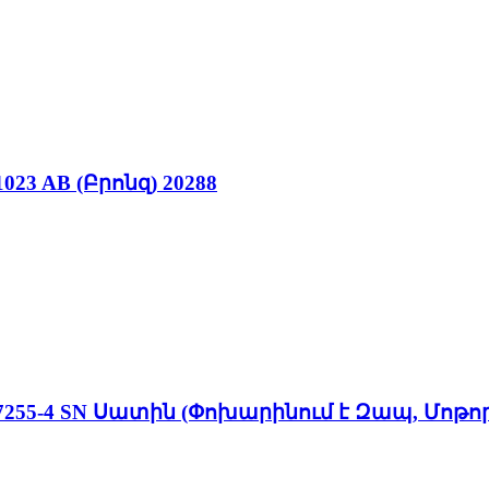
 AB (Բրոնզ) 20288
5-4 SN Սատին (Փոխարինում է Զապ, Մոթոր