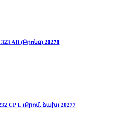
 AB (Բրոնզ) 20278
CP L (Քրոմ, ձախ) 20277