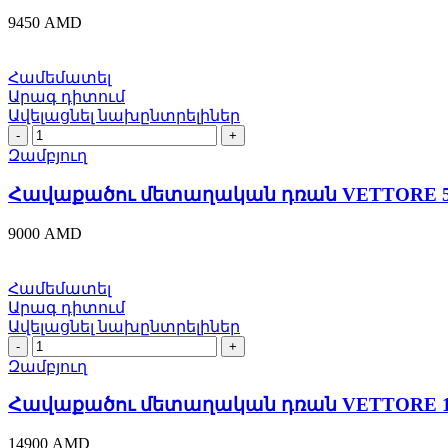
3.01
9450
AMD
(Բրոնզ)
16205
quantity
Համեմատել
Արագ դիտում
Ավելացնել նախընտրելիներ
Հավաքածու
մետաղական
Զամբյուղ
դռան
VETTORE
Հավաքածու մետաղական դռան VETTORE 5523
5523-
4
9000
AMD
CP
Քրոմ
(Փոխարինում
Համեմատել
է
Արագ դիտում
Տոլյատի
Ավելացնել նախընտրելիներ
փականին)
Հավաքածու
20535
մետաղական
Զամբյուղ
quantity
դռան
VЕTTORE
Հավաքածու մետաղական դռան VЕTTORE 1023
1023
NI
14900
AMD