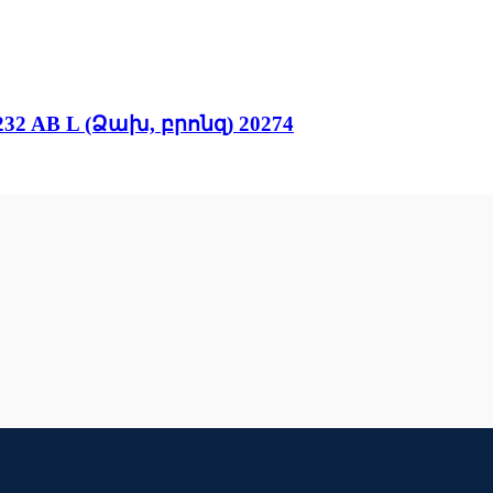
AB L (Ձախ, բրոնզ) 20274