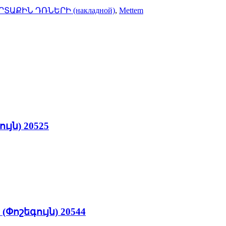
ՏԱՔԻՆ ԴՌՆԵՐԻ (накладной)
,
Mettem
յն) 20525
Փոշեգույն) 20544