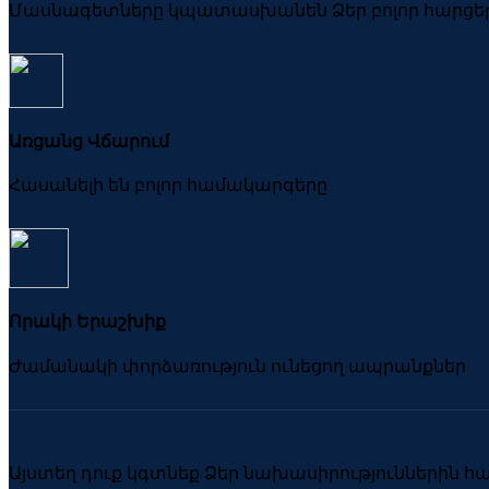
Մասնագետները կպատասխանեն Ձեր բոլոր հարցե
Առցանց Վճարում
Հասանելի են բոլոր համակարգերը
Որակի Երաշխիք
Ժամանակի փորձառություն ունեցող ապրանքներ
Այստեղ դուք կգտնեք Ձեր նախասիրություններին 