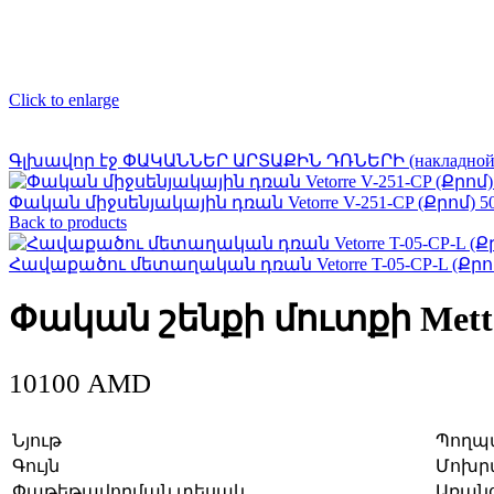
Click to enlarge
Գլխավոր էջ
ՓԱԿԱՆՆԵՐ ԱՐՏԱՔԻՆ ԴՌՆԵՐԻ (накладно
Փական միջսենյակային դռան Vetorre V-251-CP (Քրոմ) 5
Back to products
Հավաքածու մետաղական դռան Vetorre T-05-CP-L (Քրո
Փական շենքի մուտքի Mettem
10100
AMD
Նյութ
Պող
Գույն
Մոխրա
Փաթեթավորման տեսակ
Առան