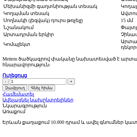
Մեխանիզմի գաղտնիության տեսակ
Կոդայ
Կողպման տեսակ
Ավտո
Սողնակի (լեզվակ) դուրս թռչելը
15 մմ
Նշանակում
Փայտյ
Արտադրման երկիր
Չինա
Արտաք
Կոմպլեկտ
դեկոր
Mettem ծածկագրով փականը նախատեսված է արտա
հնարավորություն։
Ուղեցույց
Փական
շենքի
Զամբյուղ
Գնել հիմա
մուտքի
Համեմատել
Mettem
Ավելացնել նախընտրելիներ
3KP-
Նկարագրություն
2
Առաքում
(Меттэм-
ЗКП-2)
Երևան քաղաքում 10.000 դրամ և ավել գնումներ կա
50118
quantity