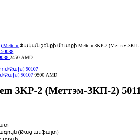
й)
Mettem
Փական շենքի մուտքի Mettem 3KP-2 (Меттэм-ЗКП-2
0088
2450
AMD
մ/Ձախ) 50107
9500
AMD
 3KP-2 (Меттэм-ЗКП-2) 501
պատ
գույն (Թաց ասֆալտ)
ց տուփ