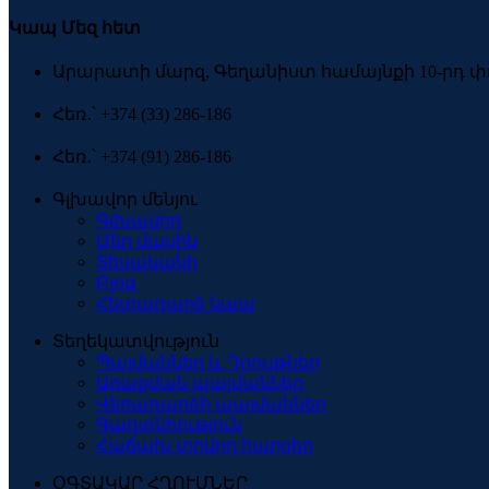
Կապ Մեզ հետ
Արարատի մարզ, Գեղանիստ համայնքի 10-րդ փո
Հեռ․՝ +374 (33) 286-186
Հեռ․՝ +374 (91) 286-186
Գլխավոր մենյու
Գլխավոր
Մեր մասին
Տեսականի
Բլոգ
Հետադարձ կապ
Տեղեկատվություն
Պայմաններ և Դրույթներ
Առաքման պայմաններ
Վերադարձի պայմաններ
Գաղտնիություն
Հաճախ տրվող հարցեր
ՕԳՏԱԿԱՐ ՀՂՈՒՄՆԵՐ