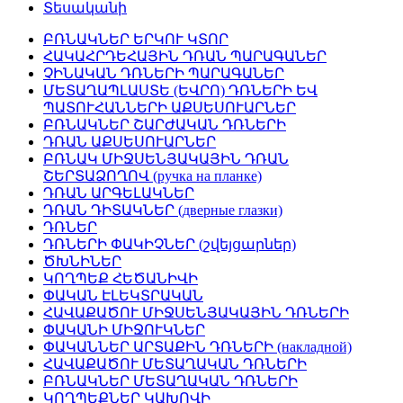
Տեսականի
ԲՌՆԱԿՆԵՐ ԵՐԿՈՒ ԿՏՈՐ
ՀԱԿԱՀՐԴԵՀԱՅԻՆ ԴՌԱՆ ՊԱՐԱԳԱՆԵՐ
ՉԻՆԱԿԱՆ ԴՌՆԵՐԻ ՊԱՐԱԳԱՆԵՐ
ՄԵՏԱՂԱՊԼԱՍՏԵ (ԵՎՐՈ) ԴՌՆԵՐԻ ԵՎ
ՊԱՏՈՒՀԱՆՆԵՐԻ ԱՔՍԵՍՈՒԱՐՆԵՐ
ԲՌՆԱԿՆԵՐ ՇԱՐԺԱԿԱՆ ԴՌՆԵՐԻ
ԴՌԱՆ ԱՔՍԵՍՈՒԱՐՆԵՐ
ԲՌՆԱԿ ՄԻՋՍԵՆՅԱԿԱՅԻՆ ԴՌԱՆ
ՇԵՐՏԱՁՈՂՈՎ (ручка на планке)
ԴՌԱՆ ԱՐԳԵԼԱԿՆԵՐ
ԴՌԱՆ ԴԻՏԱԿՆԵՐ (дверные глазки)
ԴՌՆԵՐ
ԴՌՆԵՐԻ ՓԱԿԻՉՆԵՐ (շվեյցարներ)
ԾԽՆԻՆԵՐ
ԿՈՂՊԵՔ ՀԵԾԱՆԻՎԻ
ՓԱԿԱՆ ԷԼԵԿՏՐԱԿԱՆ
ՀԱՎԱՔԱԾՈՒ ՄԻՋՍԵՆՅԱԿԱՅԻՆ ԴՌՆԵՐԻ
ՓԱԿԱՆԻ ՄԻՋՈՒԿՆԵՐ
ՓԱԿԱՆՆԵՐ ԱՐՏԱՔԻՆ ԴՌՆԵՐԻ (накладной)
ՀԱՎԱՔԱԾՈՒ ՄԵՏԱՂԱԿԱՆ ԴՌՆԵՐԻ
ԲՌՆԱԿՆԵՐ ՄԵՏԱՂԱԿԱՆ ԴՌՆԵՐԻ
ԿՈՂՊԵՔՆԵՐ ԿԱԽՈՎԻ