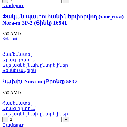
պատուհանի
Զամբյուղ
ներփորվող
(завертка)
Փական պատուհանի ներփորվող (завертка)
Nora-
Nora-m ЗР-2 (Ցինկ) 16541
m
ЗР-2
350
AMD
(Ցինկ)
Sold out
16541
quantity
Համեմատել
Արագ դիտում
Ավելացնել նախընտրելիներ
Տեսնել ավելին
Կախիչ Nora-m (Բրոնզ) 5837
350
AMD
Համեմատել
Արագ դիտում
Ավելացնել նախընտրելիներ
Բռնակ
Սարատով
Զամբյուղ