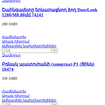
Զամբյուղ
ձող
DoorLook
Շպինգալետը երկարացնող ձող DoorLook
1280/M8,80մմ
1280/M8,80մմ 74241
74241
quantity
200
AMD
Համեմատել
Արագ դիտում
Ավելացնել նախընտրելիներ
Բռնակ
պատուհանի
Զամբյուղ
(завертка)
Р1
Բռնակ պատուհանի (завертка) Р1 (Ցինկ)
(Ցինկ)
16474
16474
quantity
350
AMD
Համեմատել
Արագ դիտում
Ավելացնել նախընտրելիներ
Փական