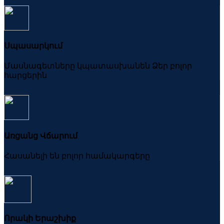
Սպասարկում
Մասնագետները կպատասխանեն Ձեր բոլոր
հարցերին
Առցանց Վճարում
Հասանելի են բոլոր համակարգերը
Որակի Երաշխիք