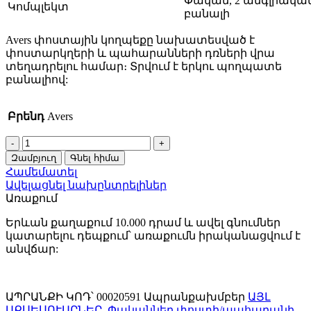
Փական, 2 անգլիակա
Կոմպլեկտ
բանալի
Avers փոստային կողպեքը նախատեսված է
փոստարկղերի և պահարանների դռների վրա
տեղադրելու համար։ Տրվում է երկու պողպատե
բանալիով:
Բրենդ
Avers
Փական
փոստի
Զամբյուղ
Գնել հիմա
Avers
Համեմատել
CAM-
Ավելացնել նախընտրելիներ
01/25-
Առաքում
NI(Նիկել)
quantity
Երևան քաղաքում 10.000 դրամ և ավել գնումներ
կատարելու դեպքում՝ առաքումն իրականացվում է
անվճար:
ԱՊՐԱՆՔԻ ԿՈԴ՝
00020591
Ապրանքախմբեր
ԱՅԼ
ԱՔՍԵՍՈՒԱՐՆԵՐ
,
Փականներ փոստի/պահարանի