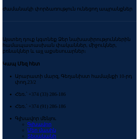
Ժամանակի փորձառություն ունեցող ապրանքներ
Այստեղ դուք կգտնեք Ձեր նախասիրություններին
համապատասխան փականներ, միջուկներ,
բռնակներ և այլ աքսեսուարներ։
Կապ Մեզ հետ
Արարատի մարզ, Գեղանիստ համայնքի 10-րդ
փող.23/2
Հեռ․՝ +374 (33) 286-186
Հեռ․՝ +374 (91) 286-186
Գլխավոր մենյու
Գլխավոր
Մեր մասին
Տեսականի