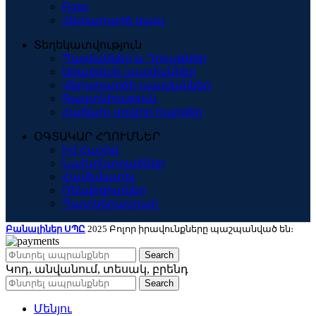
Բլոգ
Հետադարձ կապ
Տեղեկատվություն
Պայմաններ և Դրույթներ
Առաքման պայմաններ
Վերադարձի պայմաններ
Գաղտնիություն
Հաճախ տրվող հարցեր
ՕԳՏԱԿԱՐ ՀՂՈՒՄՆԵՐ
Իմ Հաշիվ
Նախընտրածներ
Համեմատել
Ռեկվիզիտներ
Պատկերասրահ
Բանալիներ ՍՊԸ
2025 Բոլոր իրավունքները պաշպանված են։
Search
Կոդ, անվանում, տեսակ, բրենդ
Search
Մենյու