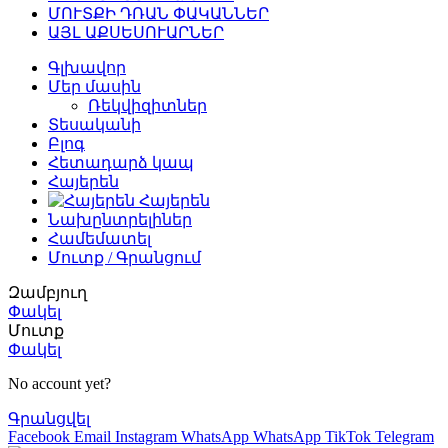
ՄՈՒՏՔԻ ԴՌԱՆ ՓԱԿԱՆՆԵՐ
ԱՅԼ ԱՔՍԵՍՈՒԱՐՆԵՐ
Գլխավոր
Մեր մասին
Ռեկվիզիտներ
Տեսականի
Բլոգ
Հետադարձ կապ
Հայերեն
Հայերեն
Նախընտրելիներ
Համեմատել
Մուտք / Գրանցում
Զամբյուղ
Փակել
Մուտք
Փակել
No account yet?
Գրանցվել
Facebook
Email
Instagram
WhatsApp
WhatsApp
TikTok
Telegram