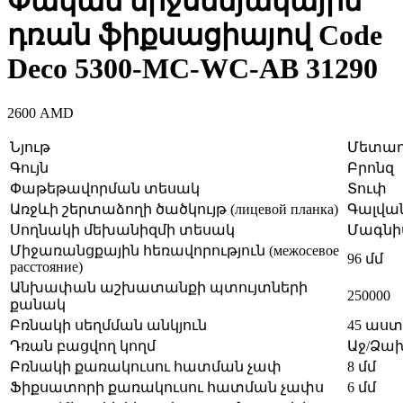
Փական միջսենյակային
դռան ֆիքսացիայով Code
Deco 5300-MC-WC-AB 31290
2600
AMD
Նյութ
Մետա
Գույն
Բրոնզ
Փաթեթավորման տեսակ
Տուփ
Առջևի շերտաձողի ծածկույթ (лицевой планка)
Գալվա
Սողնակի մեխանիզմի տեսակ
Մագնի
Միջառանցքային հեռավորություն (межосевое
96 մմ
расстояние)
Անխափան աշխատանքի պտույտների
250000
քանակ
Բռնակի սեղմման անկյուն
45 աս
Դռան բացվող կողմ
Աջ/Ձա
Բռնակի քառակուսու հատման չափ
8 մմ
Ֆիքսատորի քառակուսու հատման չափս
6 մմ