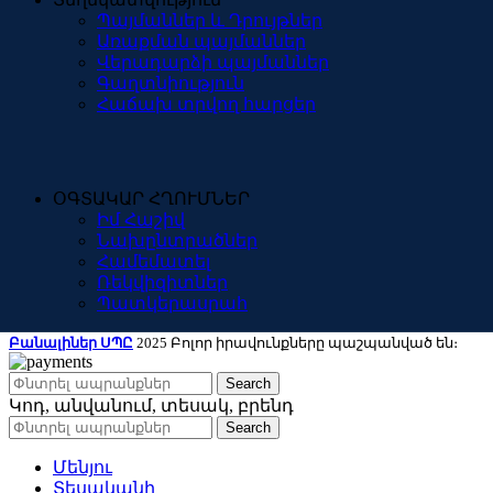
Պայմաններ և Դրույթներ
Առաքման պայմաններ
Վերադարձի պայմաններ
Գաղտնիություն
Հաճախ տրվող հարցեր
ՕԳՏԱԿԱՐ ՀՂՈՒՄՆԵՐ
Իմ Հաշիվ
Նախընտրածներ
Համեմատել
Ռեկվիզիտներ
Պատկերասրահ
Բանալիներ ՍՊԸ
2025 Բոլոր իրավունքները պաշպանված են։
Search
Կոդ, անվանում, տեսակ, բրենդ
Search
Մենյու
Տեսականի