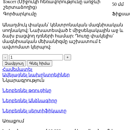
Бэксет (Միջուկի հեռավորությունը առջևի
50 մմ
շերտաձողից)
Գործարկումը
Ֆիքսա
Անաղմուկ փական՝ կենտրոնական մագնիսական
սողնակով: Նախատեսված է միջսենյակային աջ և
ձախ բացվող դռների համար: Դուռը փակելիս`
մագնիսական մեխանիզմը աշխատում է
ավտոմատ կերպով:
Փական
միջսենյակային
Զամբյուղ
Գնել հիմա
դռան
Համեմատել
ֆիքսացիայով
Ավելացնել նախընտրելիներ
Code
Նկարագրություն
Deco
5300-
Ներբեռնել թռուցիկը
MC-
WC-
Ներբեռնել Անձնագիրը
AB
31290
Ներբեռնել սերտիֆիկատը
quantity
Առաքում