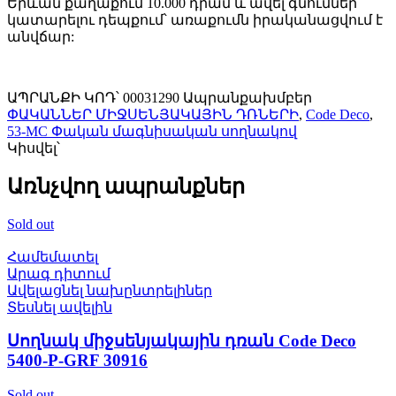
Երևան քաղաքում 10.000 դրամ և ավել գնումներ
կատարելու դեպքում՝ առաքումն իրականացվում է
անվճար:
ԱՊՐԱՆՔԻ ԿՈԴ՝
00031290
Ապրանքախմբեր
ՓԱԿԱՆՆԵՐ ՄԻՋՍԵՆՅԱԿԱՅԻՆ ԴՌՆԵՐԻ
,
Code Deco
,
53-MC Փական մագնիսական սողնակով
Կիսվել՝
Առնչվող ապրանքներ
Sold out
Համեմատել
Արագ դիտում
Ավելացնել նախընտրելիներ
Տեսնել ավելին
Սողնակ միջսենյակային դռան Code Deco
5400-P-GRF 30916
Sold out