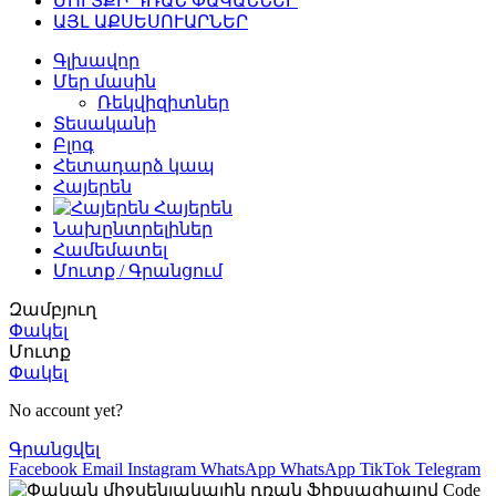
ՄՈՒՏՔԻ ԴՌԱՆ ՓԱԿԱՆՆԵՐ
ԱՅԼ ԱՔՍԵՍՈՒԱՐՆԵՐ
Գլխավոր
Մեր մասին
Ռեկվիզիտներ
Տեսականի
Բլոգ
Հետադարձ կապ
Հայերեն
Հայերեն
Նախընտրելիներ
Համեմատել
Մուտք / Գրանցում
Զամբյուղ
Փակել
Մուտք
Փակել
No account yet?
Գրանցվել
Facebook
Email
Instagram
WhatsApp
WhatsApp
TikTok
Telegram