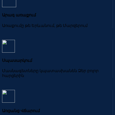
Արագ առաքում
Առաքումը թե Երևանում, թե Մարզերում
Սպասարկում
Մասնագետները կպատասխանեն Ձեր բոլոր
հարցերին
Առցանց Վճարում