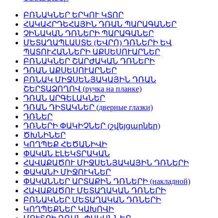
ԲՌՆԱԿՆԵՐ ԵՐԿՈՒ ԿՏՈՐ
ՀԱԿԱՀՐԴԵՀԱՅԻՆ ԴՌԱՆ ՊԱՐԱԳԱՆԵՐ
ՉԻՆԱԿԱՆ ԴՌՆԵՐԻ ՊԱՐԱԳԱՆԵՐ
ՄԵՏԱՂԱՊԼԱՍՏԵ (ԵՎՐՈ) ԴՌՆԵՐԻ ԵՎ
ՊԱՏՈՒՀԱՆՆԵՐԻ ԱՔՍԵՍՈՒԱՐՆԵՐ
ԲՌՆԱԿՆԵՐ ՇԱՐԺԱԿԱՆ ԴՌՆԵՐԻ
ԴՌԱՆ ԱՔՍԵՍՈՒԱՐՆԵՐ
ԲՌՆԱԿ ՄԻՋՍԵՆՅԱԿԱՅԻՆ ԴՌԱՆ
ՇԵՐՏԱՁՈՂՈՎ (ручка на планке)
ԴՌԱՆ ԱՐԳԵԼԱԿՆԵՐ
ԴՌԱՆ ԴԻՏԱԿՆԵՐ (дверные глазки)
ԴՌՆԵՐ
ԴՌՆԵՐԻ ՓԱԿԻՉՆԵՐ (շվեյցարներ)
ԾԽՆԻՆԵՐ
ԿՈՂՊԵՔ ՀԵԾԱՆԻՎԻ
ՓԱԿԱՆ ԷԼԵԿՏՐԱԿԱՆ
ՀԱՎԱՔԱԾՈՒ ՄԻՋՍԵՆՅԱԿԱՅԻՆ ԴՌՆԵՐԻ
ՓԱԿԱՆԻ ՄԻՋՈՒԿՆԵՐ
ՓԱԿԱՆՆԵՐ ԱՐՏԱՔԻՆ ԴՌՆԵՐԻ (накладной)
ՀԱՎԱՔԱԾՈՒ ՄԵՏԱՂԱԿԱՆ ԴՌՆԵՐԻ
ԲՌՆԱԿՆԵՐ ՄԵՏԱՂԱԿԱՆ ԴՌՆԵՐԻ
ԿՈՂՊԵՔՆԵՐ ԿԱԽՈՎԻ